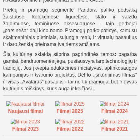
Prekių ir pramogų segmente Pandora paliko pėdsaką
žaisluose, kolekcinėse figūrėlėse, stalo ir vaizdo
žaidimuose, teminiuose aksesuaruose - taip gerbėjai
„parsineša“ dalį kino namo. Pramogų parko patirtys, kartu su
skaitmeniniais plėtiniais, sujungia realų ir virtualų pasaulius
ir daro ženklą prieinamą įvairiems amžiams.
Šią kultūrinę sklaidą stiprina pagrindinės temos: pagarba
gamtai, bendruomenės jėga, pusiausvyra tarp technologijų ir
tradicijų. Jos įkvepia edukacines iniciatyvas, aplinkosaugos
kampanijas ir tvarumo projektus. Dėl to „Įsikūnijimas filmas“
ir visas „Avataras“ pasaulis - tai ne tik pramoga, bet ir gyvas
kultūrinis reiškinys, kuris auga ir keičiasi.
Naujausi filmai
Filmai 2025
Filmai 2024
Filmai 2023
Filmai 2022
Filmai 2021