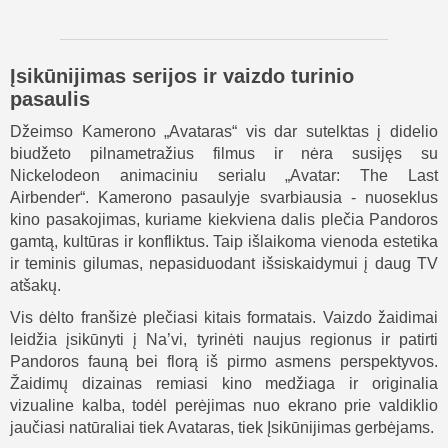
Įsikūnijimas serijos ir vaizdo turinio
pasaulis
Džeimso Kamerono „Avataras“ vis dar sutelktas į didelio
biudžeto pilnametražius filmus ir nėra susijęs su
Nickelodeon animaciniu serialu „Avatar: The Last
Airbender“. Kamerono pasaulyje svarbiausia - nuoseklus
kino pasakojimas, kuriame kiekviena dalis plečia Pandoros
gamtą, kultūras ir konfliktus. Taip išlaikoma vienoda estetika
ir teminis gilumas, nepasiduodant išsiskaidymui į daug TV
atšakų.
Vis dėlto franšizė plečiasi kitais formatais. Vaizdo žaidimai
leidžia įsikūnyti į Na’vi, tyrinėti naujus regionus ir patirti
Pandoros fauną bei florą iš pirmo asmens perspektyvos.
Žaidimų dizainas remiasi kino medžiaga ir originalia
vizualine kalba, todėl perėjimas nuo ekrano prie valdiklio
jaučiasi natūraliai tiek Avataras, tiek Įsikūnijimas gerbėjams.