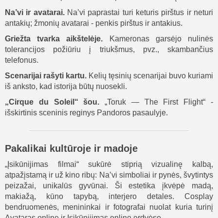
Na’vi ir avatarai.
Na’vi paprastai turi keturis pirštus ir neturi
antakių; žmonių avatarai - penkis pirštus ir antakius.
Griežta tvarka aikštelėje.
Kameronas garsėjo nulinės
tolerancijos požiūriu į triukšmus, pvz., skambančius
telefonus.
Scenarijai rašyti kartu.
Kelių tęsinių scenarijai buvo kuriami
iš anksto, kad istorija būtų nuosekli.
„Cirque du Soleil“ šou.
„Toruk — The First Flight“ -
išskirtinis sceninis reginys Pandoros pasaulyje.
Pakalikai kultūroje ir madoje
„Įsikūnijimas filmai“ sukūrė stiprią vizualinę kalbą,
atpažįstamą ir už kino ribų: Na’vi simboliai ir pynės, švytintys
peizažai, unikalūs gyvūnai. Ši estetika įkvėpė madą,
makiažą, kūno tapybą, interjero detales. Cosplay
bendruomenės, menininkai ir fotografai nuolat kuria turinį
Avataras online ir Įsikūnijimas online erdvėse.