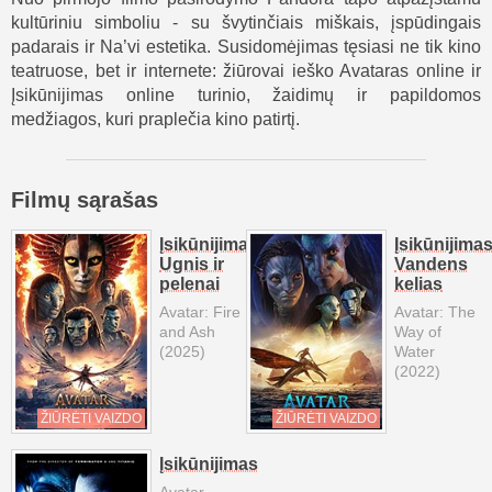
kultūriniu simboliu - su švytinčiais miškais, įspūdingais
padarais ir Na’vi estetika. Susidomėjimas tęsiasi ne tik kino
teatruose, bet ir internete: žiūrovai ieško Avataras online ir
Įsikūnijimas online turinio, žaidimų ir papildomos
medžiagos, kuri praplečia kino patirtį.
Filmų sąrašas
Įsikūnijimas.
Įsikūnijimas
Ugnis ir
Vandens
pelenai
kelias
Avatar: Fire
Avatar: The
and Ash
Way of
(2025)
Water
(2022)
ŽIŪRĖTI VAIZDO
ŽIŪRĖTI VAIZDO
Įsikūnijimas