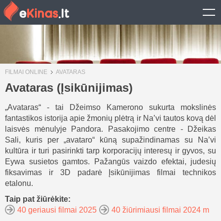
FILMAI ONLINE
AVATARAS
Avataras (Įsikūnijimas)
„Avataras“ - tai Džeimso Kamerono sukurta mokslinės
fantastikos istorija apie žmonių plėtrą ir Na’vi tautos kovą dėl
laisvės mėnulyje Pandora. Pasakojimo centre - Džeikas
Sali, kuris per „avataro“ kūną supažindinamas su Na’vi
kultūra ir turi pasirinkti tarp korporacijų interesų ir gyvos, su
Eywa susietos gamtos. Pažangūs vaizdo efektai, judesių
fiksavimas ir 3D padarė Įsikūnijimas filmai technikos
etalonu.
Taip pat žiūrėkite:
40 geriausi filmai 2025
40 žiūrimiausi filmai 2024 m