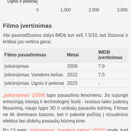
Ugnis ir pelenai
0
1,000
2,000
3,000
Filmo įvertinimas
Abi pasirodžiusios dalys IMDb turi virš 7.5/10, tad žiūrovai ir
kritikai jas vertina gerai.
IMDB
Filmo pavadinimas
Metai
įvertinimas
Įsikūnijimas
2009
7.9
Įsikūnijimas. Vandens kelias
2022
7.5
Įsikūnijimas. Ugnis ir pelenai
2025
-
„Įsikūnijimas“ (2009)
tapo pasauliniu fenomenu. Jis sujungė
emocingą istoriją ir technologinį šuolį - realaus laiko judesių
fiksavimą, naujo lygio 3D ir unikalų pasaulio kūrimą. Filmas
ne tik dominavo kasose, bet ir pakeitė požiūrį į vizualinius
efektus bei didelių pasaulių kūrimą kine.
Po 13 metų
„Įsikūnijimas. Vandens kelias“ (2022)
įrodė, kad