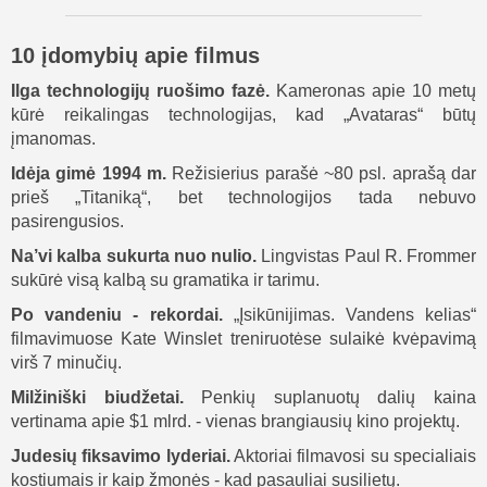
10 įdomybių apie filmus
Ilga technologijų ruošimo fazė.
Kameronas apie 10 metų
kūrė reikalingas technologijas, kad „Avataras“ būtų
įmanomas.
Idėja gimė 1994 m.
Režisierius parašė ~80 psl. aprašą dar
prieš „Titaniką“, bet technologijos tada nebuvo
pasirengusios.
Na’vi kalba sukurta nuo nulio.
Lingvistas Paul R. Frommer
sukūrė visą kalbą su gramatika ir tarimu.
Po vandeniu - rekordai.
„Įsikūnijimas. Vandens kelias“
filmavimuose Kate Winslet treniruotėse sulaikė kvėpavimą
virš 7 minučių.
Milžiniški biudžetai.
Penkių suplanuotų dalių kaina
vertinama apie $1 mlrd. - vienas brangiausių kino projektų.
Judesių fiksavimo lyderiai.
Aktoriai filmavosi su specialiais
kostiumais ir kaip žmonės - kad pasauliai susilietų.