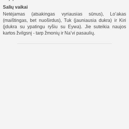
Salių vaikai
Netėjamas (atsakingas vyriausias sūnus), Lo’akas
(maištingas, bet nuoširdus), Tuk (jauniausia dukra) ir Kiri
(įdukra su ypatingu ryšiu su Eywa). Jie suteikia naujos
kartos žvilgsnį - tarp žmonių ir Na’vi pasaulių.