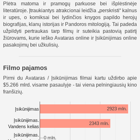
Plėtra matoma ir pramogų parkuose bei išplėstinėje
literatūroje. Įtraukiantys atrakcionai leidžia „perskristi“ kalnus
ir upes, o komiksai bei lydinčios knygos papildo herojų
biografijas, klanų istorijas ir Pandoros mitologiją. Tai padeda
užpildyti pertraukas tarp filmų ir suteikia pastovią patirtį
žiūrovams, kurie ieško Avataras online ir Įsikūnijimas online
pasakojimų bei užkulisių.
Filmo pajamos
Pirmi du Avataras / Įsikūnijimas filmai kartu uždirbo apie
$5.266 mlrd. visame pasaulyje - tai viena pelningiausių kino
franšizių.
2923 mln.
Įsikūnijimas
Įsikūnijimas.
2343 mln.
Vandens kelias
Įsikūnijimas.
0 mln.