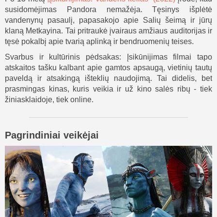
susidomėjimas Pandora nemažėja. Tęsinys išplėtė
vandenynų pasaulį, papasakojo apie Salių šeimą ir jūrų
klaną Metkayina. Tai pritraukė įvairaus amžiaus auditorijas ir
tęsė pokalbį apie tvarią aplinką ir bendruomenių teises.
Svarbus ir kultūrinis pėdsakas: Įsikūnijimas filmai tapo
atskaitos tašku kalbant apie gamtos apsaugą, vietinių tautų
paveldą ir atsakingą išteklių naudojimą. Tai didelis, bet
prasmingas kinas, kuris veikia ir už kino salės ribų - tiek
žiniasklaidoje, tiek online.
Pagrindiniai veikėjai