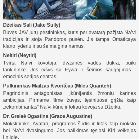
Džeikas Sali (Jake Sully)
Buvęs JAV jūrų pėstininkas, kuris per avatarą pažįsta Na’vi
tradicijas ir stoja Pandoros pusėn. Jis tampa Omaticaya
klano lyderiu ir su šeima gina namus.
Neitiri (Neytiri)
Tvirta Na’vi kovotoja, dvasinės vadės dukra, puiki
lankininkė. Jos ryšys su Eywa ir šeimos saugojimas -
emocinis serijos centras.
Pulkininkas Mailzas Kvoritčas (Miles Quaritch)
Pagrindinis antagonistas, įkūnijantis žmonių karines
ambicijas. Pirmame filme žuvęs, tęsiniuose grįžta kaip
„rekombinantas“ Na’vi kūne ir toliau kovoja su Džeiku.
Dr. Greisė Ogastina (Grace Augustine)
Mokslininkė, Avatarų programos širdis ir tiltas tarp mokslo
bei Na’vi dvasingumo. Jos palikimas tęsiasi Kiri veikėjos
linijoje.