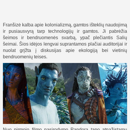
Franšizė kalba apie kolonializmą, gamtos išteklių naudojimą
ir pusiausvyrą tarp technologijų ir gamtos. Ji pabrėžia
šeimos ir bendruomenės svarbą, ypač plečiantis Salių
šeimai. Šios idėjos lengvai suprantamos plačiai auditorijai ir
nuolat grįžta į diskusijas apie ekologiją bei vietinių
bendruomenių teises.
Nuo pirmojo filmo pasirodymo Pandora tapo atpažįstamu