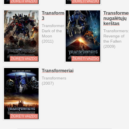
ŽIŪRĖTI VAIZDO
ŽIŪRĖTI VAIZDO
Transformeriai
Transformer
3
nugalėtųjų
kerštas
Transformers:
Dark of the
Transformers:
Moon
Revenge of
(2011)
the Fallen
(2009)
ŽIŪRĖTI VAIZDO
ŽIŪRĖTI VAIZDO
Transformeriai
Transformers
(2007)
ŽIŪRĖTI VAIZDO