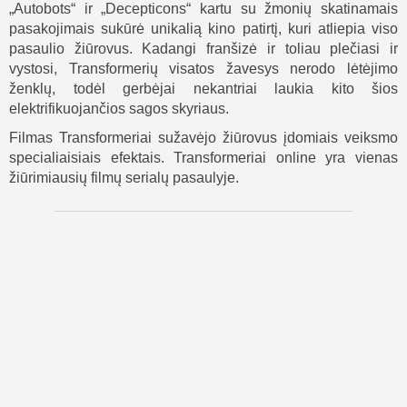
„Autobots“ ir „Decepticons“ kartu su žmonių skatinamais
pasakojimais sukūrė unikalią kino patirtį, kuri atliepia viso
pasaulio žiūrovus. Kadangi franšizė ir toliau plečiasi ir
vystosi, Transformerių visatos žavesys nerodo lėtėjimo
ženklų, todėl gerbėjai nekantriai laukia kito šios
elektrifikuojančios sagos skyriaus.
Filmas Transformeriai sužavėjo žiūrovus įdomiais veiksmo
specialiaisiais efektais. Transformeriai online yra vienas
žiūrimiausių filmų serialų pasaulyje.