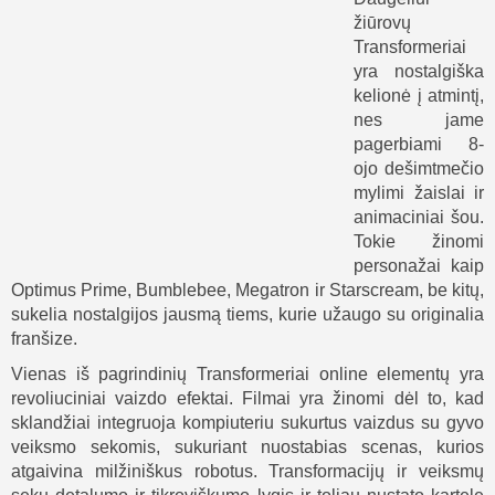
žiūrovų
Transformeriai
yra nostalgiška
kelionė į atmintį,
nes jame
pagerbiami 8-
ojo dešimtmečio
mylimi žaislai ir
animaciniai šou.
Tokie žinomi
personažai kaip
Optimus Prime, Bumblebee, Megatron ir Starscream, be kitų,
sukelia nostalgijos jausmą tiems, kurie užaugo su originalia
franšize.
Vienas iš pagrindinių Transformeriai online elementų yra
revoliuciniai vaizdo efektai. Filmai yra žinomi dėl to, kad
sklandžiai integruoja kompiuteriu sukurtus vaizdus su gyvo
veiksmo sekomis, sukuriant nuostabias scenas, kurios
atgaivina milžiniškus robotus. Transformacijų ir veiksmų