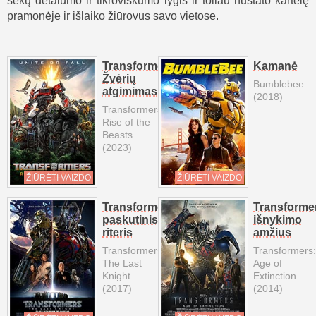
sekų detalumo ir tikroviškumo lygis ir toliau nustato kartelę
pramonėje ir išlaiko žiūrovus savo vietose.
Transformeriai.
Kamanė
Žvėrių
Bumblebee
atgimimas
(2018)
Transformers:
Rise of the
Beasts
(2023)
ŽIŪRĖTI VAIZDO
ŽIŪRĖTI VAIZDO
Transformeriai:
Transformer
paskutinis
išnykimo
riteris
amžius
Transformers:
Transformers:
The Last
Age of
Knight
Extinction
(2017)
(2014)