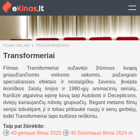
FILMAI ONLINE
TRANSFORMERIAI
Transformeriai
Filmas Transformeriai sužavėjo žiūrovus kvapą
gniaužiančiomis veiksmo sekomis, pažangiais
specialiaisiais efektais ir nostalgišku žavesiu. Įkvėpta
ikoniškos žaislų linijos ir 1980-ųjų animacinių serialų,
franšizė atgaivina epinę kovą tarp Autobots ir Decepticons,
dviejų kariaujančių robotų grupuočių. Bėgant metams filmų
serijai tobulėjant, ji ir toliau pritraukė naujų ir senų gerbėjų,
todėl Transformeriai tapo kultūros reiškiniu.
Taip pat žiūrėkite:
40 geriausi filmai 2025
40 žiūrimiausi filmai 2024 m