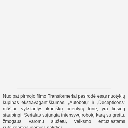
Nuo pat pirmojo filmo Transformeriai pasirodė esąs nuotykių
kupinas ekstravagantiškumas. „Autobotų“ ir „Decepticons“
mūšiai, vykstantys ikoniškų orientyrų fone, yra tiesiog
siaubingi. Serialas sujungia intensyvų robotų karą su greitu,
žmogaus varomu siužetu, veiksmo entuziastams
suteikdamas įdomios patirties.