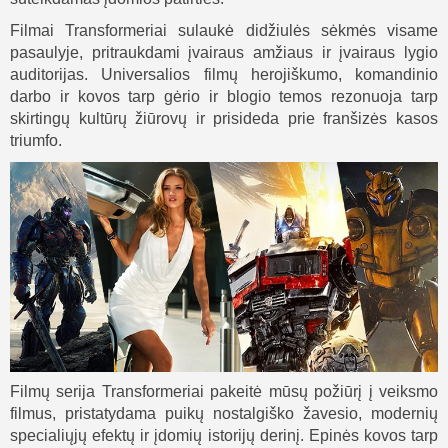
Filmai Transformeriai sulaukė didžiulės sėkmės visame
pasaulyje, pritraukdami įvairaus amžiaus ir įvairaus lygio
auditorijas. Universalios filmų herojiškumo, komandinio
darbo ir kovos tarp gėrio ir blogio temos rezonuoja tarp
skirtingų kultūrų žiūrovų ir prisideda prie franšizės kasos
triumfo.
Filmų serija Transformeriai pakeitė mūsų požiūrį į veiksmo
filmus, pristatydama puikų nostalgiško žavesio, modernių
specialiųjų efektų ir įdomių istorijų derinį. Epinės kovos tarp