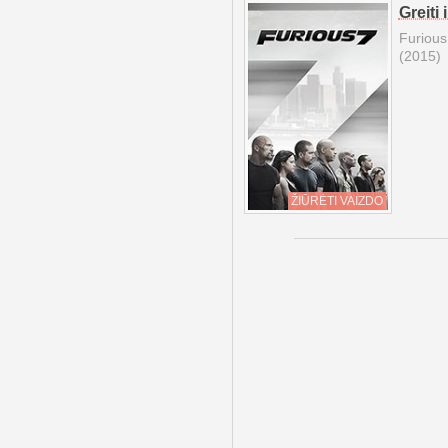
Greiti 
Furious
(2015)
ŽIŪRĖTI VAIZDO