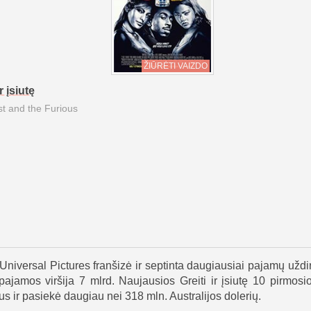
ŽIŪRĖTI VAIZDO
r įsiutę
t and the Furious
a Universal Pictures franšizė ir septinta daugiausiai pajamų uždi
pajamos viršija 7 mlrd. Naujausios Greiti ir įsiutę 10 pirmosi
us ir pasiekė daugiau nei 318 mln. Australijos dolerių.