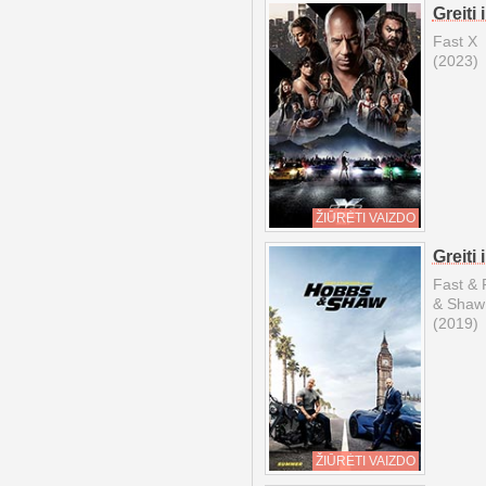
Greiti 
Fast X
(2023)
ŽIŪRĖTI VAIZDO
Greiti 
Fast & 
& Shaw
(2019)
ŽIŪRĖTI VAIZDO