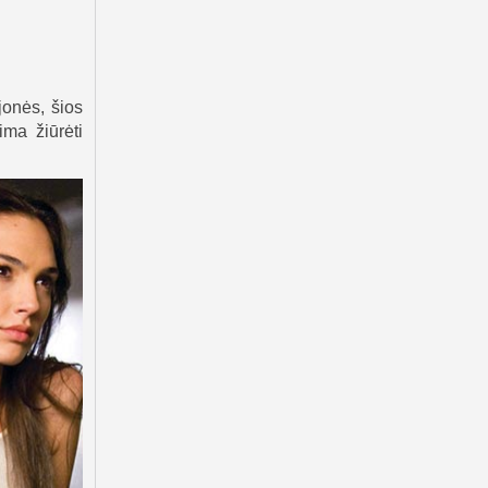
jonės, šios
ima žiūrėti