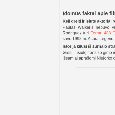
Įdomūs faktai apie fil
Keli greiti ir įsiutę aktor
Paulas Walkeris nebuvo vien
Rodriguez turi
Ferrari 488 
savo 1993 m. Acura Legend ir 
Istorija kilusi iš žurnalo st
Greiti ir įsiutę franšizė gim
išsamiai aprašomi Niujorko ga