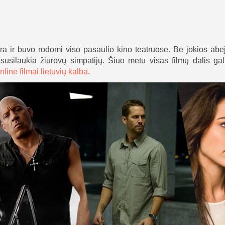
i yra ir buvo rodomi viso pasaulio kino teatruose. Be jokios abe
 susilaukia žiūrovų simpatijų. Šiuo metu visas filmų dalis gal
nline filmai lietuvių kalba
.