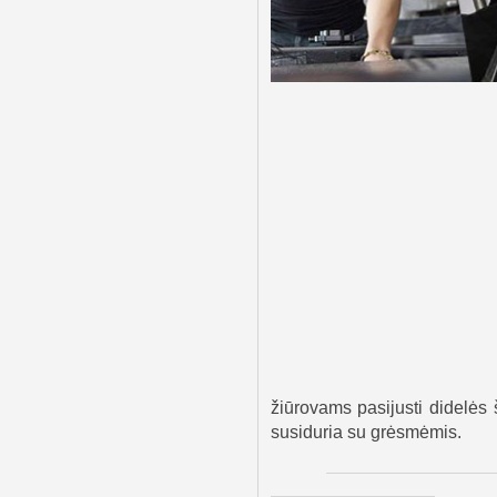
žiūrovams pasijusti didelės š
susiduria su grėsmėmis.