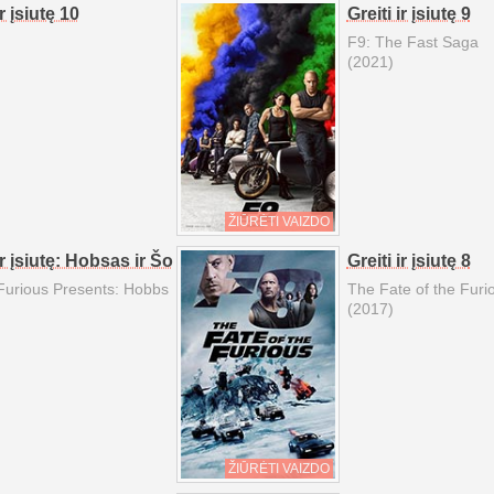
ir įsiutę 10
Greiti ir įsiutę 9
F9: The Fast Saga
(2021)
ŽIŪRĖTI VAIZDO
ir įsiutę: Hobsas ir Šo
Greiti ir įsiutę 8
Furious Presents: Hobbs
The Fate of the Furi
(2017)
ŽIŪRĖTI VAIZDO