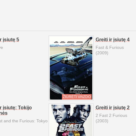
ir įsiutę 5
Greiti ir įsiutę 4
ve
Fast & Furious
(2009)
ŽIŪRĖTI VAIZDO
ir įsiutę: Tokijo
Greiti ir įsiutę 2
nės
2 Fast 2 Furious
t and the Furious: Tokyo
(2003)