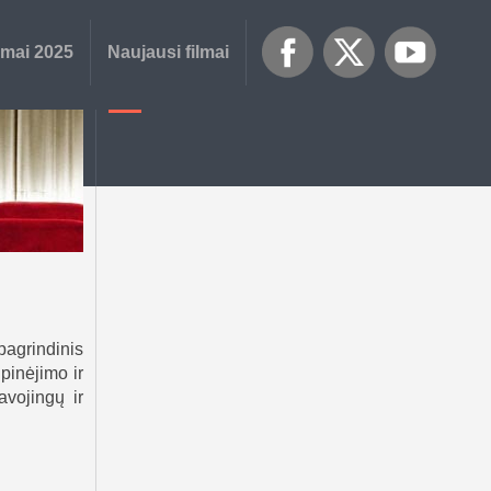
lmai 2025
Naujausi filmai
pagrindinis
pinėjimo ir
avojingų ir