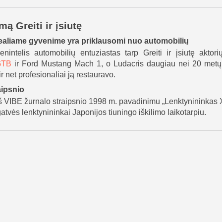
mą Greiti ir įsiutę
iai realiame gyvenime yra priklausomi nuo automobilių
intelis automobilių entuziastas tarp Greiti ir įsiutę aktori
GTB
ir Ford Mustang Mach 1, o Ludacris daugiau nei 20 metų
net profesionaliai ją restauravo.
raipsnio
ė iš VIBE žurnalo straipsnio 1998 m. pavadinimu „Lenktynininkas 
tvės lenktynininkai Japonijos tiuningo iškilimo laikotarpiu.