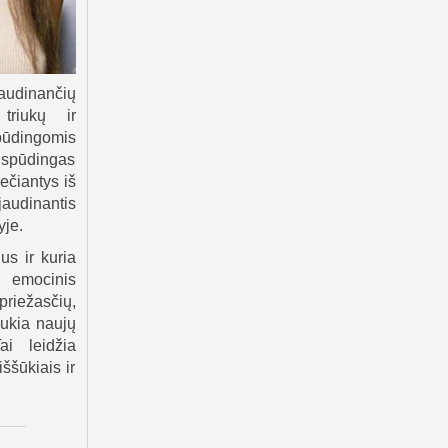
jaudinančių
 triukų ir
pūdingomis
 įspūdingas
ečiantys iš
jaudinantis
yje.
us ir kuria
s emocinis
priežasčių,
raukia naujų
ai leidžia
ššūkiais ir