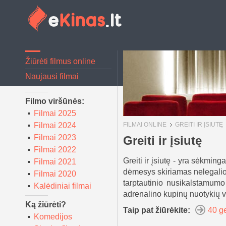
Žiūrėti filmus online
Naujausi filmai
Filmo viršūnės:
Filmai 2025
Filmai 2024
FILMAI ONLINE
GREITI IR ĮSIUTĘ
Filmai 2023
Greiti ir įsiutę
Filmai 2022
Greiti ir įsiutę - yra sėkmin
Filmai 2021
dėmesys skiriamas nelegaliom
Filmai 2020
tarptautinio nusikalstamumo
Kalėdiniai filmai
adrenalino kupinų nuotykių 
Ką žiūrėti?
Taip pat žiūrėkite:
40 ge
Komedijos