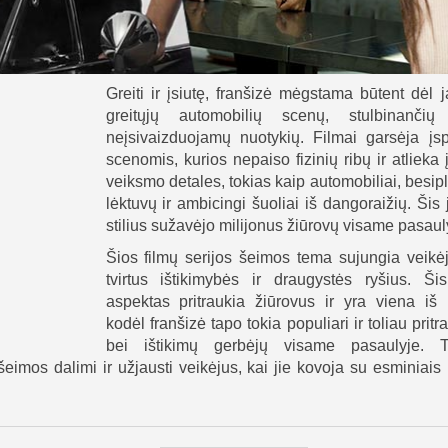
Greiti ir įsiutę, franšizė mėgstama būtent dėl 
greitųjų automobilių scenų, stulbinančių
neįsivaizduojamų nuotykių. Filmai garsėja įs
scenomis, kurios nepaiso fizinių ribų ir atlieka
veiksmo detales, tokias kaip automobiliai, besipl
lėktuvų ir ambicingi šuoliai iš dangoraižių. Šis 
stilius sužavėjo milijonus žiūrovų visame pasaul
Šios filmų serijos šeimos tema sujungia veikėj
tvirtus ištikimybės ir draugystės ryšius. Ši
aspektas pritraukia žiūrovus ir yra viena iš 
kodėl franšizė tapo tokia populiari ir toliau prit
bei ištikimų gerbėjų visame pasaulyje. T
eimos dalimi ir užjausti veikėjus, kai jie kovoja su esminiais i