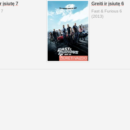
ir įsiutę 7
Greiti ir įsiutę 6
 7
Fast & Furious 6
(2013)
ŽIŪRĖTI VAIZDO