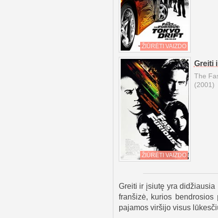
ŽIŪRĖTI VAIZDO
Greiti i
The Fas
(2001)
ŽIŪRĖTI VAIZDO
Greiti ir įsiutę yra didžiausi
franšizė, kurios bendrosios 
pajamos viršijo visus lūkesči