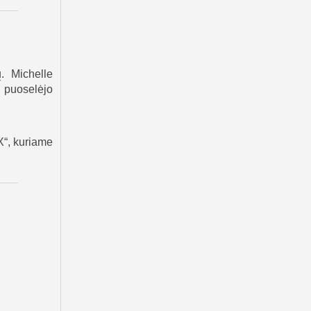
ų. Michelle
 puoselėjo
X“, kuriame