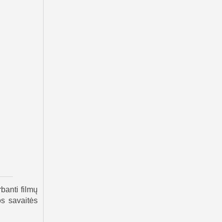
rbanti filmų
os savaitės