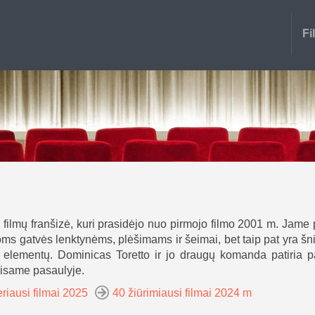
Fi
ga filmų franšizė, kuri prasidėjo nuo pirmojo filmo 2001 m. Jame 
s gatvės lenktynėms, plėšimams ir šeimai, bet taip pat yra šni
 elementų. Dominicas Toretto ir jo draugų komanda patiria p
visame pasaulyje.
riausi filmai 2025
40 žiūrimiausi filmai 2024 m