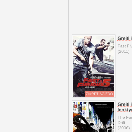
Greiti 
Fast Fi
(2011)
ŽIŪRĖTI VAIZDO
Greiti 
lenkty
The Fas
Drift
(2006)