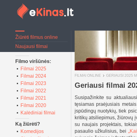
Žiūrėti filmus online
Naujausi filmai
Filmo viršūnės:
Filmai 2025
Filmai 2024
FILMAI ONLINE
GERIAUSI 2025 M.
Filmai 2023
Geriausi filmai 20
Filmai 2022
Susipažinkite su aktualiaus
Filmai 2021
tęsiamas praėjusiais metais 
Filmai 2020
įspūdingų nuotykių, tiek psich
Kalėdiniai filmai
kritikų atsiliepimus, žiūrovų 
Ką žiūrėti?
su naujais projektais, tokia
pasaulio užkulisius, bei
„Kai
Komedijos