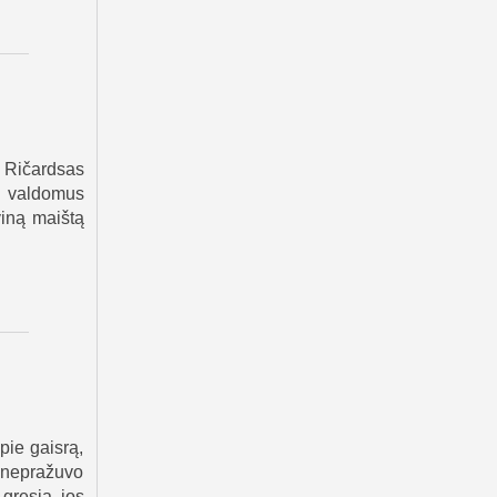
s Ričardsas
ų valdomus
viną maištą
pie gaisrą,
 nepražuvo
gresia jos