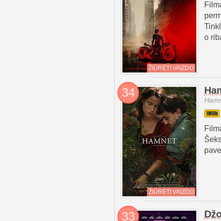
Film
perm
Tink
o ri
ŽIŪRĖTI VAIZDO
Ha
34
Hamn
Film
Šeks
pave
ŽIŪRĖTI VAIZDO
Džo
33