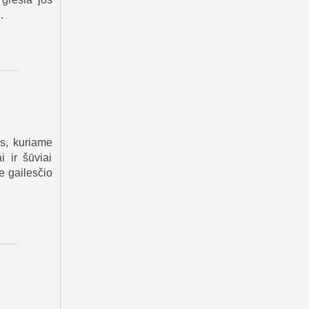
.
is, kuriame
i ir šūviai
e gailesčio