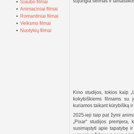
sujungia šeimas ir fantastiko
Siaubo filmai
Animaciniai filmai
Romantiniai filmai
Veiksmo filmai
Nuotykių filmai
Kino studijos, tokios kaip „
kokybiškiems filmams su įd
kuriamos taikant kūrybišką ir 
2025-ieji taip pat žymi ani
„Pixar“ studijos premjera, k
susimąstyti apie tapatybę i