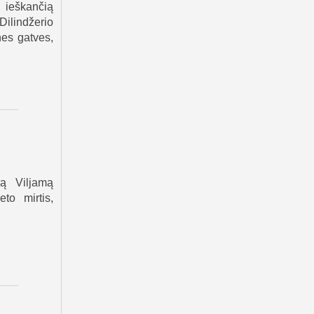
 ieškančią
Dilindžerio
nes gatves,
ą Viljamą
to mirtis,