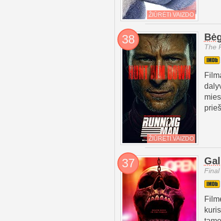
ŽIŪRĖTI VAIZDO
Bėg
38
The 
Film
daly
mies
prieš
ŽIŪRĖTI VAIZDO
Gal
37
Final
Film
kuri
tame