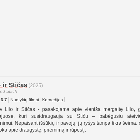
o ir Stičas
(2025)
and Stitch
6.7
Nuotykių filmai
Komedijos
e Lilo ir Stičas - pasakojama apie vienišą mergaitę Lilo, 
juose, kuri susidraugauja su Stiču – pabėgusiu ateivi
inimui. Nepaisant iššūkių ir pavojų, jų ryšys tampa tikra šeima, 
ka apie draugystę, priėmimą ir rūpestį.