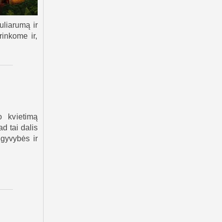
uliarumą ir
rinkome ir,
o kvietimą
d tai dalis
 gyvybės ir