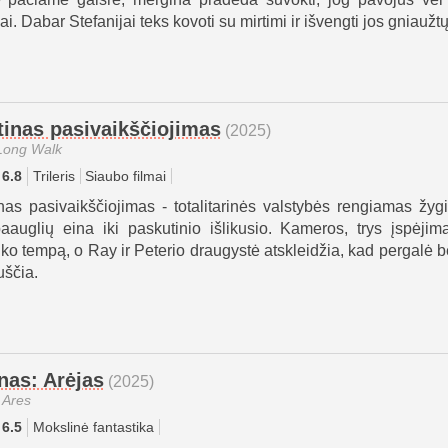
i. Dabar Stefanijai teks kovoti su mirtimi ir išvengti jos gniaužtų
tinas pasivaikščiojimas
(2025)
Long Walk
6.8
Trileris
Siaubo filmai
inas pasivaikščiojimas - totalitarinės valstybės rengiamas žyg
aauglių eina iki paskutinio išlikusio. Kameros, trys įspėjima
iko tempą, o Ray ir Peterio draugystė atskleidžia, kad pergalė b
uščia.
nas: Arėjas
(2025)
 Ares
6.5
Mokslinė fantastika