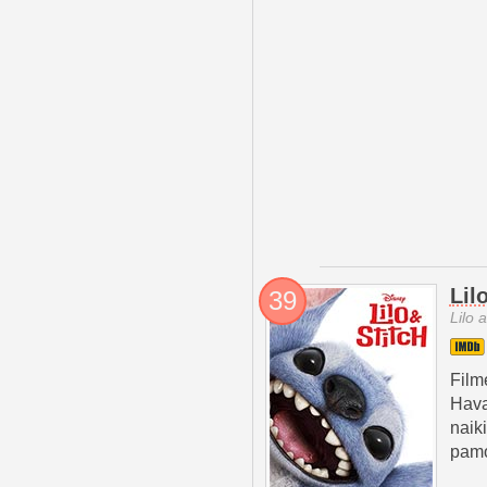
Lil
39
Lilo 
Film
Hava
naik
pamo