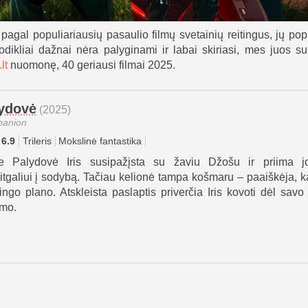
agal populiariausių pasaulio filmų svetainių reitingus, jų pop
dikliai dažnai nėra palyginami ir labai skiriasi, mes juos su
lt
nuomonę, 40 geriausi filmai 2025.
ydovė
(2025)
anion
6.9
Trileris
Mokslinė fantastika
e Palydovė Iris susipažįsta su žaviu Džošu ir priima j
itgaliui į sodybą. Tačiau kelionė tampa košmaru – paaiškėja, ka
tingo plano. Atskleista paslaptis priverčia Iris kovoti dėl savo
imo.