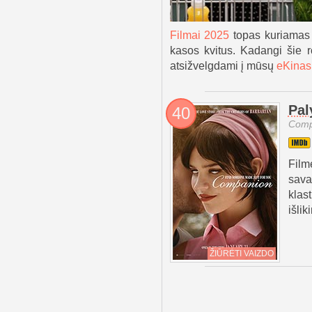
Filmai 2025
topas kuriamas p
kasos kvitus. Kadangi šie ro
atsižvelgdami į mūsų
eKinas.
Pal
40
Comp
Film
sava
klas
išlik
ŽIŪRĖTI VAIZDO