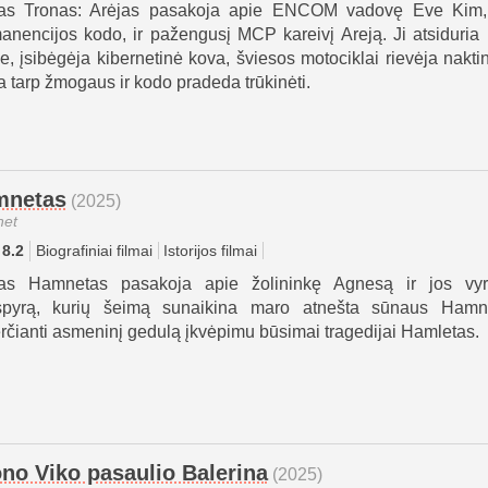
as Tronas: Arėjas pasakoja apie ENCOM vadovę Eve Kim,
anencijos kodo, ir pažengusį MCP kareivį Areją. Ji atsiduria 
le, įsibėgėja kibernetinė kova, šviesos motociklai rievėja nakti
ba tarp žmogaus ir kodo pradeda trūkinėti.
mnetas
(2025)
et
8.2
Biografiniai filmai
Istorijos filmai
as Hamnetas pasakoja apie žolininkę Agnesą ir jos vyr
pyrą, kurių šeimą sunaikina maro atnešta sūnaus Hamne
rčianti asmeninį gedulą įkvėpimu būsimai tragedijai Hamletas.
no Viko pasaulio Balerina
(2025)