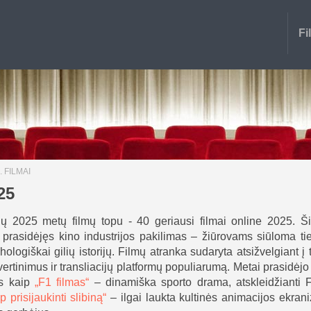
Fi
 FILMAI
25
ių 2025 metų filmų topu - 40 geriausi filmai online 2025. Š
prasidėjęs kino industrijos pakilimas – žiūrovams siūloma tie
ologiškai gilių istorijų. Filmų atranka sudaryta atsižvelgiant į 
įvertinimus ir transliacijų platformų populiarumą. Metai prasidėj
is kaip
„F1 filmas“
– dinamiška sporto drama, atskleidžianti 
p prisijaukinti slibiną“
– ilgai laukta kultinės animacijos ekraniz