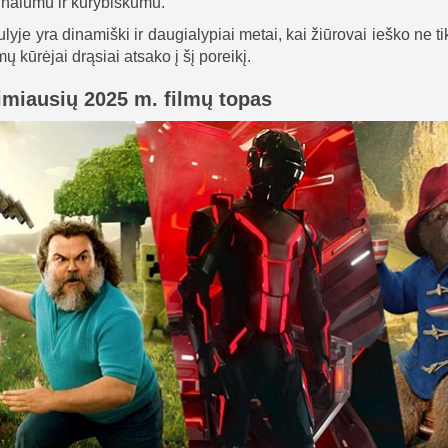
inalumu ir kūrybiškumu.
ulyje yra dinamiški ir daugialypiai metai, kai žiūrovai ieško ne t
lmų kūrėjai drąsiai atsako į šį poreikį.
rimiausių 2025 m. filmų topas