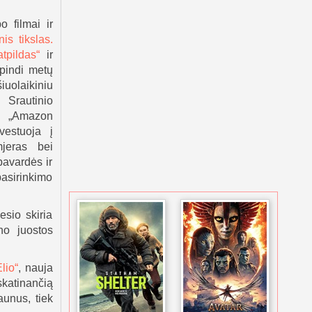
 filmai ir
nis tikslas.
tpildas“
ir
spindi metų
uolaikiniu
 Srautinio
“, „Amazon
vestuoja į
mjeras bei
pavardės ir
pasirinkimo
esio skiria
no juostos
Elio“
, nauja
skatinančią
aunus, tiek