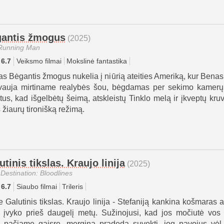
antis žmogus
(2025)
Running Man
6.7
Veiksmo filmai
Mokslinė fantastika
as Bėgantis žmogus nukelia į niūrią ateities Ameriką, kur Bena
vauja mirtiname realybės šou, bėgdamas per sekimo kamer
tus, kad išgelbėtų šeimą, atskleistų Tinklo melą ir įkveptų kru
 žiaurų tironišką režimą.
utinis tikslas. Kraujo linija
(2025)
 Destination: Bloodlines
6.7
Siaubo filmai
Trileris
e Galutinis tikslas. Kraujo linija - Stefaniją kankina košmaras a
s įvyko prieš daugelį metų. Sužinojusi, kad jos močiutė vos
 pačiame gaisre, mergina pradeda suvokti, jog pavojus vėl 