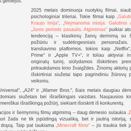
s gerbėjus.
2025 metais dominuoja nuotykių filmai, siaubo
psichologiniai trileriai. Tokie filmai kaip
„Galuti
Kraujo linija“
,
„Neįmanoma misija: Galutinis a
„Juros periodo pasaulis. Atgimimas“
puikiai at
tendenciją – klasikinių žanrų derinimą su ši
požiūriu ir sudėtingesniais personažais.
transliavimo platformos, tokios kaip „Netflix
Prime“ ir „Apple TV+“, ir toliau aktyviai in
originalų turinį, siūlydamos išskirtines pre
pritraukdamos kino žvaigždes. Žinomų aktorių 
išskirtiniai siužetai tapo pagrindiniu žiūrovų 
veiksniu.
Universal“, „A24“ ir „Warner Bros.“, šiais metais daugiau dėm
omiais siužetais bei išraiškingais vaizdais. Naujausios ki
meniškai išraiškingą požiūrį, siekiant išsiskirti iš konkurentų.
macijos ir šeimyninių filmų atgimimą – daug dėmesio sulaukia
„
uri žada ne tik įspūdingą vizualiką, bet ir jautrią istoriją, 
r drąsą. Taip pat laukiama
„Minecraft filmo“
– jis traukia tiek j