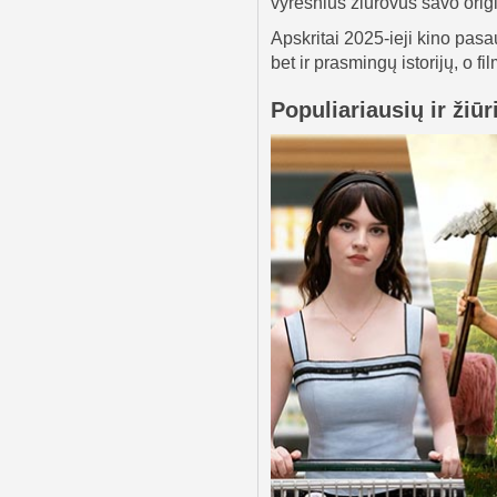
vyresnius žiūrovus savo orig
Apskritai 2025-ieji kino pasa
bet ir prasmingų istorijų, o fi
Populiariausių ir žiū