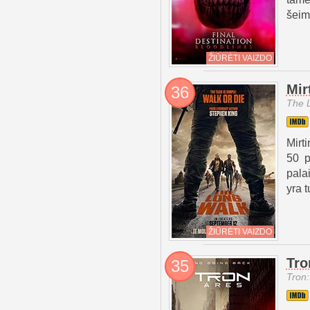
šeima
ŽIŪRĖTI VAIZDO
Mir
36
The 
Mirt
50 p
pala
yra t
ŽIŪRĖTI VAIZDO
Tro
35
Tron: