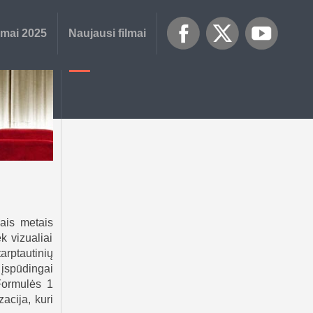
lmai 2025
Naujausi filmai
iais metais
k vizualiai
tarptautinių
o įspūdingai
Formulės 1
acija, kuri