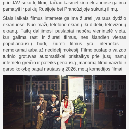
prie JAV sukurtų filmų, tačiau kasmet kino ekranuose galima
pamatyti ir puikių Rusijoje bei Prancūzijoje sukurtų filmų.
Šiais laikais filmus internete galima žiūrėti įvairaus dydžio
ekranuose. Nuo mažų telefono ekranų iki didelių televizorių
ekranų. Failų dalijimosi puslapiai nebėra vienintelė vieta,
kur galima rasti ir žiūrėti filmus, nes šiandien vienas
populiariausių būdų žiūrėti filmus yra internetas –
nemokamai arba už nedidelį mokestį. Filmo puslapio vaizdo
turinio grotuvas automatiškai prisitaikys prie jūsų namų
interneto greičio ir pateiks geriausią įmanomą filmo vaizdo ir
garso kokybę pagal naujausią 2026. metų komedijos filmai.