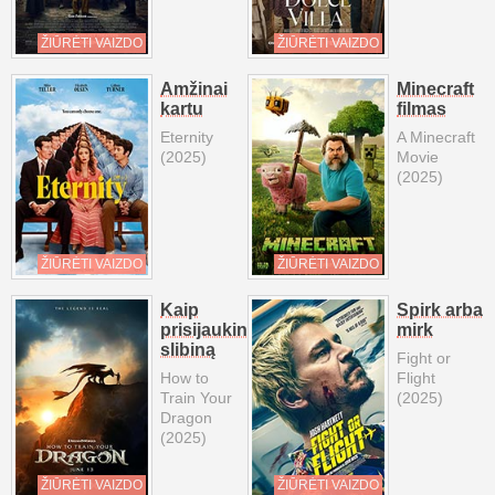
ŽIŪRĖTI VAIZDO
ŽIŪRĖTI VAIZDO
Amžinai
Minecraft
kartu
filmas
Eternity
A Minecraft
(2025)
Movie
(2025)
ŽIŪRĖTI VAIZDO
ŽIŪRĖTI VAIZDO
Kaip
Spirk arba
prisijaukinti
mirk
slibiną
Fight or
How to
Flight
Train Your
(2025)
Dragon
(2025)
ŽIŪRĖTI VAIZDO
ŽIŪRĖTI VAIZDO