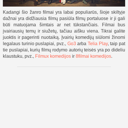
Kadangi šio žanro filmai yra labai populiarūs, šioje skiltyje
dažnai yra didžiausia filmų pasiūla filmų portaluose ir ji gali
būti matuojama šimtais ar net tūkstančiais. Filmai bus
įvairiausių temų ir siužetų, tačiau aišku viena. Tikrai galite
juoktis ir pagerinti nuotaiką. Įvairių komedijų siūlomi žinomi
legalaus turinio puslapiai, pvz.,
Go3
arba
Telia Play
, taip pat
tie puslapiai, kurių filmų rodymo autorių teisės yra po dideliu
klaustuku, pvz.,
Filmux komedijos
ir
8filmai komedijos
.