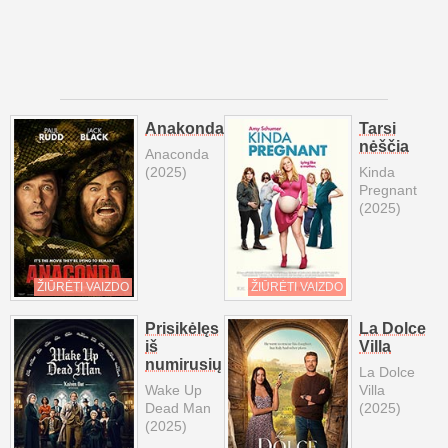
Anakonda
Tarsi
nėščia
Anaconda
(2025)
Kinda
Pregnant
(2025)
ŽIŪRĖTI VAIZDO
ŽIŪRĖTI VAIZDO
Prisikėlęs
La Dolce
iš
Villa
numirusių
La Dolce
Wake Up
Villa
Dead Man
(2025)
(2025)