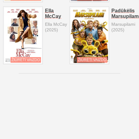
Ella
Padūkėlis
McCay
Marsupilam
Ella McCay
Marsupilami
(2025)
(2025)
ŽIŪRĖTI VAIZDO
ŽIŪRĖTI VAIZDO