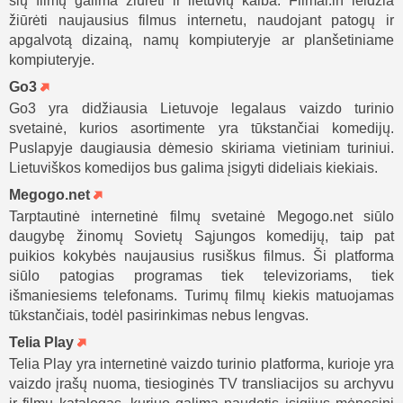
šių filmų galima žiūrėti ir lietuvių kalba. Filmai.in leidžia
žiūrėti naujausius filmus internetu, naudojant patogų ir
apgalvotą dizainą, namų kompiuteryje ar planšetiniame
kompiuteryje.
Go3
Go3 yra didžiausia Lietuvoje legalaus vaizdo turinio
svetainė, kurios asortimente yra tūkstančiai komedijų.
Puslapyje daugiausia dėmesio skiriama vietiniam turiniui.
Lietuviškos komedijos bus galima įsigyti dideliais kiekiais.
Megogo.net
Tarptautinė internetinė filmų svetainė Megogo.net siūlo
daugybę žinomų Sovietų Sąjungos komedijų, taip pat
puikios kokybės naujausius rusiškus filmus. Ši platforma
siūlo patogias programas tiek televizoriams, tiek
išmaniesiems telefonams. Turimų filmų kiekis matuojamas
tūkstančiais, todėl pasirinkimas nebus lengvas.
Telia Play
Telia Play yra internetinė vaizdo turinio platforma, kurioje yra
vaizdo įrašų nuoma, tiesioginės TV transliacijos su archyvu