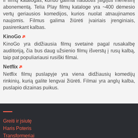
ir filmų katalogas, kuriuo galima naudotis įsigijus mėnesinį
abonementą. Telia Play filmų kataloge yra ~400 dėmesio
vertų geriausios komedijos, kurios nuolat atnaujinamos
naujomis. Filmus galima žiūrėti įvairiais įrenginiais,
pasirenkant kalbas.
KinoGo
KinoGo yra didžiausia filmų svetainė pagal rusakalbę
auditoriją, čia bus daug užsienio filmų išverstų į rusų kalbą,
taip pat populiariausi rusiški filmai.
Netflix
Netflix filmų puslapyje yra viena didžiausių komedijų
rinkinių, kurią galite lengvai žiūrėti. Filmai yra anglų kalba,
puslapio dizainas puikus.
Greiti ir įsiutę
Haris Poteris
Transformeriai