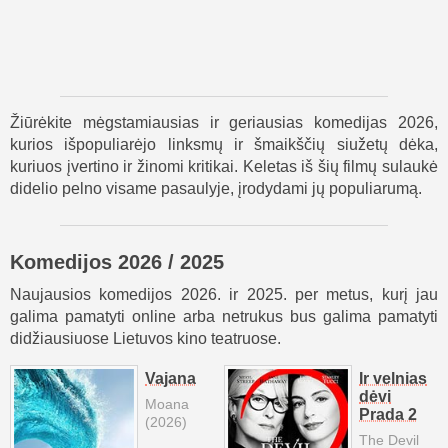
Žiūrėkite mėgstamiausias ir geriausias komedijas 2026,
kurios išpopuliarėjo linksmų ir šmaikščių siužetų dėka,
kuriuos įvertino ir žinomi kritikai. Keletas iš šių filmų sulaukė
didelio pelno visame pasaulyje, įrodydami jų populiarumą.
Komedijos 2026 / 2025
Naujausios komedijos 2026. ir 2025. per metus, kurį jau
galima pamatyti online arba netrukus bus galima pamatyti
didžiausiuose Lietuvos kino teatruose.
Vajana
Ir velnias
dėvi
Moana
Prada 2
(2026)
The Devil