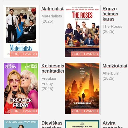
Materialistai
Rouzų
šeimos
Materialists
karas
(2025)
The Roses
(2025)
ŽIŪRĖTI VAIZDO
ŽIŪRĖTI VAIZDO
Keistesnis
Medžiotojai
penktadienis
Afterburn
Freakier
(2025)
Friday
(2025)
ŽIŪRĖTI VAIZDO
ŽIŪRĖTI VAIZDO
Dieviškas
Atvira