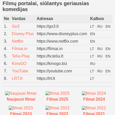
Filmų portalai, siūlantys geriausias
komedijas
Ne
Vardas
Adresas
Kalbos
1.
Go3
https://go3.lt
LT
/
RU
/
EN
2.
Disney Plus
https://www.disneyplus.com
EN
3.
Netflix
https://www.netflix.com
EN
4.
Filmai.in
https://filmai.in
LT
/
RU
/
EN
5.
Telia Play
https://tv.telia.lt
LT
/
RU
/
EN
6.
KinoGO
https://kinogo.biz
RU
7.
YouTube
https://youtube.com
LT
/
RU
/
EN
8.
LRT.lt
https://lrt.lt
LT
Naujausi filmai
Filmai 2025
Filmai 2024
Filmai 2023
Filmai 2022
Filmai 2021