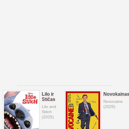
Lilo ir
Novokaina
Stičas
Novocaine
Lilo and
(2025)
Stitch
(2025)