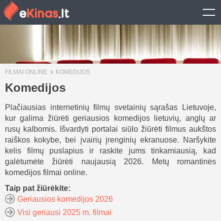
FILMAI ONLINE
KOMEDIJOS
Komedijos
Plačiausias internetinių filmų svetainių sąrašas Lietuvoje,
kur galima žiūrėti geriausios komedijos lietuvių, anglų ar
rusų kalbomis. Išvardyti portalai siūlo žiūrėti filmus aukštos
raiškos kokybe, bei įvairių įrenginių ekranuose. Naršykite
kelis filmų puslapius ir raskite jums tinkamiausią, kad
galėtumėte žiūrėti naujausią 2026. Metų romantinės
komedijos filmai online.
Taip pat žiūrėkite:
Geriausios komedijos 2026
Visi geriausi 2025 m. filmai