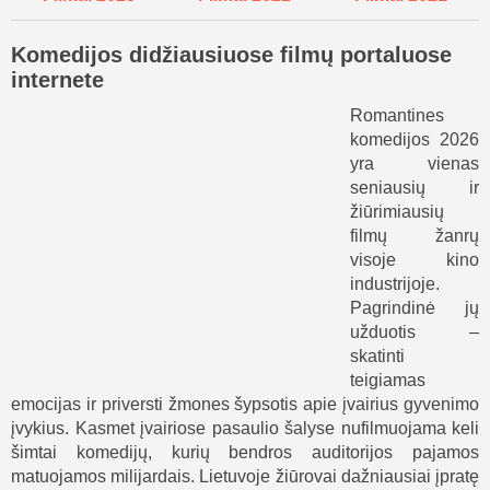
Komedijos didžiausiuose filmų portaluose
internete
Romantines
komedijos 2026
yra vienas
seniausių ir
žiūrimiausių
filmų žanrų
visoje kino
industrijoje.
Pagrindinė jų
užduotis –
skatinti
teigiamas
emocijas ir priversti žmones šypsotis apie įvairius gyvenimo
įvykius. Kasmet įvairiose pasaulio šalyse nufilmuojama keli
šimtai komedijų, kurių bendros auditorijos pajamos
matuojamos milijardais. Lietuvoje žiūrovai dažniausiai įpratę