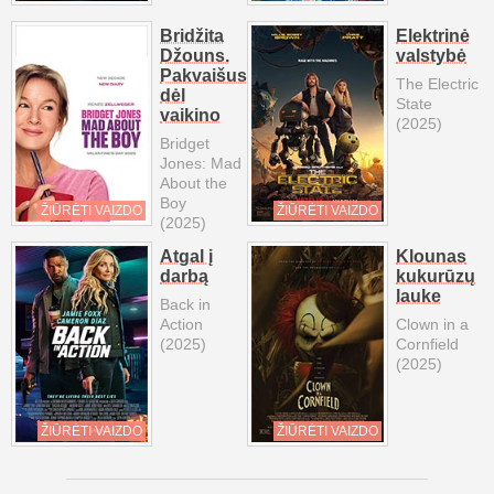
Bridžita
Elektrinė
Džouns.
valstybė
Pakvaišusi
The Electric
dėl
State
vaikino
(2025)
Bridget
Jones: Mad
About the
Boy
ŽIŪRĖTI VAIZDO
ŽIŪRĖTI VAIZDO
(2025)
Atgal į
Klounas
darbą
kukurūzų
lauke
Back in
Action
Clown in a
(2025)
Cornfield
(2025)
ŽIŪRĖTI VAIZDO
ŽIŪRĖTI VAIZDO