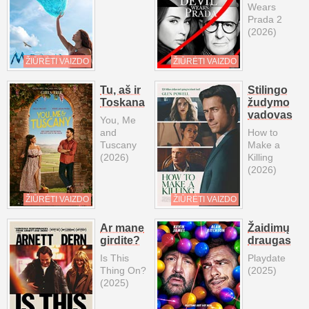
Wears
Prada 2
(2026)
ŽIŪRĖTI VAIZDO
ŽIŪRĖTI VAIZDO
Tu, aš ir
Stilingo
Toskana
žudymo
vadovas
You, Me
and
How to
Tuscany
Make a
(2026)
Killing
(2026)
ŽIŪRĖTI VAIZDO
ŽIŪRĖTI VAIZDO
Ar mane
Žaidimų
girdite?
draugas
Is This
Playdate
Thing On?
(2025)
(2025)