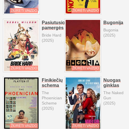
ŽIŪRĖTI VAIZDO
ŽIŪRĖTI VAIZDO
Pasiutusios
Bugonija
pamergės
Bugonia
Bride Hard
(2025)
(2025)
ŽIŪRĖTI VAIZDO
ŽIŪRĖTI VAIZDO
Finikiečių
Nuogas
schema
ginklas
The
The Naked
Phoenician
Gun
Scheme
(2025)
(2025)
ŽIŪRĖTI VAIZDO
ŽIŪRĖTI VAIZDO