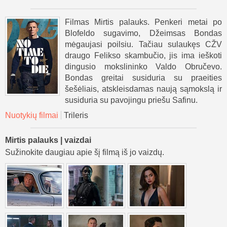
Filmas Mirtis palauks. Penkeri metai po
Blofeldo sugavimo, Džeimsas Bondas
mėgaujasi poilsiu. Tačiau sulaukęs CŽV
draugo Felikso skambučio, jis ima ieškoti
dingusio mokslininko Valdo Obručevo.
Bondas greitai susiduria su praeities
šešėliais, atskleisdamas naują sąmokslą ir
susiduria su pavojingu priešu Safinu.
Nuotykių filmai
Trileris
Mirtis palauks | vaizdai
Sužinokite daugiau apie šį filmą iš jo vaizdų.