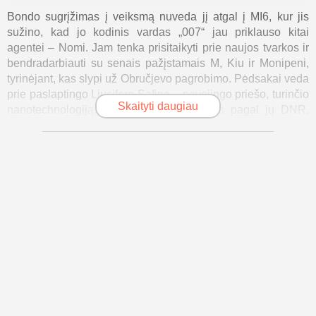
Bondo sugrįžimas į veiksmą nuveda jį atgal į MI6, kur jis
sužino, kad jo kodinis vardas „007“ jau priklauso kitai
agentei – Nomi. Jam tenka prisitaikyti prie naujos tvarkos ir
bendradarbiauti su senais pažįstamais M, Kiu ir Monipeni,
tyrinėjant, kas slypi už Obručjevo pagrobimo. Pėdsakai veda
prie paslaptingo Liucifero Safino – pavojingo priešo, turinčio
Skaityti daugiau
nanotechnologiją, galinčią žudyti žmones pagal jų DNR,
grasinant viso pasaulio gyvybėms.
Bondas vėl susitinka su Madlena Svan, bet jų santykius
temdo neatsakyti klausimai. Prasiveržia ir praeities šešėliai
– Madlenos vaikystėje Norvegijoje Safinas bandė ją
nužudyti, siekdamas atkeršyti jos tėvui ponui Vaitui. Ši
bendra praeitis vis dar žeidžia ir galiausiai pavojus pasiekia
patį Bondą.
Kuboje Bondas ir Leiteris prasiskverbia į „Spektro“ renginį,
bet paaiškėja, kad Safinas jį pavertė spąstais – panaudojęs
nanovirusą, jis sunaikina savo priešus. Misija virsta tragedija
– Feliksas žūsta išdavystės metu. Tai dar labiau sustiprina
Bondo ryžtą sustabdyti Safiną.