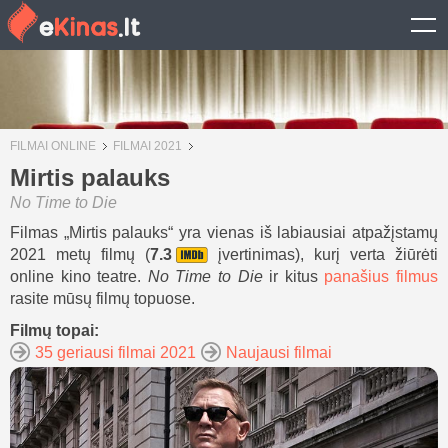
FILMAI ONLINE
FILMAI 2021
Mirtis palauks
No Time to Die
Filmas „Mirtis palauks“ yra vienas iš labiausiai atpažįstamų
2021 metų filmų (
7.3
įvertinimas), kurį verta žiūrėti
online kino teatre.
No Time to Die
ir kitus
panašius filmus
rasite mūsų filmų topuose.
Filmų topai:
35 geriausi filmai 2021
Naujausi filmai