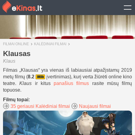
FILMAI ONLINE
KALĖDINIAI FILMAI
Klausas
Klaus
Filmas „Klausas“ yra vienas iš labiausiai atpažįstamų 2019
metų filmų (
8.2
įvertinimas), kurį verta žiūrėti online kino
teatre.
Klaus
ir kitus
panašius filmus
rasite mūsų filmų
topuose.
Filmų topai:
35 geriausi Kalėdiniai filmai
Naujausi filmai