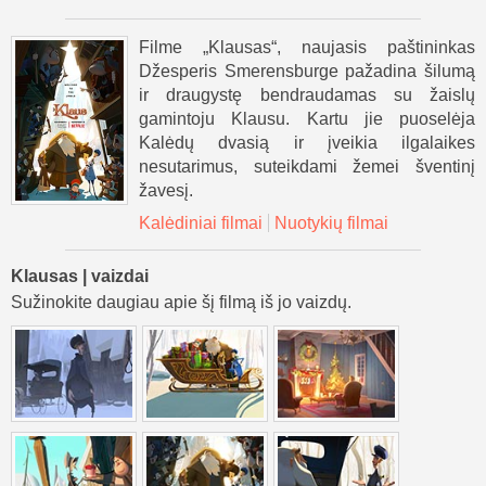
Filme „Klausas“, naujasis paštininkas
Džesperis Smerensburge pažadina šilumą
ir draugystę bendraudamas su žaislų
gamintoju Klausu. Kartu jie puoselėja
Kalėdų dvasią ir įveikia ilgalaikes
nesutarimus, suteikdami žemei šventinį
žavesį.
Kalėdiniai filmai
Nuotykių filmai
Klausas | vaizdai
Sužinokite daugiau apie šį filmą iš jo vaizdų.