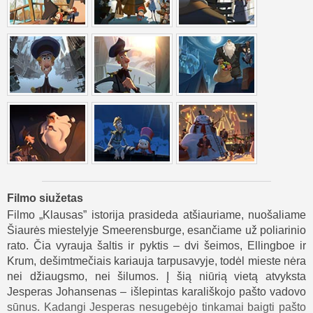
Filmo siužetas
Filmo „Klausas” istorija prasideda atšiauriame, nuošaliame
Šiaurės miestelyje Smeerensburge, esančiame už poliarinio
rato. Čia vyrauja šaltis ir pyktis – dvi šeimos, Ellingboe ir
Krum, dešimtmečiais kariauja tarpusavyje, todėl mieste nėra
nei džiaugsmo, nei šilumos. Į šią niūrią vietą atvyksta
Jesperas Johansenas – išlepintas karališkojo pašto vadovo
sūnus. Kadangi Jesperas nesugebėjo tinkamai baigti pašto