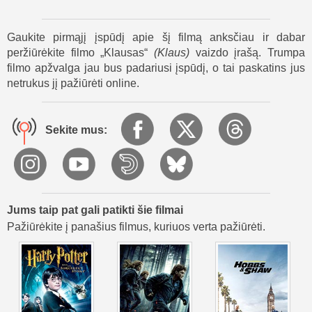
Kartu su Klausu ir Alva jie sukuria naują tradiciją – žaislų
dalinimą Kalėdų vakarą. Klausas tampa legenda, jo roges
Gaukite pirmąjį įspūdį apie šį filmą anksčiau ir dabar
traukia elniai, vaikai kabina kojines prie židinio, o Samių
peržiūrėkite filmo „Klausas“
(
Klaus
)
vaizdo įrašą. Trumpa
tautos nariai – vietiniai padėjėjai – laikomi elfais. Taip
filmo apžvalga jau bus padariusi įspūdį, o tai paskatins jus
pamažu gimsta Kalėdų Senelio mitas.
netrukus jį pažiūrėti online.
Filmos „Klausas” pabaigoje Klausas iškeliauja, bet jo dvasia
lieka – Jesperas tęsia jo darbą. Tai širdį šildanti istorija apie
gerumą, bendrystę ir tai, kaip vienas poelgis gali pakeisti
Sekite mus:
viską. „Klausas” atskleidžia, kad tikros Kalėdos gimsta iš
nuoširdumo ir noro dalintis.
Jums taip pat gali patikti šie filmai
Pažiūrėkite į panašius filmus, kuriuos verta pažiūrėti.