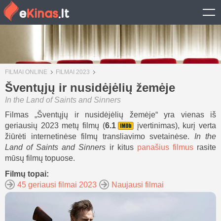
FILMAI ONLINE
FILMAI 2023
Šventųjų ir nusidėjėlių žemėje
In the Land of Saints and Sinners
Filmas „Šventųjų ir nusidėjėlių žemėje“ yra vienas iš
geriausių 2023 metų filmų (
6.1
įvertinimas), kurį verta
žiūrėti internetinėse filmų transliavimo svetainėse.
In the
Land of Saints and Sinners
ir kitus
panašius filmus
rasite
mūsų filmų topuose.
Filmų topai:
45 geriausi filmai 2023
Naujausi filmai