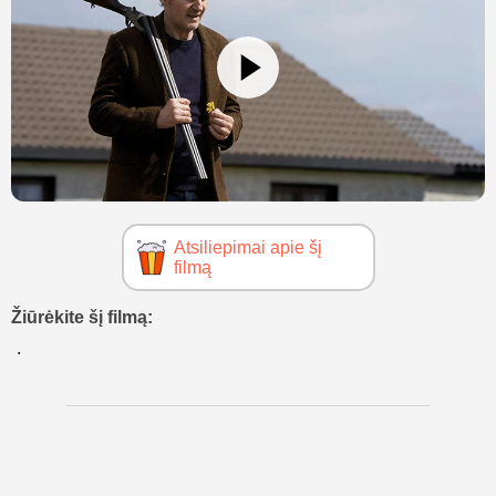
Atsiliepimai apie šį
filmą
Žiūrėkite šį filmą: