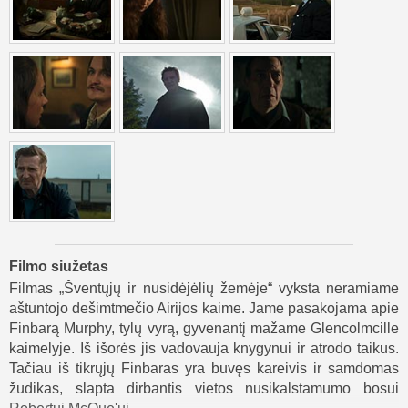
Filmo siužetas
Filmas „Šventųjų ir nusidėjėlių žemėje“ vyksta neramiame
aštuntojo dešimtmečio Airijos kaime. Jame pasakojama apie
Finbarą Murphy, tylų vyrą, gyvenantį mažame Glencolmcille
kaimelyje. Iš išorės jis vadovauja knygynui ir atrodo taikus.
Tačiau iš tikrųjų Finbaras yra buvęs kareivis ir samdomas
žudikas, slapta dirbantis vietos nusikalstamumo bosui