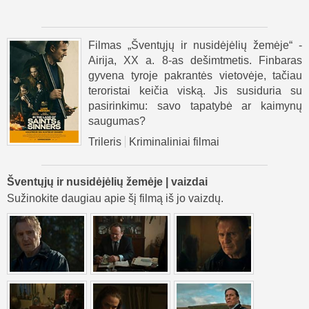
Filmas „Šventųjų ir nusidėjėlių žemėje“ -
Airija, XX a. 8-as dešimtmetis. Finbaras
gyvena tyroje pakrantės vietovėje, tačiau
teroristai keičia viską. Jis susiduria su
pasirinkimu: savo tapatybė ar kaimynų
saugumas?
Trileris
Kriminaliniai filmai
Šventųjų ir nusidėjėlių žemėje | vaizdai
Sužinokite daugiau apie šį filmą iš jo vaizdų.