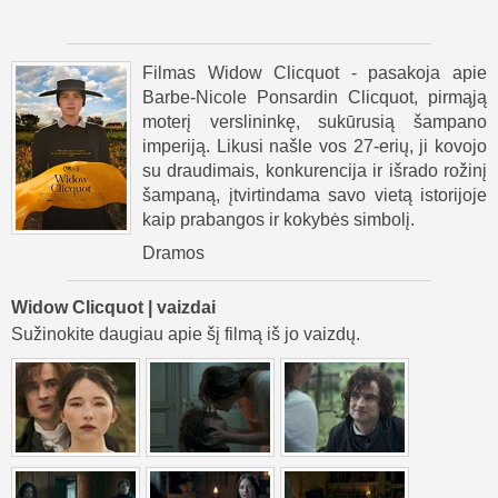
Filmas Widow Clicquot - pasakoja apie
Barbe-Nicole Ponsardin Clicquot, pirmąją
moterį verslininkę, sukūrusią šampano
imperiją. Likusi našle vos 27-erių, ji kovojo
su draudimais, konkurencija ir išrado rožinį
šampaną, įtvirtindama savo vietą istorijoje
kaip prabangos ir kokybės simbolį.
Dramos
Widow Clicquot | vaizdai
Sužinokite daugiau apie šį filmą iš jo vaizdų.