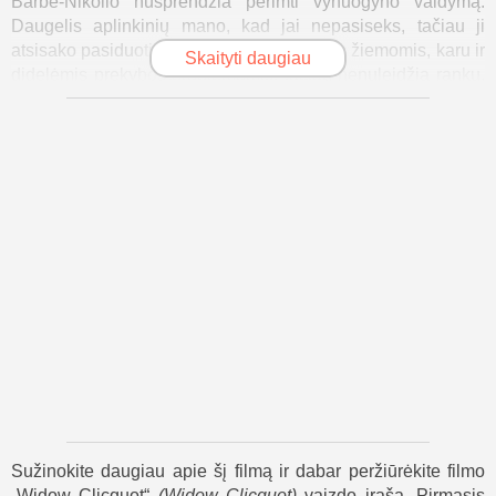
Barbė-Nikolio nusprendžia perimti vynuogyno valdymą.
Daugelis aplinkinių mano, kad jai nepasiseks, tačiau ji
atsisako pasiduoti. Ji susiduria su šaltomis žiemomis, karu ir
Skaityti daugiau
didelėmis prekybos problemomis, tačiau nenuleidžia rankų.
Ji tiki savo vynuogynu ir savimi.
Sunkiai dirbdama rūsiuose, ji išbando naujas idėjas. Vienas
didžiausių jos pasiekimų – pirmojo rožinio šampano, kuris
tampa labai populiarus, sukūrimas. Ji taip pat rizikuoja
slapta gabendama savo šampaną per karo zonas, kad
pasiektų klientus Rusijoje. Jos rizika atsiperka, o jos vynas
tampa mėgstamu tarp Rusijos didikų.
Barbės-Nicole kelionė – ne tik apie vyną. Ji tampa stipresne,
lydere ir įrodo visiems, kad jie klysta. Nors ji ilgisi savo vyro,
ji atranda savo stiprybę ir tikslą.
Filmo „Madam Clicquot“ pabaigoje matome ją vynuogyne,
kurį išgelbėjo. Sunkus darbas pavertė jos vardą kokybės ir
drąsos simboliu. Ji ne tik išlaikė verslą gyvą – ji sukūrė
palikimą, kuris spindi iki šiol.
Sužinokite daugiau apie šį filmą ir dabar peržiūrėkite filmo
„Widow Clicquot“
(
Widow Clicquot
)
vaizdo įrašą. Pirmasis