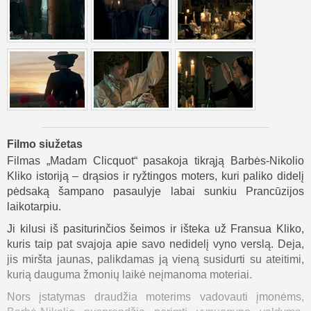
Filmo siužetas
Filmas „Madam Clicquot“ pasakoja tikrąją Barbės-Nikolio
Kliko istoriją – drąsios ir ryžtingos moters, kuri paliko didelį
pėdsaką šampano pasaulyje labai sunkiu Prancūzijos
laikotarpiu.
Ji kilusi iš pasiturinčios šeimos ir išteka už Fransua Kliko,
kuris taip pat svajoja apie savo nedidelį vyno verslą. Deja,
jis miršta jaunas, palikdamas ją vieną susidurti su ateitimi,
kurią dauguma žmonių laikė neįmanoma moteriai.
Nors įstatymas draudžia moterims vadovauti įmonėms,