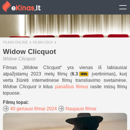
FILMAI ONLINE
FILMAI 2024
Widow Clicquot
Widow Clicquot
Filmas „Widow Clicquot“ yra vienas iš labiausiai
atpažįstamų 2023 metų filmų (
6.3
įvertinimas), kurį
verta žiūrėti internetinėse filmų transliavimo svetainėse.
Widow Clicquot
ir kitus
panašius filmus
rasite mūsų filmų
topuose.
Filmų topai:
40 geriausi filmai 2024
Naujausi filmai