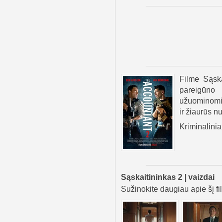
Filme Sąska
pareigūno
užuominomis
ir žiaurūs nu
Kriminaliniai
Sąskaitininkas 2 | vaizdai
Sužinokite daugiau apie šį fi