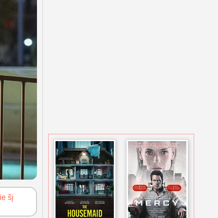
ie šį