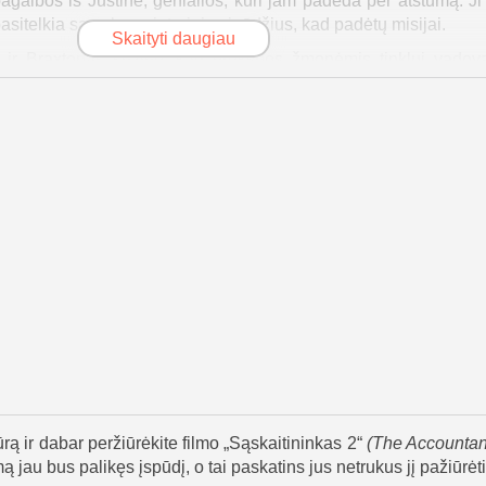
agalbos iš Justine, genialios, kuri jam padeda per atstumą. J
 pasitelkia savo kompiuterinius įgūdžius, kad padėtų misijai.
Skaityti daugiau
as ir Braxtonas sužino, kad prekybos žmonėmis tinklui vadova
sužino apie Anaïs, mirtiną moterį su skaudžia praeitimi. Prieš d
 vyro ir sūnaus, bandydama pabėgti į JAV. Baisi nelaimė jai pali
ių kovos įgūdžių. Dabar ji medžioja žmones, kurie sužalojo jos š
ïs sūnus Albertas yra gyvas ir įkalintas Burke'o vyrų valdomo
sdamas stiprų ryšį su berniuku, nusprendžia jį išgelbėti. Jis i
oje. Po įnirtingos kovos jiems pavyksta išlaisvinti Albertą ir kit
naudoja slaptą informaciją, kad apsaugotų Marybeth ir 
iau turi įrodymų, kurių jai reikia, kad sustabdytų Burke'o operac
a savo praeitį, suranda Burke'ą ir atkeršija. Ji nesusitinka su A
is saugus. Albertas persikelia gyventi į Justine mokyklą – spec
ams.
axtonas pradeda atkurti savo santykius. Marybeth imasi savo na
iltimi ir užuomina, kad „Sąskaitininkas“ pasaulyje gali lau
rą ir dabar peržiūrėkite filmo „Sąskaitininkas 2“
(
The Accountan
mą jau bus palikęs įspūdį, o tai paskatins jus netrukus jį pažiūrėti