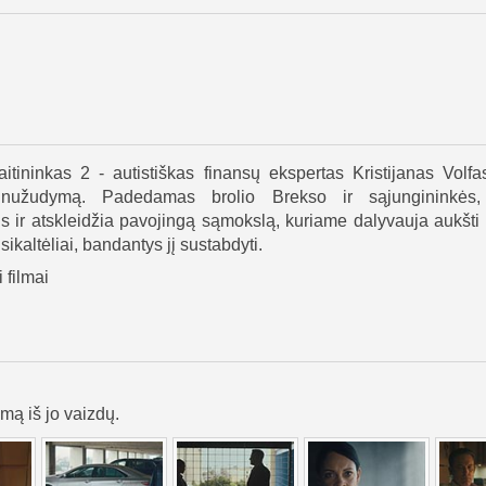
itininkas 2 - autistiškas finansų ekspertas Kristijanas Volfa
 nužudymą. Padedamas brolio Brekso ir sąjungininkės,
 ir atskleidžia pavojingą sąmokslą, kuriame dalyvauja aukšti
sikaltėliai, bandantys jį sustabdyti.
 filmai
lmą iš jo vaizdų.