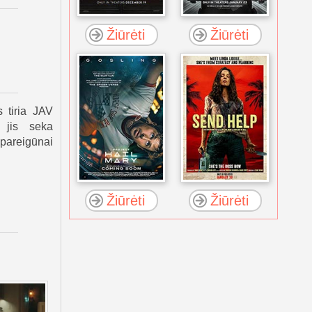
Žiūrėti
Žiūrėti
s tiria JAV
 jis seka
 pareigūnai
Žiūrėti
Žiūrėti