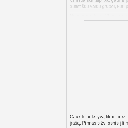
Christianas taip pat gauna p
autistiškų vaikų grupei, kuri
Gilėdami giliau, Christian
vardu Burke'as. Jie taip pat 
Anaïs buvo atskirta nuo savo
bet taip pat suteikė nuostab
Christianas sužino, kad Ana
stovykloje. Christianas, jau
pradeda drąsų puolimą stovykl
Po išgelbėjimo Justine pa
nusikaltėlius. Marybeth pagal
dabar vis daugiau prisimindam
randa ramybę žinodama, kad j
neurodivergentiškiems vaik
Galiausiai Christianas ir Br
vaidmens. Filmas baigiasi v
nuotykių.
Gaukite ankstyvą filmo peržiū
įrašą. Pirmasis žvilgsnis į fil