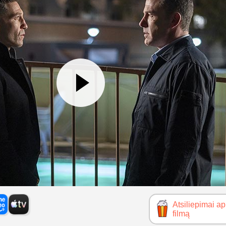
Atsiliepimai ap
filmą