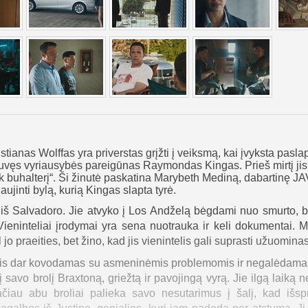
stianas Wolffas yra priverstas grįžti į veiksmą, kai įvyksta pasla
ęs vyriausybės pareigūnas Raymondas Kingas. Prieš mirtį jis
k buhalterį“. Ši žinutė paskatina Marybeth Mediną, dabartinę JA
ujinti bylą, kurią Kingas slapta tyrė.
iš Salvadoro. Jie atvyko į Los Andželą bėgdami nuo smurto, b
ieninteliai įrodymai yra sena nuotrauka ir keli dokumentai. M
 jo praeities, bet žino, kad jis vienintelis gali suprasti užuominas
. Vis dar kovodamas su asmeninėmis problemomis ir negalėdama
 į savo brolį Braxtoną, griežtą ir pavojingą vyrą. Jie ilgą laiką n
ačiau abu broliai palieka savo nesutarimus į šalį, kad išsp