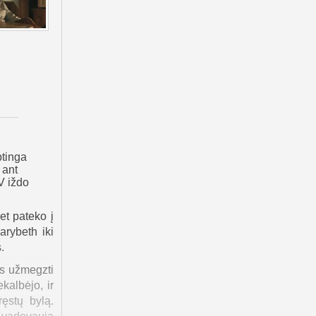
ptinga
 ant
V iždo
et pateko į
arybeth iki
.
s užmegzti
ekalbėjo, ir
ręstų bylą.