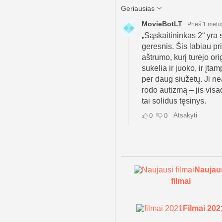
Naujau
filmai
Filmai 202