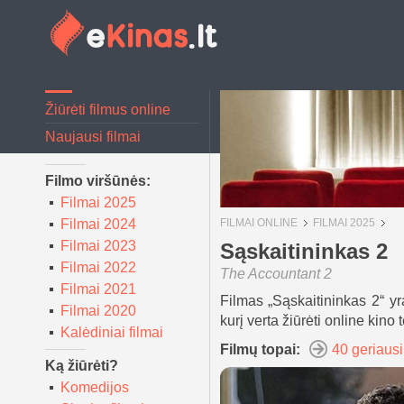
Žiūrėti filmus online
Naujausi filmai
Filmo viršūnės:
Filmai 2025
Filmai 2024
FILMAI ONLINE
FILMAI 2025
Filmai 2023
Sąskaitininkas 2
Filmai 2022
The Accountant 2
Filmai 2021
Filmas „Sąskaitininkas 2“ yr
Filmai 2020
kurį verta žiūrėti online kino 
Kalėdiniai filmai
Filmų topai:
40 geriausi
Ką žiūrėti?
Komedijos