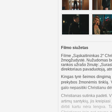
Filmo siužetas
Filme „Sąskaitininkas 2“ Chri
žmogžudystė. Nužudomas buv
rankos užrašo žinutę: „Suras
direktoriaus pavaduotoją, atna
Kingas tyrė šeimos dingimą 
prekybos žmonėmis tinklą. V
galo nepasitiki Christianu dėl
Christianas sutinka padėti
artimų santykių, jis kreipiasi
dirbti kartu nėra lengva. T