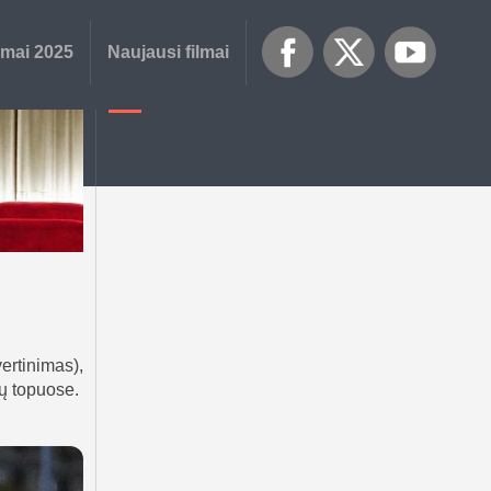
lmai 2025
Naujausi filmai
ertinimas),
ų topuose.