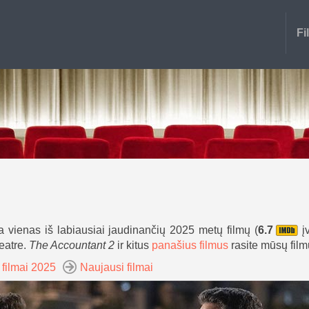
Fi
a vienas iš labiausiai jaudinančių 2025 metų filmų (
6.7
įv
teatre.
The Accountant 2
ir kitus
panašius filmus
rasite mūsų film
 filmai 2025
Naujausi filmai