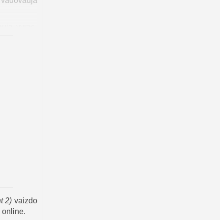
i vadovauja
uja vyras,
augelį metų
ko atmintį,
eimą.
je kalėjimo
r Braxtonas
us vaikus.
demaskuotų
iją. Anais,
lbertu, bet
ialią vietą
ujo lyderio
kti daugiau
t 2
)
vaizdo
 online.