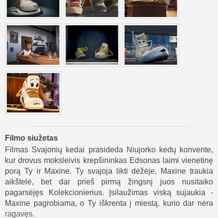
Filmo siužetas
Filmas Svajonių kedai prasideda Niujorko kedų konvente,
kur drovus moksleivis krepšininkas Edsonas laimi vienetinę
porą Ty ir Maxine. Ty svajoja likti dėžėje, Maxine traukia
aikštelė, bet dar prieš pirmą žingsnį juos nusitaiko
pagarsėjęs Kolekcionierius. Įsilaužimas viską sujaukia -
Maxine pagrobiama, o Ty iškrenta į miestą, kurio dar nėra
ragavęs.