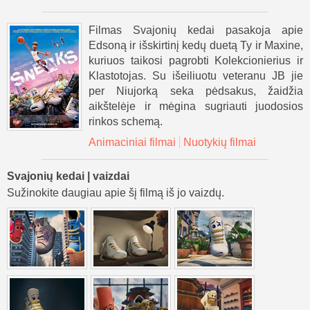
Filmas Svajonių kedai pasakoja apie
Edsoną ir išskirtinį kedų duetą Ty ir Maxine,
kuriuos taikosi pagrobti Kolekcionierius ir
Klastotojas. Su išeiliuotu veteranu JB jie
per Niujorką seka pėdsakus, žaidžia
aikštelėje ir mėgina sugriauti juodosios
rinkos schemą.
Animaciniai filmai
Nuotykių filmai
Svajonių kedai | vaizdai
Sužinokite daugiau apie šį filmą iš jo vaizdų.