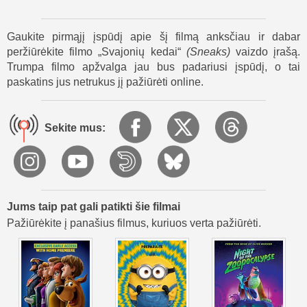
Pakrantėje konteineriai ūžia nuo Klastotojo mašinų, o
padirbinių krūvos kyla iki stogo. Iš konvejerio gaudesio Ty
Gaukite pirmąjį įspūdį apie šį filmą anksčiau ir dabar
išgirsta Maxine ir komanda ryžtasi estafetės triukui: išjungti
peržiūrėkite filmo „Svajonių kedai“
(
Sneaks
)
vaizdo įrašą.
elektrą, užtvindyti liniją ir pralėkti per skenerių labirintą.
Trumpa filmo apžvalga jau bus padariusi įspūdį, o tai
Sirenoms įkaitus, JB pasitinka praeitį ir renkasi
paskatins jus netrukus jį pažiūrėti online.
nubrozdinimą vietoje lengvo blizgesio. Ty užmina ant
sandėlio grindyse nupieštos aikštelės, leidžiasi į greitą
išpuolį ir kovoja, kad išardytų Klastotojo imperiją - taip
Sekite mus:
Svajonių kedai tampa istorija apie draugystę, ryžtą ir
judėjimo džiaugsmą.
Jums taip pat gali patikti šie filmai
Pažiūrėkite į panašius filmus, kuriuos verta pažiūrėti.