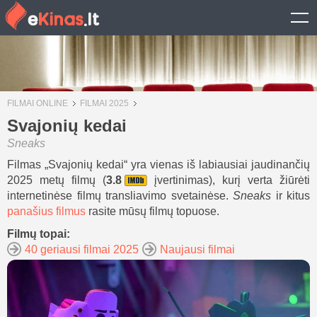
FILMAI ONLINE
FILMAI 2025
Svajonių kedai
Sneaks
Filmas „Svajonių kedai“ yra vienas iš labiausiai jaudinančių
2025 metų filmų (
3.8
įvertinimas), kurį verta žiūrėti
internetinėse filmų transliavimo svetainėse.
Sneaks
ir kitus
panašius filmus
rasite mūsų filmų topuose.
Filmų topai:
40 geriausi filmai 2025
Naujausi filmai