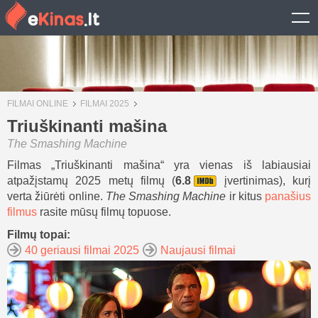
FILMAI ONLINE
FILMAI 2025
Triuškinanti mašina
The Smashing Machine
Filmas „Triuškinanti mašina“ yra vienas iš labiausiai
atpažįstamų 2025 metų filmų (
6.8
įvertinimas), kurį
verta žiūrėti online.
The Smashing Machine
ir kitus
panašius
filmus
rasite mūsų filmų topuose.
Filmų topai:
40 geriausi filmai 2025
Naujausi filmai