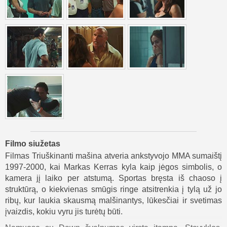
Filmo siužetas
Filmas Triuškinanti mašina atveria ankstyvojo MMA sumaištį
1997-2000, kai Markas Kerras kyla kaip jėgos simbolis, o
kamera jį laiko per atstumą. Sportas bręsta iš chaoso į
struktūrą, o kiekvienas smūgis ringe atsitrenkia į tylą už jo
ribų, kur laukia skausmą malšinantys, lūkesčiai ir svetimas
įvaizdis, kokiu vyru jis turėtų būti.