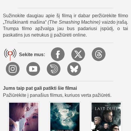
už ringo ribų, kur Filmas Triuškinanti mašina ieško savo
tiesos.
Sužinokite daugiau apie šį filmą ir dabar peržiūrėkite filmo
„Triuškinanti mašina“
(
The Smashing Machine
)
vaizdo įrašą.
Trumpa filmo apžvalga jau bus padariusi įspūdį, o tai
paskatins jus netrukus jį pažiūrėti online.
Sekite mus:
Jums taip pat gali patikti šie filmai
Pažiūrėkite į panašius filmus, kuriuos verta pažiūrėti.