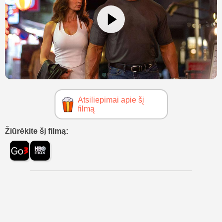
Atsiliepimai apie šį
filmą
Žiūrėkite šį filmą: