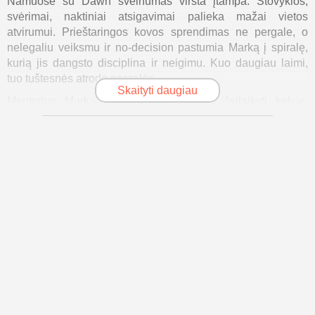
Namuose su Dawn švelnumas virsta įtampa. Stovyklos,
svėrimai, naktiniai atsigavimai palieka mažai vietos
atvirumui. Prieštaringos kovos sprendimas ne pergale, o
nelegaliu veiksmu ir no-decision pastumia Marką į spiralę,
kurią jis dangsto disciplina ir neigimu. Kuo daugiau laimi,
tuo tuštesnės atrodo pergalės.
Skaityti daugiau
Mentorius Markas Colemanas padeda išsilaikyti kelyje,
vėliau Basas Ruttenas užgrūdina negailestingu režimu.
Kerras vėl skaptuoja formą, bet trapi taika su Dawn kainuoja
brangiai - stovykla praranda aštrumą, o seni pagundos
sugrįžta tarp kovų. Japonijos arenos ir Pride šviesos
padidina spaudimą, dėmesį skaldo menkniekiai, o
blyksinčios praeities iškarpos įsirėžia į dabartį, kai
Colemanas skuba į Grand Prix viršūnę, o pasitikėjimas
savimi skyla.
Žiaurus pralaimėjimas nutildo triukšmą. Lieka parduotuvių
eilės, reabilitacijos koridoriai ir per vėlai atskambinti
telefonai. Pusiaukelėje klausimas pasikeičia - ne kiek
stipriai jis gali smogti, o ar pajėgs išbūti tarp smūgių. Ar gali
egzistuoti be varpo, be teisėjų ir tap, susigrąžindamas save