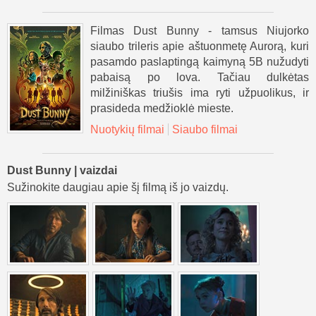
Filmas Dust Bunny - tamsus Niujorko
siaubo trileris apie aštuonmetę Aurorą, kuri
pasamdo paslaptingą kaimyną 5B nužudyti
pabaisą po lova. Tačiau dulkėtas
milžiniškas triušis ima ryti užpuolikus, ir
prasideda medžioklė mieste.
Nuotykių filmai
Siaubo filmai
Dust Bunny | vaizdai
Sužinokite daugiau apie šį filmą iš jo vaizdų.