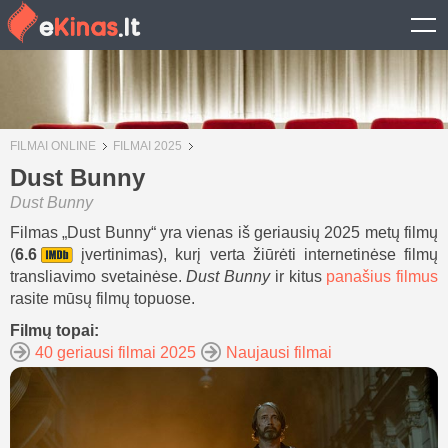
FILMAI ONLINE
FILMAI 2025
Dust Bunny
Dust Bunny
Filmas „Dust Bunny“ yra vienas iš geriausių 2025 metų filmų
(
6.6
įvertinimas), kurį verta žiūrėti internetinėse filmų
transliavimo svetainėse.
Dust Bunny
ir kitus
panašius filmus
rasite mūsų filmų topuose.
Filmų topai:
40 geriausi filmai 2025
Naujausi filmai