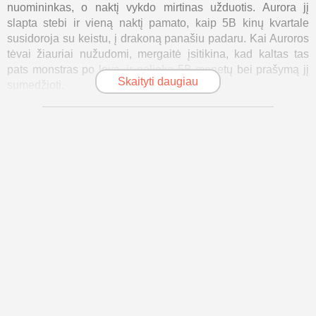
nuomininkas, o naktį vykdo mirtinas užduotis. Aurora jį
slapta stebi ir vieną naktį pamato, kaip 5B kinų kvartale
susidoroja su keistu, į drakoną panašiu padaru. Kai Auroros
tėvai žiauriai nužudomi, mergaitė įsitikina, kad kaltas tas
pats monstras po lova, ir palieka 5B monetų bei prašymą jį
Skaityti daugiau
sumedžioti.
5B greitai ima įtarti kitą tiesą: šeima galėjo būti išskersta
samdomų žudikų, pasiųstų dėl jo paties. Nenorėdamas
prisirišti, jis vis tiek prisiima užduotį, nes mato, kad Aurorai
gresia realus pavojus. Tuo pat metu name ima reikštis dar
baisesnis dalykas - iš grindų ir sienų išnyra milžiniška,
dulkėmis apaugusi triušio būtybė, kuri žiauriai praryja
užpuolikus.
Atvyksta vaikų apsaugos agentė Brenda, pradedanti tyrimą,
ir Aurora su 5B priversti tapti keistais sąjungininkais - slėpti
pėdsakus, meluoti ir ieškoti logikos ten, kur jos neturėtų būti.
Jie sprunka per miestą, kai iš paskos seka samdinių tinklas
ir paslaptingas FTB agentas, o riba tarp globėjo ir plėšrūno
vis labiau išsitrina.