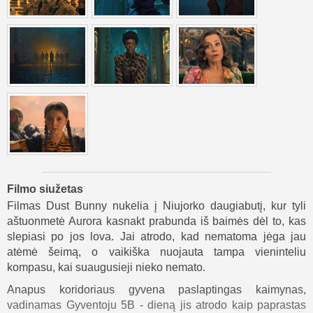
Filmo siužetas
Filmas Dust Bunny nukelia į Niujorko daugiabutį, kur tyli
aštuonmetė Aurora kasnakt prabunda iš baimės dėl to, kas
slepiasi po jos lova. Jai atrodo, kad nematoma jėga jau
atėmė šeimą, o vaikiška nuojauta tampa vieninteliu
kompasu, kai suaugusieji nieko nemato.
Anapus koridoriaus gyvena paslaptingas kaimynas,
vadinamas Gyventoju 5B - dieną jis atrodo kaip paprastas