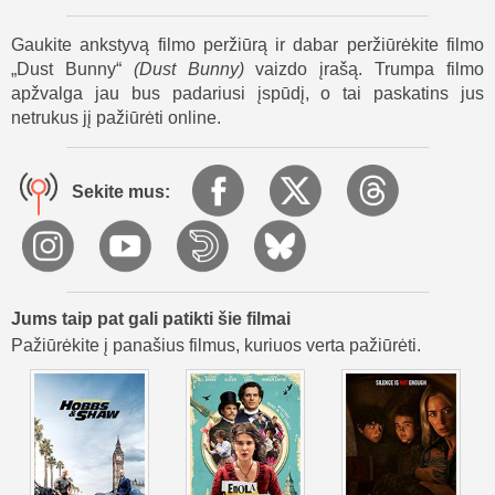
Kai persekiojimas grįžta į Auroros namą, pabaisa prasiveržia
visu įniršiu, tarsi maitindamasi smurtu ir vaiko užspaustu
Gaukite ankstyvą filmo peržiūrą ir dabar peržiūrėkite filmo
skausmu. Iškyla dalinės tiesos apie Auroros ryšį su būtybe ir
„Dust Bunny“
(
Dust Bunny
)
vaizdo įrašą. Trumpa filmo
baugi mintis, kad Dust Bunny nėra vien tik monstras, kurį
apžvalga jau bus padariusi įspūdį, o tai paskatins jus
reikia nugalėti - tai jėga, kurią būtina suprasti ir suvaldyti, kol
netrukus jį pažiūrėti online.
ji nesunaikino visko aplink.
Sekite mus:
Jums taip pat gali patikti šie filmai
Pažiūrėkite į panašius filmus, kuriuos verta pažiūrėti.