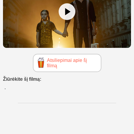
Atsiliepimai apie šį
filmą
Žiūrėkite šį filmą: