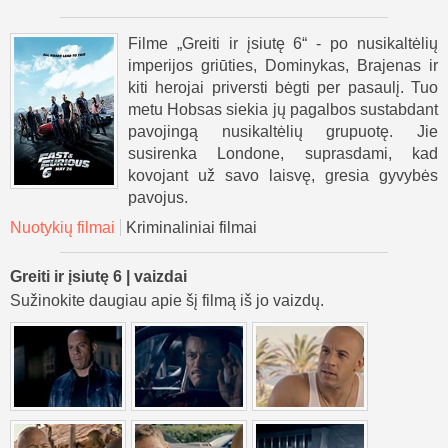
Filme „Greiti ir įsiutę 6“ - po nusikaltėlių
imperijos griūties, Dominykas, Brajenas ir
kiti herojai priversti bėgti per pasaulį. Tuo
metu Hobsas siekia jų pagalbos sustabdant
pavojingą nusikaltėlių grupuotę. Jie
susirenka Londone, suprasdami, kad
kovojant už savo laisvę, gresia gyvybės
pavojus.
Nuotykių filmai
Kriminaliniai filmai
Greiti ir įsiutę 6 | vaizdai
Sužinokite daugiau apie šį filmą iš jo vaizdų.