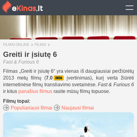
FILMAI ONLINE
FILMAI
Greiti ir įsiutę 6
Fast & Furious 6
Filmas „Greiti ir įsiutę 6“ yra vienas iš daugiausiai peržiūrėtų
2013 metų filmų (
7.0
įvertinimas), kurį verta žiūrėti
internetinėse filmų transliavimo svetainėse.
Fast & Furious 6
ir kitus
panašius filmus
rasite mūsų filmų topuose.
Filmų topai:
Populiariausi filmai
Naujausi filmai