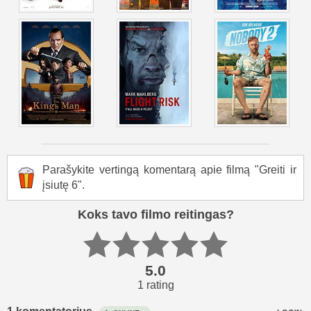
Paskutinėje scenoje Hanas žūsta Tokijo avarijoje, kurią
sukėlė paslaptingas vairuotojas – Dekardas Šo, Oveno
brolis – užsimenant apie dar artėjantį pavojų.
Parašykite vertingą komentarą apie filmą "Greiti ir
įsiutę 6".