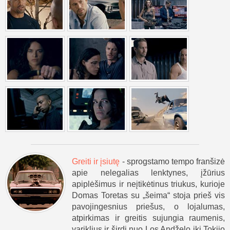
Greiti ir įsiutę
- sprogstamo tempo franšizė
apie nelegalias lenktynes, įžūrius
apiplėšimus ir neįtikėtinus triukus, kurioje
Domas Toretas su „šeima“ stoja prieš vis
pavojingesnius priešus, o lojalumas,
atpirkimas ir greitis sujungia raumenis,
variklius ir širdį nuo Los Andželo iki Tokijo