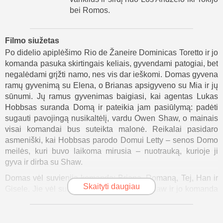
bei Romos.
Filmo siužetas
Po didelio apiplėšimo Rio de Žaneire Dominicas Toretto ir jo
komanda pasuka skirtingais keliais, gyvendami patogiai, bet
negalėdami grįžti namo, nes vis dar ieškomi. Domas gyvena
ramų gyvenimą su Elena, o Brianas apsigyveno su Mia ir jų
sūnumi. Jų ramus gyvenimas baigiasi, kai agentas Lukas
Hobbsas suranda Domą ir pateikia jam pasiūlymą: padėti
sugauti pavojingą nusikaltėlį, vardu Owen Shaw, o mainais
visai komandai bus suteikta malonė. Reikalai pasidaro
asmeniški, kai Hobbsas parodo Domui Letty – senos Domo
meilės, kuri buvo laikoma mirusia – nuotrauką, kurioje ji
gyva ir dirba su Shaw.
Domas vėl suvienija komandą: Brianą, Romaną, Tej, Han ir
Skaityti daugiau
Gisele. Jie vėl susijungia Londone, kur Shaw ir jo komanda
vogė aukštųjų technologijų detales. Shaw, buvęs britų
kareivis, kuria ginklą, vadinamą „Nightshade“, kuris gali
dienai išjungti elektros tiekimą visoje vietovėje.