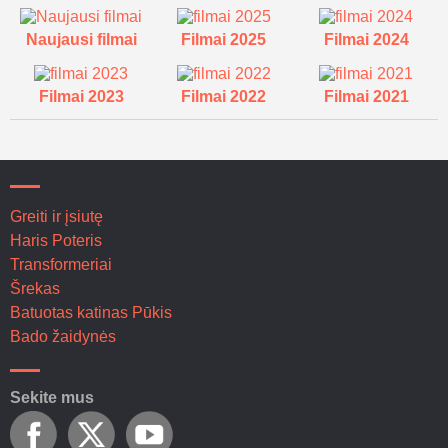
Naujausi filmai
Filmai 2025
Filmai 2024
Filmai 2023
Filmai 2022
Filmai 2021
Greiti ir įsiutę
Haris Poteris
Transformeriai
Šrekas
Batuotas katinas Pūkis
Bado žaidynės
Sekite mus