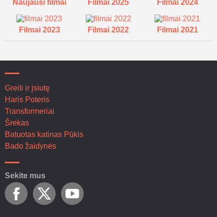
Naujausi filmai
Filmai 2025
Filmai 2024
Filmai 2023
Filmai 2022
Filmai 2021
Greiti ir įsiutę
Haris Poteris
Transformeriai
Šrekas
Batuotas katinas Pūkis
Bado žaidynės
Sekite mus