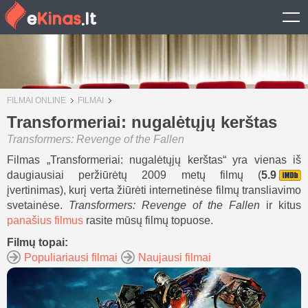
FILMAI ONLINE
FILMAI
Transformeriai: nugalėtųjų kerštas
Transformers: Revenge of the Fallen
Filmas „Transformeriai: nugalėtųjų kerštas“ yra vienas iš
daugiausiai peržiūrėtų 2009 metų filmų (
5.9
įvertinimas), kurį verta žiūrėti internetinėse filmų transliavimo
svetainėse.
Transformers: Revenge of the Fallen
ir kitus
panašius filmus
rasite mūsų filmų topuose.
Filmų topai:
Populiariausi filmai
Naujausi filmai