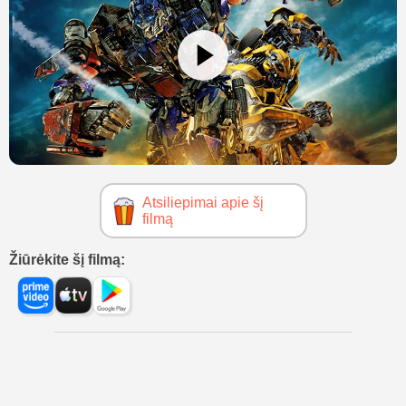
Atsiliepimai apie šį
filmą
Žiūrėkite šį filmą: