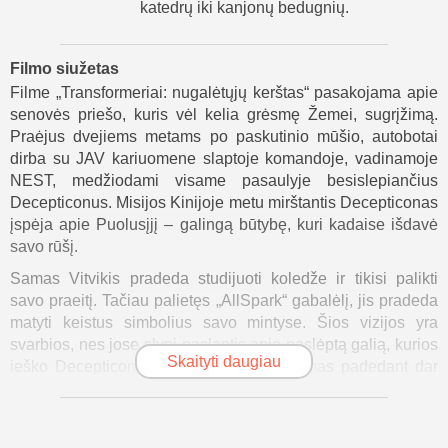
katedrų iki kanjonų bedugnių.
Filmo siužetas
Filme „Transformeriai: nugalėtųjų kerštas“ pasakojama apie
senovės priešo, kuris vėl kelia grėsmę Žemei, sugrįžimą.
Praėjus dvejiems metams po paskutinio mūšio, autobotai
dirba su JAV kariuomene slaptoje komandoje, vadinamoje
NEST, medžiodami visame pasaulyje besislepiančius
Decepticonus. Misijos Kinijoje metu mirštantis Decepticonas
įspėja apie Puolusįjį – galingą būtybę, kuri kadaise išdavė
savo rūšį.
Samas Vitvikis pradeda studijuoti koledže ir tikisi palikti
savo praeitį. Tačiau palietęs „AllSpark“ gabalėlį, jis pradeda
matyti keistus simbolius savo mintyse. Šios vizijos yra
svarbios, nes jose slypi paslaptis apie paslėptą galią, kurios
Skaityti daugiau
ieško Decepticonai. Megatronas prikeliamas padedant dar
vienai „AllSpark“ skeveldrai. Jis grįžta pas savo šeimininką
Puolusįjį, kuris planuoja panaudoti saulės naikinimo mašiną
energijai Transformeriams sukurti, rizikuodamas Žemės