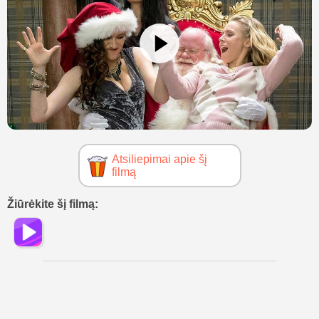
Atsiliepimai apie šį
filmą
Žiūrėkite šį filmą: