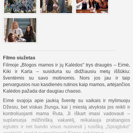
Filmo siužetas
Filmoje „Blogos mamos ir jų Kalėdos“ trys draugės – Eimė,
Kiki ir Karla – susiduria su didžiausiu metų iššūkiu:
šventėmis su savo motinomis. Nors jos jau ir taip
pervargusios nuo kasdienės rutinos kaip mamos, artėjančios
Kalėdos pažada dar daugiau chaoso.
Eimė svajoja apie jaukią šventę su vaikais ir mylimuoju
Džesiu, bet viskas žlunga, kai į miestą atvyksta jos reikli ir
kontroliuojanti mama Ruta. Ji iškart imasi vadovauti –
suplanuoja milžinišką vakarėlį, reikalauja prabangios
eglutės ir net bando visus nusivesti į rusišką „Spragtuko“