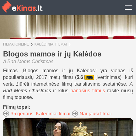
FILMAI ONLINE
KALĖDINIAI FILMAI
Blogos mamos ir jų Kalėdos
A Bad Moms Christmas
Filmas „Blogos mamos ir jų Kalėdos“ yra vienas iš
populiariausių 2017 metų filmų (
5.6
įvertinimas), kurį
verta žiūrėti internetinėse filmų transliavimo svetainėse.
A
Bad Moms Christmas
ir kitus
panašius filmus
rasite mūsų
filmų topuose.
Filmų topai:
35 geriausi Kalėdiniai filmai
Naujausi filmai