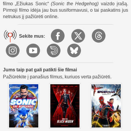
filmo „Ežiukas Sonic“
(
Sonic the Hedgehog
)
vaizdo įrašą.
Filmo „Ežiukas Sonic“ pabaigoje Sonikas randa savo vietą
Pirmoji filmo idėja jau bus susiformavusi, o tai paskatins jus
pasaulyje – jis lieka gyventi su Tomu ir jo žmona Medė.
netrukus jį pažiūrėti online.
Vyriausybė nuslepia visus įrodymus apie įvykį. Tuo tarpu
grybų planetoje Robotnikas, tapęs visiškai pakrikęs, ruošiasi
kerštui. Paskutinėse scenose iš portalo pasirodo dviuodegė
Sekite mus:
lapė Teilsas, ieškanti Soniko ir skelbianti naują nuotykį.
Jums taip pat gali patikti šie filmai
Pažiūrėkite į panašius filmus, kuriuos verta pažiūrėti.