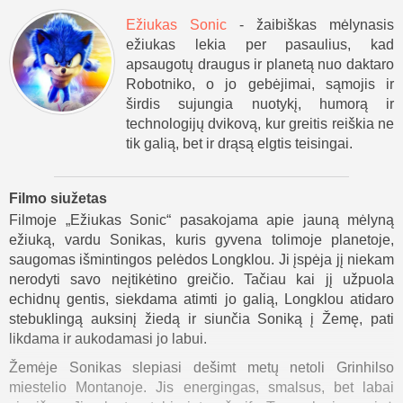
Ežiukas Sonic
- žaibiškas mėlynasis
ežiukas lekia per pasaulius, kad
apsaugotų draugus ir planetą nuo daktaro
Robotniko, o jo gebėjimai, sąmojis ir
širdis sujungia nuotykį, humorą ir
technologijų dvikovą, kur greitis reiškia ne
tik galią, bet ir drąsą elgtis teisingai.
Filmo siužetas
Filmoje „Ežiukas Sonic“ pasakojama apie jauną mėlyną
ežiuką, vardu Sonikas, kuris gyvena tolimoje planetoje,
saugomas išmintingos pelėdos Longklou. Ji įspėja jį niekam
nerodyti savo neįtikėtino greičio. Tačiau kai jį užpuola
echidnų gentis, siekdama atimti jo galią, Longklou atidaro
stebuklingą auksinį žiedą ir siunčia Soniką į Žemę, pati
likdama ir aukodamasi jo labui.
Žemėje Sonikas slepiasi dešimt metų netoli Grinhilso
miestelio Montanoje. Jis energingas, smalsus, bet labai