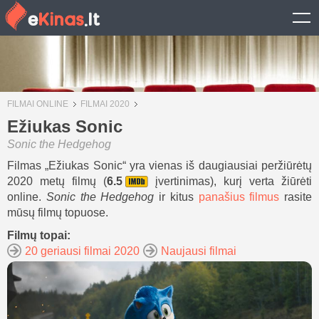
FILMAI ONLINE
FILMAI 2020
Ežiukas Sonic
Sonic the Hedgehog
Filmas „Ežiukas Sonic“ yra vienas iš daugiausiai peržiūrėtų
2020 metų filmų (
6.5
įvertinimas), kurį verta žiūrėti
online.
Sonic the Hedgehog
ir kitus
panašius filmus
rasite
mūsų filmų topuose.
Filmų topai:
20 geriausi filmai 2020
Naujausi filmai