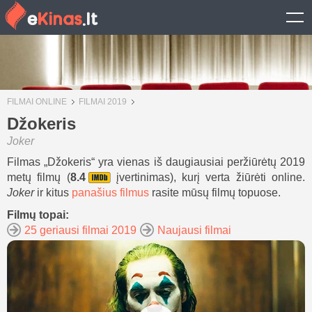
FILMAI ONLINE
FILMAI 2019
Džokeris
Joker
Filmas „Džokeris“ yra vienas iš daugiausiai peržiūrėtų 2019
metų filmų (
8.4
įvertinimas), kurį verta žiūrėti online.
Joker
ir kitus
panašius filmus
rasite mūsų filmų topuose.
Filmų topai:
25 geriausi filmai 2019
Naujausi filmai