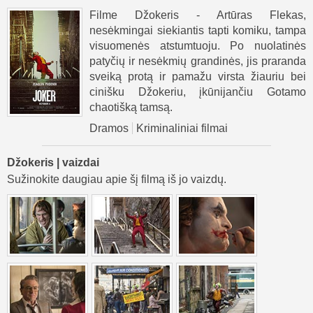
Filme Džokeris - Artūras Flekas,
nesėkmingai siekiantis tapti komiku, tampa
visuomenės atstumtuoju. Po nuolatinės
patyčių ir nesėkmių grandinės, jis praranda
sveiką protą ir pamažu virsta žiauriu bei
cinišku Džokeriu, įkūnijančiu Gotamo
chaotišką tamsą.
Dramos
Kriminaliniai filmai
Džokeris | vaizdai
Sužinokite daugiau apie šį filmą iš jo vaizdų.