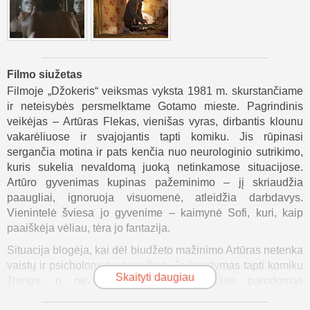
Filmo siužetas
Filmoje „Džokeris“ veiksmas vyksta 1981 m. skurstančiame
ir neteisybės persmelktame Gotamo mieste. Pagrindinis
veikėjas – Artūras Flekas, vienišas vyras, dirbantis klounu
vakarėliuose ir svajojantis tapti komiku. Jis rūpinasi
sergančia motina ir pats kenčia nuo neurologinio sutrikimo,
kuris sukelia nevaldomą juoką netinkamose situacijose.
Artūro gyvenimas kupinas pažeminimo – jį skriaudžia
paaugliai, ignoruoja visuomenė, atleidžia darbdavys.
Vienintelė šviesa jo gyvenime – kaimynė Sofi, kuri, kaip
paaiškėja vėliau, tėra jo fantazija.
Situacija blogėja, kai dėl biudžeto mažinimo Artūras netenka
vaistų ir psichologinės pagalbos. Jo bandymas tapti komiku
Skaityti daugiau
žlunga, o nevykusio pasirodymo įrašas parodomas
populiarioje laidoje, iš jo viešai pasijuokiama. Kai Artūras