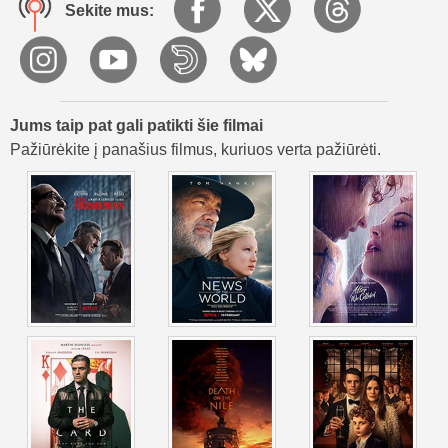
psichinę ligą ir skaudžias pasekmes, kai visuomenė
Sekite mus:
atsisako rūpintis pažeidžiamiausiais. Tai istorija, kaip gimsta
vienas žymiausių piktadarių.
Jums taip pat gali patikti šie filmai
Pažiūrėkite į panašius filmus, kuriuos verta pažiūrėti.