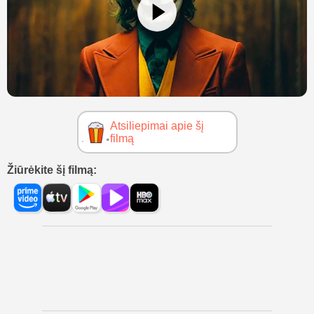
Atsiliepimai apie šį
filmą
Žiūrėkite šį filmą: