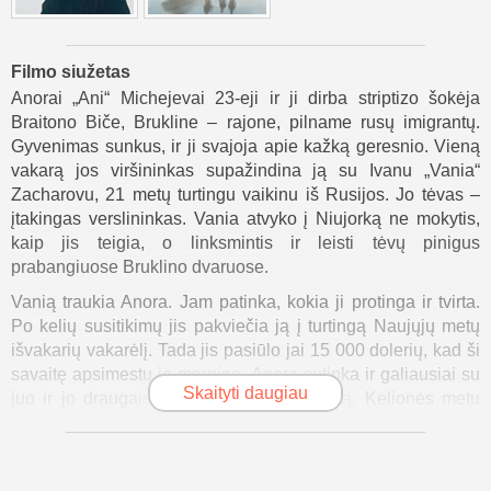
Filmo siužetas
Anorai „Ani“ Michejevai 23-eji ir ji dirba striptizo šokėja
Braitono Biče, Brukline – rajone, pilname rusų imigrantų.
Gyvenimas sunkus, ir ji svajoja apie kažką geresnio. Vieną
vakarą jos viršininkas supažindina ją su Ivanu „Vania“
Zacharovu, 21 metų turtingu vaikinu iš Rusijos. Jo tėvas –
įtakingas verslininkas. Vania atvyko į Niujorką ne mokytis,
kaip jis teigia, o linksmintis ir leisti tėvų pinigus
prabangiuose Bruklino dvaruose.
Vanią traukia Anora. Jam patinka, kokia ji protinga ir tvirta.
Po kelių susitikimų jis pakviečia ją į turtingą Naujųjų metų
išvakarių vakarėlį. Tada jis pasiūlo jai 15 000 dolerių, kad ši
savaitę apsimestų jo mergina. Anora sutinka ir galiausiai su
Skaityti daugiau
juo ir jo draugais išskrenda į Las Vegasą. Kelionės metu
Vania prisipažįsta, kad bijo grįžti į Rusiją ir dirbti pas savo
griežtą tėvą. Jis staiga pasiūlo jiems susituokti, kad galėtų
likti JAV. Anora sutinka, ir jie susituokia Las Vegaso