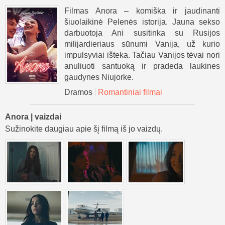
Filmas Anora – komiška ir jaudinanti
šiuolaikinė Pelenės istorija. Jauna sekso
darbuotoja Ani susitinka su Rusijos
milijardieriaus sūnumi Vanija, už kurio
impulsyviai išteka. Tačiau Vanijos tėvai nori
anuliuoti santuoką ir pradeda laukines
gaudynes Niujorke.
Dramos
Romantiniai filmai
Anora | vaizdai
Sužinokite daugiau apie šį filmą iš jo vaizdų.