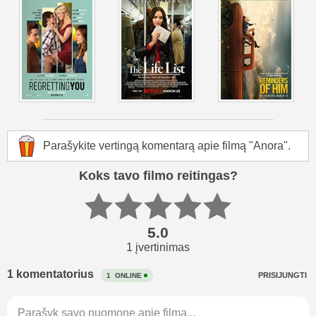
Parašykite vertingą komentarą apie filmą "Anora".