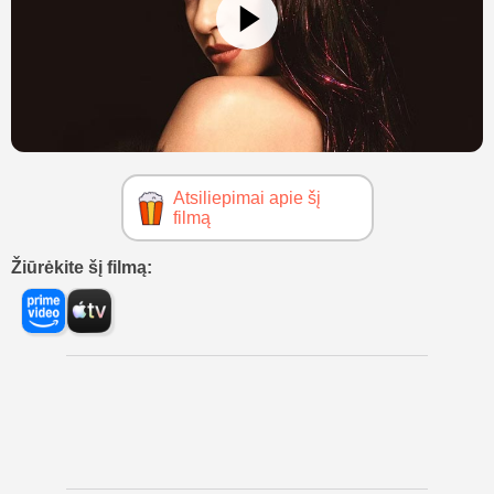
Atsiliepimai apie šį
filmą
Žiūrėkite šį filmą: