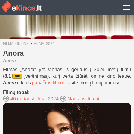
FILMAI ONLINE
FILMAI 2024
Anora
Anora
Filmas „Anora“ yra vienas iš geriausių 2024 metų filmų
(
8.1
įvertinimas), kurį verta žiūrėti online kino teatre.
Anora
ir kitus
panašius filmus
rasite mūsų filmų topuose.
Filmų topai:
40 geriausi filmai 2024
Naujausi filmai