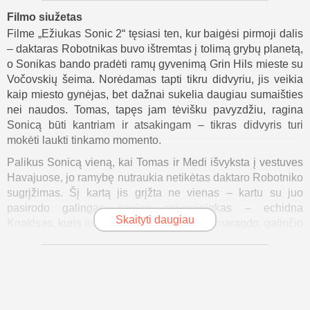
Filmo siužetas
Filme „Ežiukas Sonic 2“ tęsiasi ten, kur baigėsi pirmoji dalis
– daktaras Robotnikas buvo ištremtas į tolimą grybų planetą,
o Sonikas bando pradėti ramų gyvenimą Grin Hils mieste su
Vočovskių šeima. Norėdamas tapti tikru didvyriu, jis veikia
kaip miesto gynėjas, bet dažnai sukelia daugiau sumaišties
nei naudos. Tomas, tapęs jam tėvišku pavyzdžiu, ragina
Sonicą būti kantriam ir atsakingam – tikras didvyris turi
mokėti laukti tinkamo momento.
Palikus Sonicą vieną, kai Tomas ir Medi išvyksta į vestuves
Havajuose, jo ramybę nutraukia netikėtas daktaro Robotniko
sugrįžimas. Šį kartą jis grįžta ne vienas – kartu su juo
pasirodo galingas naujas sąjungininkas – echidna
Skaityti daugiau
Knaklsas, kuris ieško legendinio Meistrų Smaragdo, galinčio
suteikti neribotą galią. Robotnikas melu vilioja Knaklsą,
pažadėdamas jam padėti atkurti genties garbę, bet iš tikrųjų
siekia gauti Smaragdą sau.
Sonikui gresia pavojus, bet jį išgelbsti protingas dviejų
uodegų lapinas Tailsas, kuris jau seniai žavėjosi Soniko