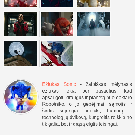
Ežiukas Sonic
- žaibiškas mėlynasis
ežiukas lekia per pasaulius, kad
apsaugotų draugus ir planetą nuo daktaro
Robotniko, o jo gebėjimai, sąmojis ir
širdis sujungia nuotykį, humorą ir
technologijų dvikovą, kur greitis reiškia ne
tik galią, bet ir drąsą elgtis teisingai.