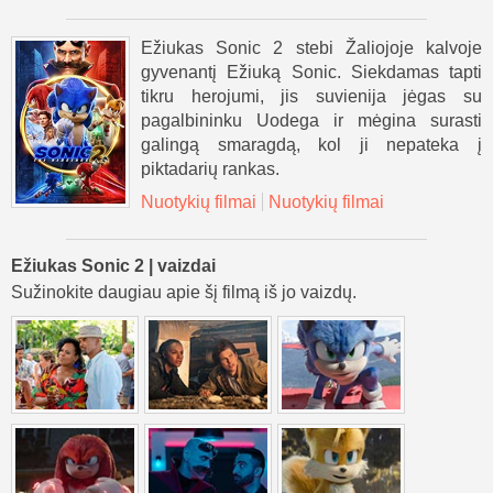
Ežiukas Sonic 2 stebi Žaliojoje kalvoje
gyvenantį Ežiuką Sonic. Siekdamas tapti
tikru herojumi, jis suvienija jėgas su
pagalbininku Uodega ir mėgina surasti
galingą smaragdą, kol ji nepateka į
piktadarių rankas.
Nuotykių filmai
Nuotykių filmai
Ežiukas Sonic 2 | vaizdai
Sužinokite daugiau apie šį filmą iš jo vaizdų.