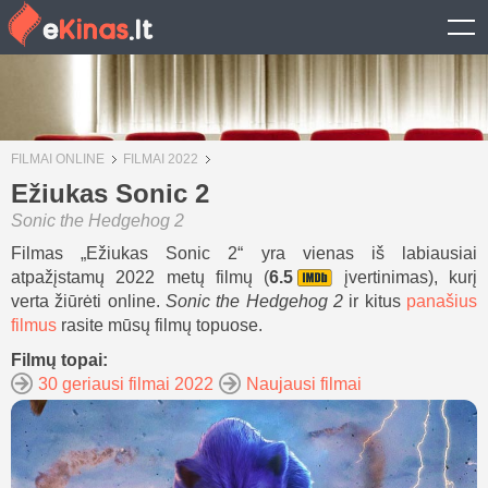
FILMAI ONLINE
FILMAI 2022
Ežiukas Sonic 2
Sonic the Hedgehog 2
Filmas „Ežiukas Sonic 2“ yra vienas iš labiausiai
atpažįstamų 2022 metų filmų (
6.5
įvertinimas), kurį
verta žiūrėti online.
Sonic the Hedgehog 2
ir kitus
panašius
filmus
rasite mūsų filmų topuose.
Filmų topai:
30 geriausi filmai 2022
Naujausi filmai