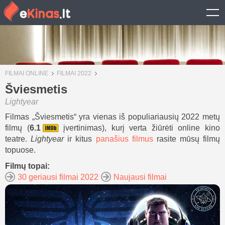
FILMAI ONLINE
FILMAI 2022
Šviesmetis
Lightyear
Filmas „Šviesmetis“ yra vienas iš populiariausių 2022 metų
filmų (
6.1
įvertinimas), kurį verta žiūrėti online kino
teatre.
Lightyear
ir kitus
panašius filmus
rasite mūsų filmų
topuose.
Filmų topai:
30 geriausi filmai 2022
Naujausi filmai