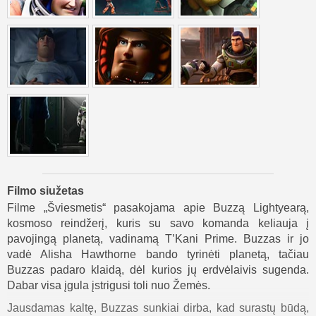
Filmo siužetas
Filme „Šviesmetis“ pasakojama apie Buzzą Lightyearą,
kosmoso reindžerį, kuris su savo komanda keliauja į
pavojingą planetą, vadinamą T’Kani Prime. Buzzas ir jo
vadė Alisha Hawthorne bando tyrinėti planetą, tačiau
Buzzas padaro klaidą, dėl kurios jų erdvėlaivis sugenda.
Dabar visa įgula įstrigusi toli nuo Žemės.
Jausdamas kaltę, Buzzas sunkiai dirba, kad surastų būdą,