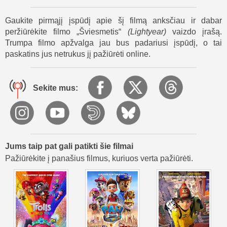
avariją. Tačiau Buzzas supranta, kad pakeitus praeitį, būtų
ištrinta viskas, ką jo draugai sukūrė.
Gaukite pirmąjį įspūdį apie šį filmą anksčiau ir dabar
Galiausiai Buzzas nusprendžia sunaikinti kurą, kad Zurgas
peržiūrėkite filmo „Šviesmetis“
(
Lightyear
)
vaizdo įrašą.
negalėtų pakeisti istorijos. Jis pripažįsta savo klaidą ir
Trumpa filmo apžvalga jau bus padariusi įspūdį, o tai
pamato, kad kolonija sukūrė gerą gyvenimą T'Kani Prime.
paskatins jus netrukus jį pažiūrėti online.
Filmas „Šviesmetis“ baigiasi Buzzo, Soxo ir jų naujos
komandos pasiruošimu kitai misijai, parodydamas, kad
Sekite mus:
komandinis darbas, drąsa ir mokymasis iš klaidų yra tai, kas
iš tikrųjų daro didvyrį.
Jums taip pat gali patikti šie filmai
Pažiūrėkite į panašius filmus, kuriuos verta pažiūrėti.