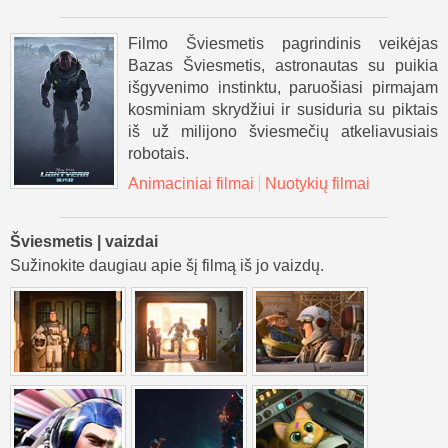
Filmo Šviesmetis pagrindinis veikėjas
Bazas Šviesmetis, astronautas su puikia
išgyvenimo instinktu, paruošiasi pirmajam
kosminiam skrydžiui ir susiduria su piktais
iš už milijono šviesmečių atkeliavusiais
robotais.
Animaciniai filmai
Nuotykių filmai
Šviesmetis | vaizdai
Sužinokite daugiau apie šį filmą iš jo vaizdų.