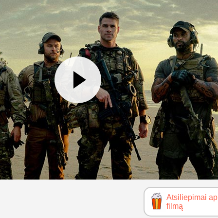
Atsiliepimai ap
filmą