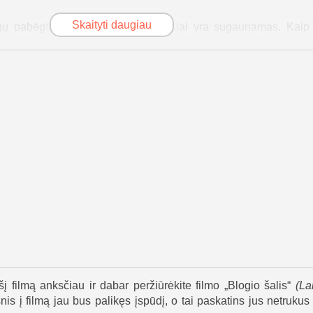
Skaityti daugiau
gų pabėgti nuo priešo, bet galiausiai yra sugaunamas. Kaip t
antas Johnas „Sugar“ Sweetas, vienas iš nedaugelio išgyvenus
s komandos draugas, Bishopas, vis dar yra teroristų rankose.
s, Kinney ir Sweetas nusprendžia grįžti ir užbaigti misiją.
amas tikslius oro smūgius, kad atitrauktų ir susilpnintų priešą.
tampa nuolat auga. Kinney ir Sweetas prasmukę pro priešo zona
siai kovoja su drono pagalba.
 daugiau nei tik karo filmas – jis rodo žmogiškąją kovos 
nčiųjų ir juos iš tolo vedančių žmonių drąsa. Su stipriom
mirkomis jis pasakoja galingą istoriją apie komandinį darbą, 
 misijai, skausmas ir prisiminimai išlieka, parodydami, kaip sti
s.
šį filmą anksčiau ir dabar peržiūrėkite filmo „Blogio šalis“
(
La
nis į filmą jau bus palikęs įspūdį, o tai paskatins jus netrukus j