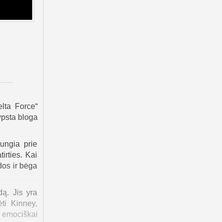
elta Force“
ypsta bloga
jungia prie
irties. Kai
dos ir bėga
ą. Jis yra
ti Kinney,
t emociškai