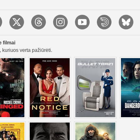
e filmai
 kuriuos verta pažiūrėti.