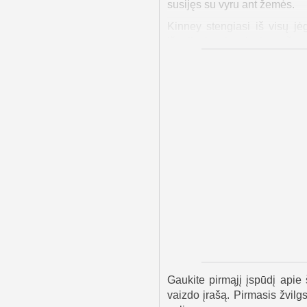
susijęs su vyru ant žemės.
Kinney stengiasi iš visų jė
išgelbsti vyriausiasis serž
narių. Jie sužino, kad kita
pastiprinimo ir ribotos įrango
Reaperis juos remia, paleisd
judesys yra rizikingas, o į
dar vieną sugavimą ir galiau
Filmas „Blogio šalis“ yra
pabrėžiama mūšio lauke esa
scenomis ir emocingomis aki
karo kainą. Net ir pasibaigus
paveikia visus dalyvaujančiu
Gaukite pirmąjį įspūdį apie 
vaizdo įrašą. Pirmasis žvilgs