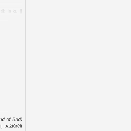
ik laiku jį
ių komandos
 Neturėdami
 Kiekvienas
s, išgyvena
pusę. Jame
is veiksmo
išlikimą ir
priai karas
nd of Bad
)
į pažiūrėti