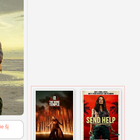
ie šį