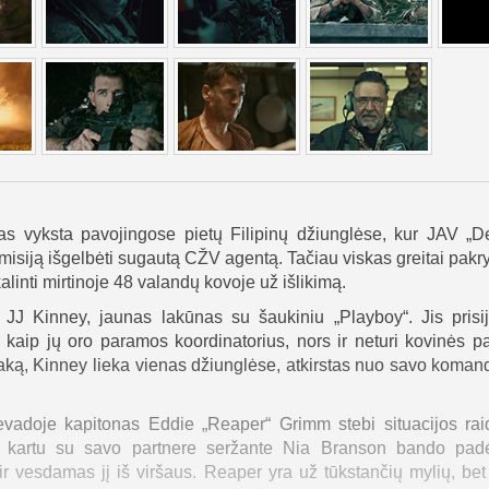
as vyksta pavojingose pietų Filipinų džiunglėse, kur JAV „D
isiją išgelbėti sugautą CŽV agentą. Tačiau viskas greitai pakr
kalinti mirtinoje 48 valandų kovoje už išlikimą.
s JJ Kinney, jaunas lakūnas su šaukiniu „Playboy“. Jis prisi
aip jų oro paramos koordinatorius, nors ir neturi kovinės pat
taką, Kinney lieka vienas džiunglėse, atkirstas nuo savo koman
vadoje kapitonas Eddie „Reaper“ Grimm stebi situacijos raid
is kartu su savo partnere seržante Nia Branson bando padė
 vesdamas jį iš viršaus. Reaper yra už tūkstančių mylių, be