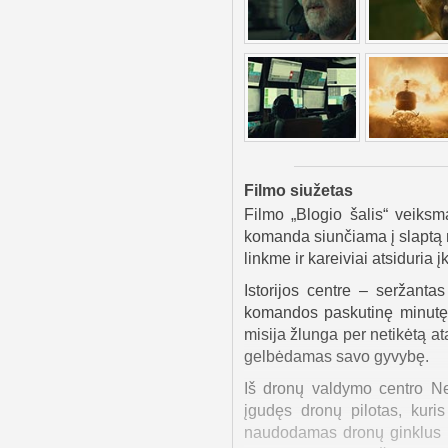
Filmo siužetas
Filmo „Blogio šalis“ veiksm
komanda siunčiama į slaptą m
linkme ir kareiviai atsiduria į
Istorijos centre – seržanta
komandos paskutinę minutę k
misija žlunga per netikėtą a
gelbėdamas savo gyvybę.
Iš dronų valdymo centro Ne
įgudęs dronų pilotas, kur
naudodamas dronų ginklus ir