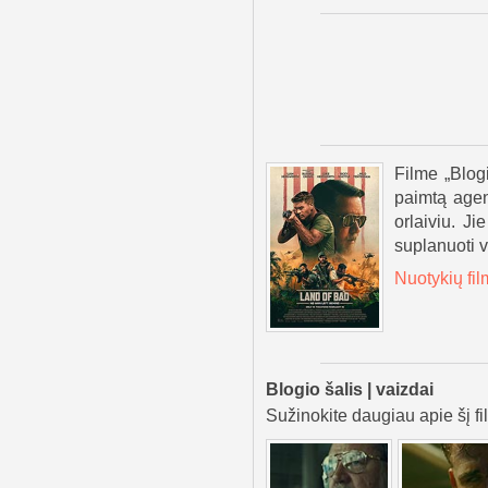
Filme „Blogi
paimtą agen
orlaiviu. Ji
suplanuoti 
Nuotykių fil
Blogio šalis | vaizdai
Sužinokite daugiau apie šį fi