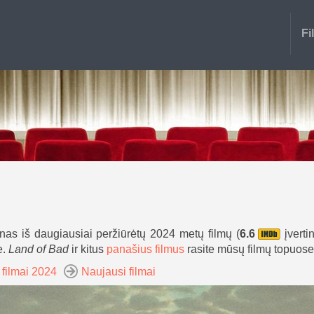
Fi
enas iš daugiausiai peržiūrėtų 2024 metų filmų (
6.6
įvertin
e.
Land of Bad
ir kitus
panašius filmus
rasite mūsų filmų topuose
 filmai 2024
Naujausi filmai