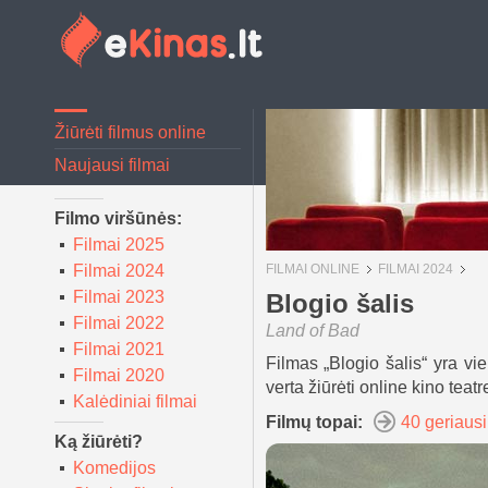
Žiūrėti filmus online
Naujausi filmai
Filmo viršūnės:
Filmai 2025
Filmai 2024
FILMAI ONLINE
FILMAI 2024
Filmai 2023
Blogio šalis
Filmai 2022
Land of Bad
Filmai 2021
Filmas „Blogio šalis“ yra vi
Filmai 2020
verta žiūrėti online kino teatr
Kalėdiniai filmai
Filmų topai:
40 geriausi
Ką žiūrėti?
Komedijos