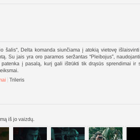
o šalis“, Delta komanda siunčiama į atokią vietovę išlaisvinti
tą. Su jais yra oro paramos seržantas “Pleibojus”, naudojanti
e patenka į pasalą, kurį gali ištrūkti tik drąsūs sprendimai ir s
veiksmai.
mai
Trileris
lmą iš jo vaizdų.