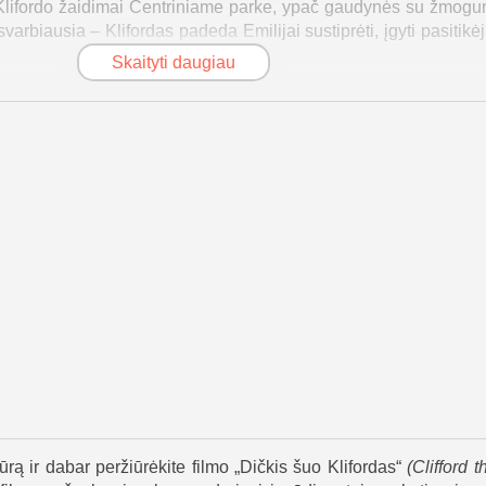
 Klifordo žaidimai Centriniame parke, ypač gaudynės su žmogu
svarbiausia – Klifordas padeda Emilijai sustiprėti, įgyti pasitikė
Skaityti daugiau
kelia problemų. Biotechnologijų įmonės „Lyfegro“ vadovas Za
s, ir nori jį pagrobti tyrimams. Pasitelkęs valdžią, jis inicijuo
lifordas priversti slapstytis, o kartu jiems padeda Ouvenas bei ka
kai bando rasti Bridvelą, kad sužinotų, kaip sumažinti Klifor
į išsiųsti į šunų prieglaudą Šanchajuje, kuri priklauso Ouveno tė
na Tirano nurodymu, ir jis atsiduria „Lyfegro“ rankose.
jimo operacija – draugai išlaisvina Klifordą ir pabėga per visą 
tano tilto parko, kur jis paaiškina, kad Klifordo dydis yra meilės
ti ypatingam. Emilija įkvepia minią kalba apie meilę, priėmimą 
 baigiasi tuo, kad Tiranas bando įrodyti, jog Klifordas priklauso 
 kad tikroji šuns šeimininkė – Emilija. Tiranas sugėdinamas, 
ma speciali būda tarp advokatų kontoros ir parduotuvėlės. Kei
 milžiniškas šuo ir toliau džiugina Niujorką savo žaismingumu be
ūrą ir dabar peržiūrėkite filmo „Dičkis šuo Klifordas“
(
Clifford 