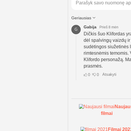
Naujau
filmai
Filmai 202