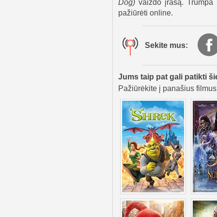
Dog
)
vaizdo įrašą. Trumpa f
pažiūrėti online.
Sekite mus:
Jums taip pat gali patikti ši
Pažiūrėkite į panašius filmus,