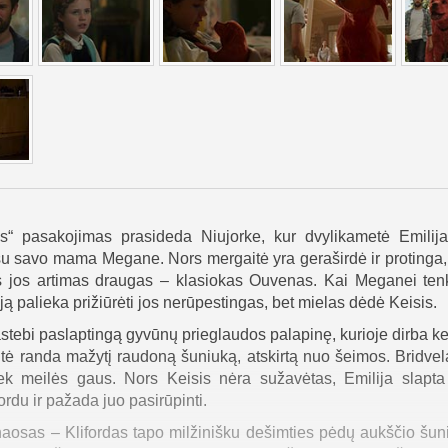
as“ pasakojimas prasideda Niujorke, kur dvylikametė Emilija
u savo mama Megane. Nors mergaitė yra geraširdė ir protinga,
lis jos artimas draugas – klasiokas Ouvenas. Kai Meganei tenk
ą palieka prižiūrėti jos nerūpestingas, bet mielas dėdė Keisis.
stebi paslaptingą gyvūnų prieglaudos palapinę, kurioje dirba ke
itė randa mažytį raudoną šuniuką, atskirtą nuo šeimos. Bridve
ek meilės gaus. Nors Keisis nėra sužavėtas, Emilija slapta
rdu ir pažada juo pasirūpinti.
haosas – Klifordas tapo milžinišku dešimties pėdų aukščio šuni