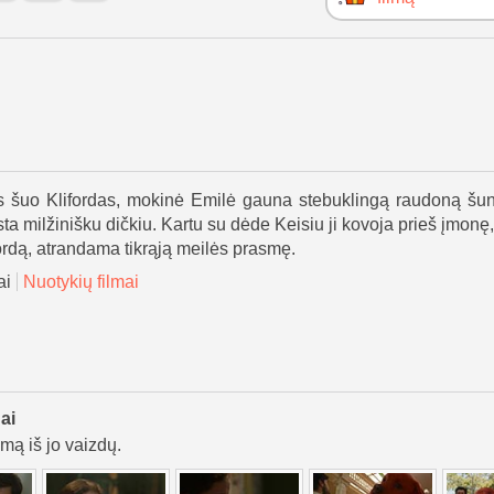
s šuo Klifordas, mokinė Emilė gauna stebuklingą raudoną šun
sta milžinišku dičkiu. Kartu su dėde Keisiu ji kovoja prieš įmonę,
ordą, atrandama tikrąją meilės prasmę.
ai
Nuotykių filmai
ai
lmą iš jo vaizdų.