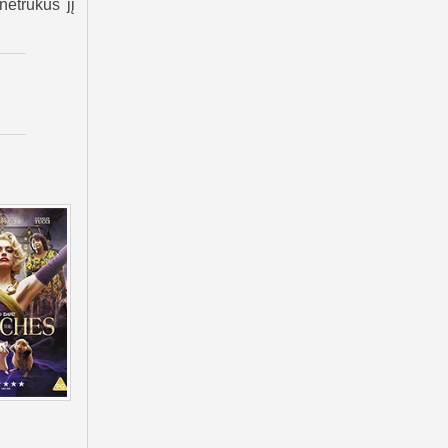
netrukus jį