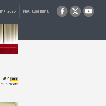
lmai 2025
Naujausi filmai
ų (
5.9
ilmus
rasite