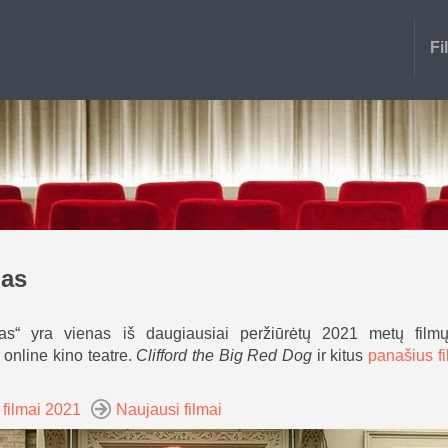
Fi
das
das“ yra vienas iš daugiausiai peržiūrėtų 2021 metų film
i online kino teatre.
Clifford the Big Red Dog
ir kitus
panašius f
 filmai 2021
Naujausi filmai