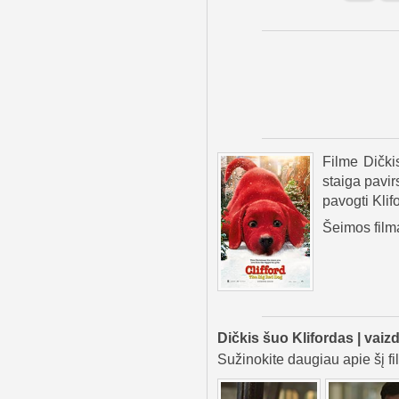
Filme Dički
staiga pavir
pavogti Klif
Šeimos film
Dičkis šuo Klifordas | vaizd
Sužinokite daugiau apie šį fi