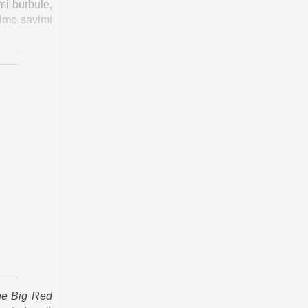
mi burbule,
jimo savimi
kas Tiranas
ja Klifordo
imynai.
dą. Kai tai
čiui. Deja,
miestą. Jie
 atspindys,
ir skirtumų
jam, tačiau
o Klifordas
sis pradeda
i meile.
the Big Red