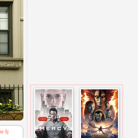
ie šį