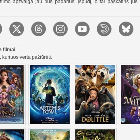
ilmo apžvalga jau bus padariusi įspūdį, o tai paskatins jus 
e filmai
 kuriuos verta pažiūrėti.