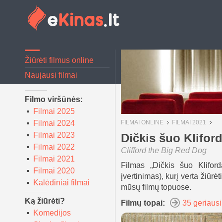
Žiūrėti filmus online
Naujausi filmai
Filmo viršūnės:
Filmai 2025
Filmai 2024
FILMAI ONLINE
FILMAI 2021
Filmai 2023
Dičkis šuo Klifor
Filmai 2022
Clifford the Big Red Dog
Filmai 2021
Filmas „Dičkis šuo Klifor
Filmai 2020
įvertinimas), kurį verta žiūrėt
Kalėdiniai filmai
mūsų filmų topuose.
Ką žiūrėti?
Filmų topai:
35 geriausi
Komedijos