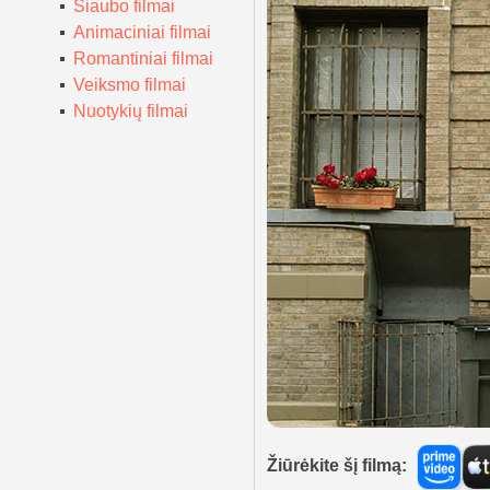
Siaubo filmai
Animaciniai filmai
Romantiniai filmai
Veiksmo filmai
Nuotykių filmai
Žiūrėkite šį filmą: