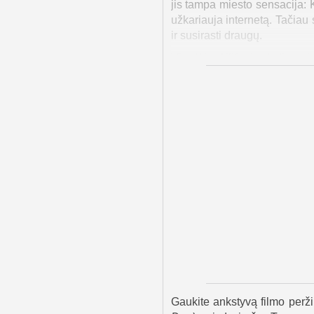
jis tampa miesto sensacija:
užkariauja internetą. Tačiau 
ir susirasti draugų.
Vis dėlto Klifordo dydis su
teigia, kad šuo yra jo kūriny
paiešką. Emilija, Keisis ir K
Emilija ir Keisis desperatiš
nepavyksta, jie nusprendžia j
prieš išvykimą Klifordą sugau
Tuomet prasideda drąsi gelbė
susitinka Bridvelą prie Manha
o būti kitokiam – reiškia bū
vertę.
Filmas „Dičkis šuo Klifordas“
magiška mikroschema parodo,
lieka su šeima. Jam pastato
kurti knygas apie Klifordą, o
Gaukite ankstyvą filmo perži