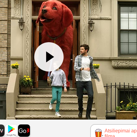
Atsiliepimai ap
filmą