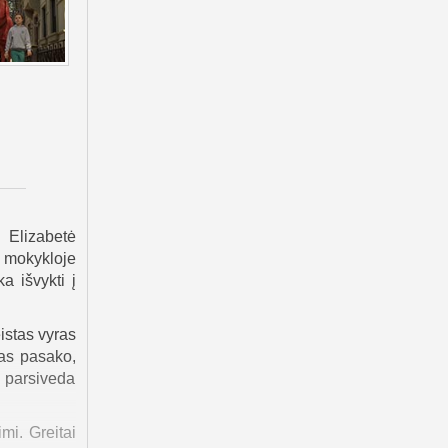
 Elizabetė
 mokykloje
a išvykti į
istas vyras
las pasako,
 parsiveda
mi. Greitai