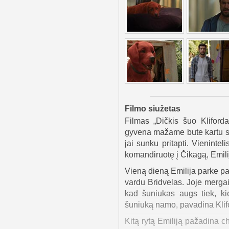
Filmo siužetas
Filmas „Dičkis šuo Kliford
gyvena mažame bute kartu s
jai sunku pritapti. Vieninte
komandiruotę į Čikagą, Emilij
Vieną dieną Emilija parke pa
vardu Bridvelas. Joje merga
kad šuniukas augs tiek, ki
šuniuką namo, pavadina Klifo
Kitą rytą Emiliją pažadina c