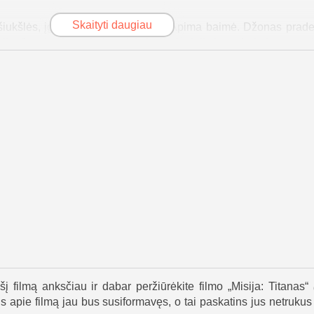
Skaityti daugiau
iukšlės, įgula ginčijasi, ką daryti. Apima baimė. Džonas prad
ją. Jo mintys pradeda suktis į spiralę, ir jis ima abejoti, ar pavo
 Jis nebepasitiki Nešu ar Franksu ir įtaria slaptą darbotvarkę.
eda blėsti. Jis mato kovas, kurios galbūt ir neįvyko, ir laiv
akyse. Tada Zojos balsas jam pateikia šokiruojančią žinią: jis i
igęs bandymų laboratorijoje Žemėje, palaidotas žemės drebėjimo
bėgtų.
u pasirinkimu. Ar pasitikėti Zojos balsu, ar misija, kuriai j
is atidaro oro šliuzą, tikėdamasis laisvės. Tačiau tiesa jį smark
se. Vakuumas jį akimirksniu nužudo. Paskutinėmis akimirko
gerai. Vienatvė ir gilus Zojos ilgesys jį apakino.
iasi tuo, kad „Odisėja“ plūduriuoja tyloje. Misija, skirta išgelbė
nimu, koks trapus yra žmogaus protas – ypač kai jis palieka
šį filmą anksčiau ir dabar peržiūrėkite filmo „Misija: Titanas“
s apie filmą jau bus susiformavęs, o tai paskatins jus netrukus j