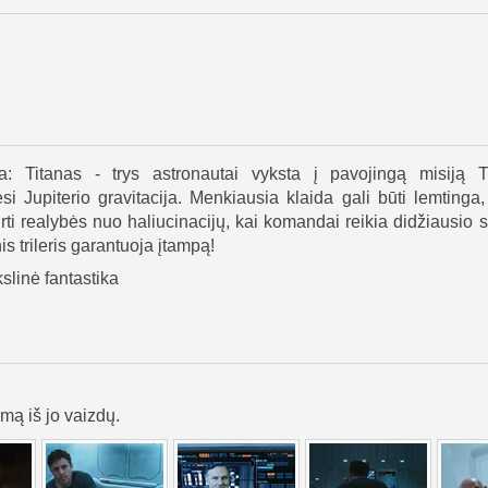
a: Titanas - trys astronautai vyksta į pavojingą misiją Ti
i Jupiterio gravitacija. Menkiausia klaida gali būti lemting
ti realybės nuo haliucinacijų, kai komandai reikia didžiausio s
is trileris garantuoja įtampą!
slinė fantastika
lmą iš jo vaizdų.