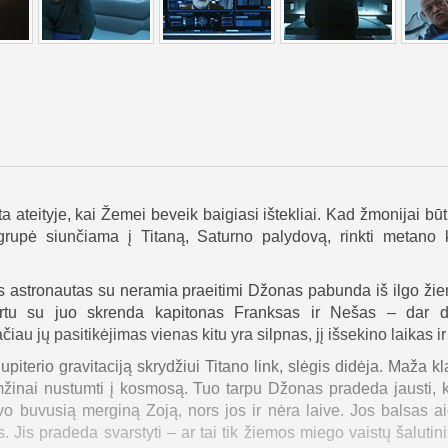
ta ateityje, kai Žemei beveik baigiasi ištekliai. Kad žmonijai būt
grupė siunčiama į Titaną, Saturno palydovą, rinkti metano 
ręs astronautas su neramia praeitimi Džonas pabunda iš ilgo ž
artu su juo skrenda kapitonas Franksas ir Nešas – dar 
ačiau jų pasitikėjimas vienas kitu yra silpnas, jį išsekino laikas ir
piterio gravitaciją skrydžiui Titano link, slėgis didėja. Maža k
mžinai nustumti į kosmosą. Tuo tarpu Džonas pradeda jausti,
avo buvusią merginą Zoją, nors jos ir nėra laive. Jos balsas aid
. Jis pradeda svarstyti – ar tai tik žiemos miego vaistų šalutini