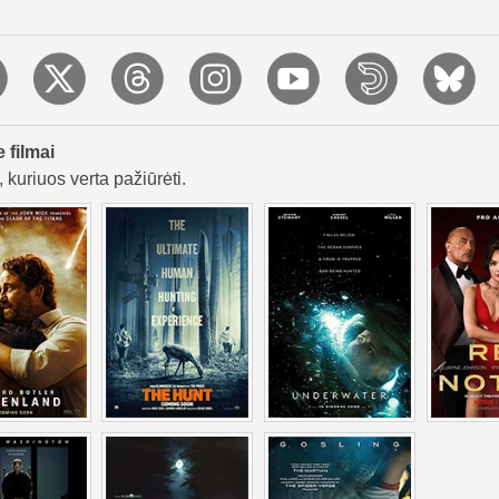
e filmai
 kuriuos verta pažiūrėti.