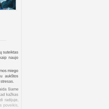
ų suteiktas
kaip naujo
iemos miego
du aukštos
 stresas.
laida šiame
 kad kažkas
i radijuje,
s poveikis,