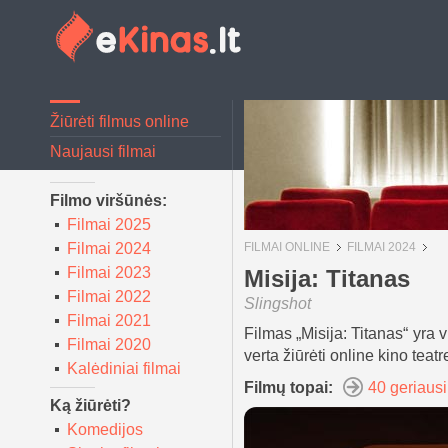
Žiūrėti filmus online
Naujausi filmai
Filmo viršūnės:
Filmai 2025
Filmai 2024
FILMAI ONLINE
FILMAI 2024
Filmai 2023
Misija: Titanas
Filmai 2022
Slingshot
Filmai 2021
Filmas „Misija: Titanas“ yra 
Filmai 2020
verta žiūrėti online kino teatr
Kalėdiniai filmai
Filmų topai:
40 geriausi
Ką žiūrėti?
Komedijos