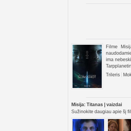
Filme Misij
naudodamies
ima nebeskir
Tarpplanetin
Trileris
Mok
Misija: Titanas | vaizdai
Sužinokite daugiau apie šį fi