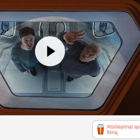
Atsiliepimai ap
filmą