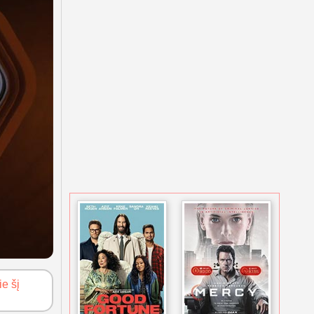
ie šį