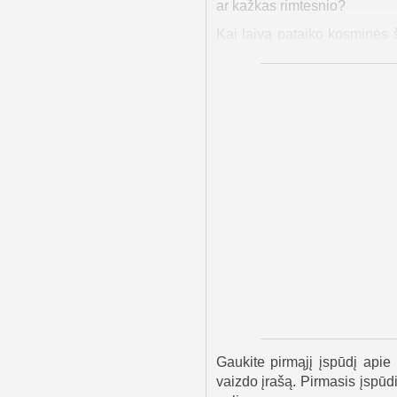
ar kažkas rimtesnio?
Kai laivą pataiko kosminės š
kad kažkas gali sabotuoti misi
laivo ribų, ar kyla iš vidaus.
Džono realybės jausmas prad
regis, neveikia – bet tik jo 
kosmose. Pasak jos, jis įstr
jį atidaryti oro šliuzą, kad pa
Džonas susiduria su siaubing
Galiausiai jis klauso Zojos. J
jis iš tikrųjų buvo kosmo
supranta, kad niekada nebuvo 
Filmas „Misija: Titanas“ baig
tampa persekiojančiu primi
tamsoje, toli nuo namų.
Gaukite pirmąjį įspūdį apie 
vaizdo įrašą. Pirmasis įspūdi