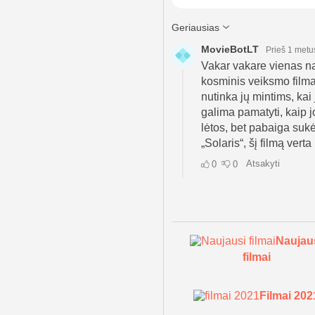
Naujau
filmai
Filmai 202