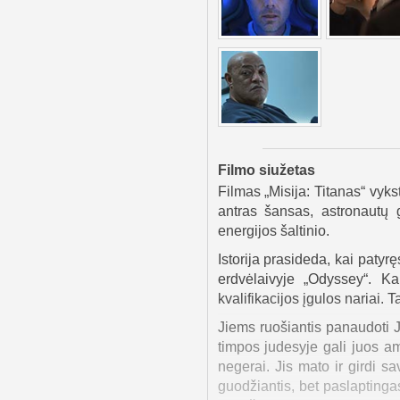
Filmo siužetas
Filmas „Misija: Titanas“ vyks
antras šansas, astronautų 
energijos šaltinio.
Istorija prasideda, kai paty
erdvėlaivyje „Odyssey“. K
kvalifikacijos įgulos nariai. T
Jiems ruošiantis panaudoti Ju
timpos judesyje gali juos a
negerai. Jis mato ir girdi s
guodžiantis, bet paslaptingas