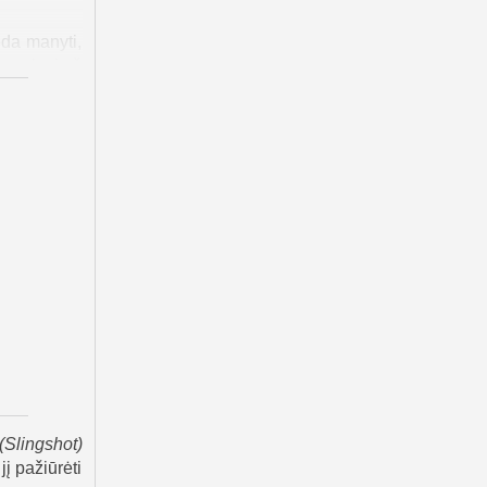
eda manyti,
jus slypi už
o sistemos,
š viso nėra
. Ji ragina
is ruošėsi?
iai smogia –
mis Džonas
ti žmoniją,
mas vienas
(
Slingshot
)
į pažiūrėti