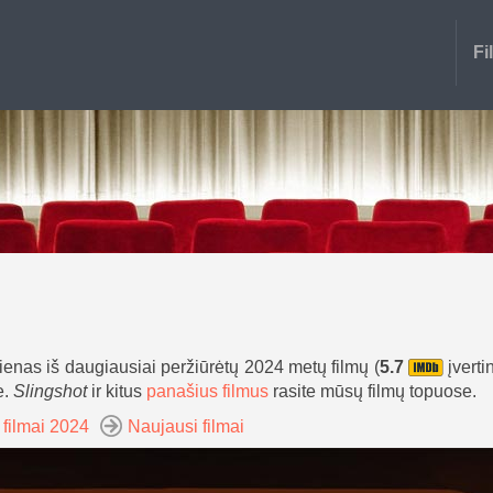
Fi
vienas iš daugiausiai peržiūrėtų 2024 metų filmų (
5.7
įverti
e.
Slingshot
ir kitus
panašius filmus
rasite mūsų filmų topuose.
 filmai 2024
Naujausi filmai