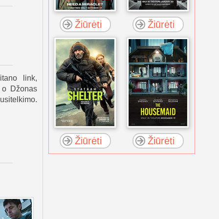
Žiūrėti
Žiūrėti
tano link,
a, o Džonas
usitelkimo.
Žiūrėti
Žiūrėti