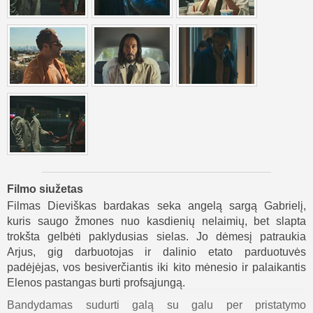
Filmo siužetas
Filmas Dieviškas bardakas seka angelą sargą Gabrielį,
kuris saugo žmones nuo kasdienių nelaimių, bet slapta
trokšta gelbėti paklydusias sielas. Jo dėmesį patraukia
Arjus, gig darbuotojas ir dalinio etato parduotuvės
padėjėjas, vos besiverčiantis iki kito mėnesio ir palaikantis
Elenos pastangas burti profsąjungą.
Bandydamas sudurti galą su galu per pristatymo