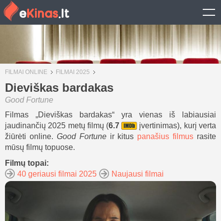
FILMAI ONLINE
FILMAI 2025
Dieviškas bardakas
Good Fortune
Filmas „Dieviškas bardakas“ yra vienas iš labiausiai
jaudinančių 2025 metų filmų (
6.7
įvertinimas), kurį verta
žiūrėti online.
Good Fortune
ir kitus
panašius filmus
rasite
mūsų filmų topuose.
Filmų topai:
40 geriausi filmai 2025
Naujausi filmai