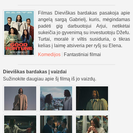
Filmas Dieviškas bardakas pasakoja apie
angelą sargą Gabrielį, kuris, mėgindamas
padėti gig darbuotojui Arjui, netikėtai
sukeičia jo gyvenimą su investuotoju Džefu.
Turtai, moralė ir viltis susiduria, o tikras
kelias į laimę atsiveria per ryšį su Elena.
Komedijos
Fantastiniai filmai
Dieviškas bardakas | vaizdai
Sužinokite daugiau apie šį filmą iš jo vaizdų.