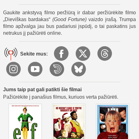
atsakomybę.
Žmogiškoji Gabrielio kelionė pagilina jo atjautą ir vilties
Gaukite ankstyvą filmo peržiūrą ir dabar peržiūrėkite filmo
supratimą. Draugystė su Arjumi, Elenos principai ir Džefo
„Dieviškas bardakas“
(
Good Fortune
)
vaizdo įrašą. Trumpa
pokyčiai verčia visus permąstyti sėkmę. Arjui tenka
filmo apžvalga jau bus padariusi įspūdį, o tai paskatins jus
apsispręsti grįžti į ankstesnį, bet tikresnį gyvenimą ir rinktis
netrukus jį pažiūrėti online.
bendrystę vietoje tuščios gausos. Dieviškas bardakas
baigiasi naujomis galimybėmis ir pamokomis apie
pasirinkimą, sąžinę bei viltį, parodančiomis, kad tikrasis
Sekite mus:
virsmas įvyksta širdyje, net kai aplinkui tvyro Dieviškas
bardakas.
Jums taip pat gali patikti šie filmai
Pažiūrėkite į panašius filmus, kuriuos verta pažiūrėti.