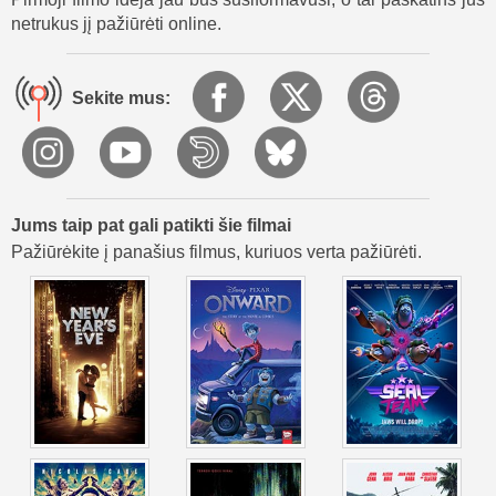
šeima turi išlikti kartu arba rizikuoti iširti.
netrukus jį pažiūrėti online.
Filmas „Laisvo elgesio šeimynėlė“ – tai niūri, juokinga ir
jaudinanti istorija apie pritapimą, susidorojimą su
Sekite mus:
paslaptimis ir mokymąsi priimti save. Jis parodo, kaip sunku
gyventi normalų gyvenimą, kai jautiesi kitoks, ir kaip meilė
bei tiesa gali išlaikyti šeimą kartu – net kai jie yra vampyrai.
Jums taip pat gali patikti šie filmai
Pažiūrėkite į panašius filmus, kuriuos verta pažiūrėti.