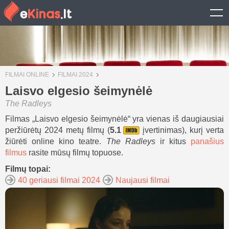
FILMAI ONLINE
FILMAI 2024
Laisvo elgesio šeimynėlė
The Radleys
Filmas „Laisvo elgesio šeimynėlė“ yra vienas iš daugiausiai
peržiūrėtų 2024 metų filmų (
5.1
įvertinimas), kurį verta
žiūrėti online kino teatre.
The Radleys
ir kitus
panašius
filmus
rasite mūsų filmų topuose.
Filmų topai:
40 geriausi filmai 2024
Naujausi filmai