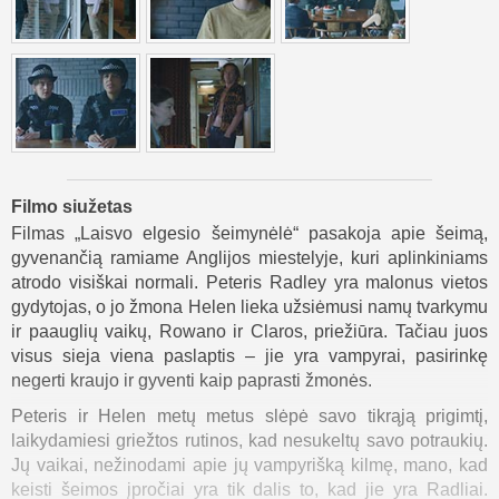
Filmo siužetas
Filmas „Laisvo elgesio šeimynėlė“ pasakoja apie šeimą,
gyvenančią ramiame Anglijos miestelyje, kuri aplinkiniams
atrodo visiškai normali. Peteris Radley yra malonus vietos
gydytojas, o jo žmona Helen lieka užsiėmusi namų tvarkymu
ir paauglių vaikų, Rowano ir Claros, priežiūra. Tačiau juos
visus sieja viena paslaptis – jie yra vampyrai, pasirinkę
negerti kraujo ir gyventi kaip paprasti žmonės.
Peteris ir Helen metų metus slėpė savo tikrąją prigimtį,
laikydamiesi griežtos rutinos, kad nesukeltų savo potraukių.
Jų vaikai, nežinodami apie jų vampyrišką kilmę, mano, kad
keisti šeimos įpročiai yra tik dalis to, kad jie yra Radliai.