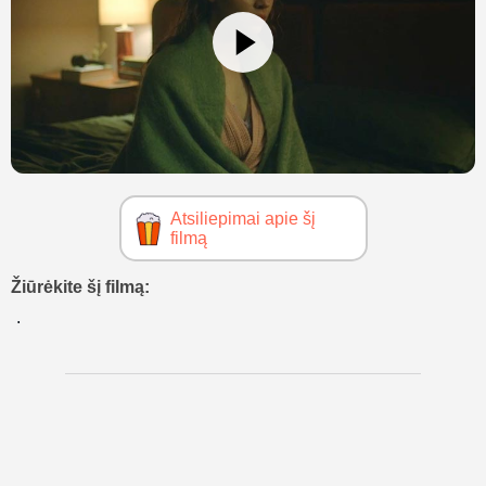
Atsiliepimai apie šį
filmą
Žiūrėkite šį filmą: