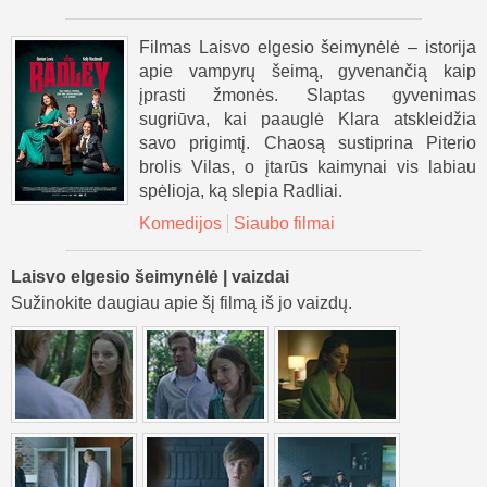
Filmas Laisvo elgesio šeimynėlė – istorija
apie vampyrų šeimą, gyvenančią kaip
įprasti žmonės. Slaptas gyvenimas
sugriūva, kai paauglė Klara atskleidžia
savo prigimtį. Chaosą sustiprina Piterio
brolis Vilas, o įtarūs kaimynai vis labiau
spėlioja, ką slepia Radliai.
Komedijos
Siaubo filmai
Laisvo elgesio šeimynėlė | vaizdai
Sužinokite daugiau apie šį filmą iš jo vaizdų.