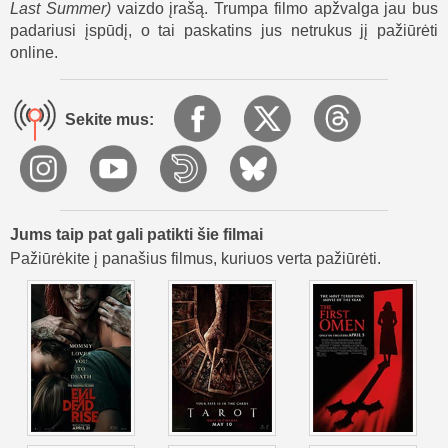
Last Summer
)
vaizdo įrašą. Trumpa filmo apžvalga jau bus
buvęs vyras ir Styvės viršininkas – toliau vykdo kruviną
padariusi įspūdį, o tai paskatins jus netrukus jį pažiūrėti
kerštą prieš draugus ir jų šeimas. Pirmasis žūva Mikis, po to
online.
Tedis ir Grantas Spenseris, baimė auga. Lemiama akistata
įvyksta Tedžio jachtoje, kur paaiškėja Styvės ir Rėjaus
sąmokslas. Danika sužeidžiama ir išmetama už borto, tačiau
Sekite mus:
išgyvena, o Ava nušauna Rėjų. Filmos „Žinau, ką padarei
aną vasarą“ pabaigoje lieka užuomina, kad Styvė vis dar
gyva, nes Džiulė gauna naują grasinantį laišką – košmaras
nesibaigė.
Jums taip pat gali patikti šie filmai
Pažiūrėkite į panašius filmus, kuriuos verta pažiūrėti.