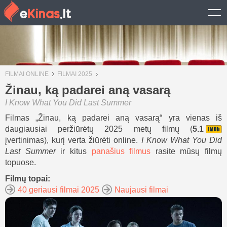
FILMAI ONLINE
FILMAI 2025
Žinau, ką padarei aną vasarą
I Know What You Did Last Summer
Filmas „Žinau, ką padarei aną vasarą“ yra vienas iš
daugiausiai peržiūrėtų 2025 metų filmų (
5.1
įvertinimas), kurį verta žiūrėti online.
I Know What You Did
Last Summer
ir kitus
panašius filmus
rasite mūsų filmų
topuose.
Filmų topai:
40 geriausi filmai 2025
Naujausi filmai