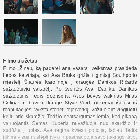
Filmo siužetas
Filmo „Žinau, ką padarei aną vasarą“ veiksmas prasideda
liepos ketvirtąją, kai Ava Bruks grįžta į gimtąjį Southporto
miestelį Šiaurės Karolinoje į draugės Danikos Ričards
sužadėtuvių vakarėlį. Po šventės Ava, Danika, Danikos
sužadėtinis Tedis Spenseris, Avos buvęs vaikinas Milas
Grifinas ir buvusi draugė Styvė Vord, neseniai išėjusi iš
reabilitacijos, vyksta stebėti fejerverkų. Važiuojant vingiuotu
keliu prie skardžio, Tedžio neatsargumas lemia, kad pikapą
vairuojantis Semas Kuperis nuvažiuoja nuo skardžio ir
sudūžta į uolas. Ava ragina kviesti policiją, tačiau Tedis
įtikina visus nuslėpti įvykį ir pasinaudoja savo įtakingo tėvo,