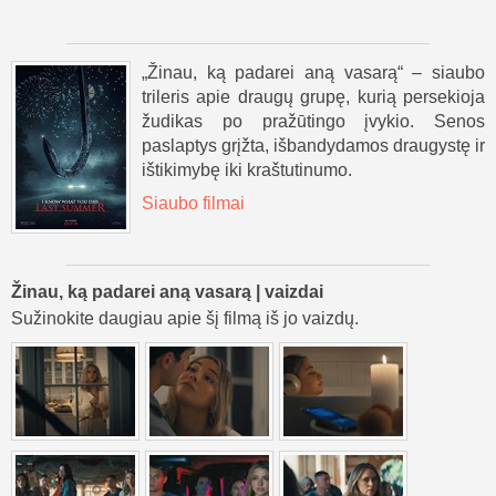
„Žinau, ką padarei aną vasarą“ – siaubo
trileris apie draugų grupę, kurią persekioja
žudikas po pražūtingo įvykio. Senos
paslaptys grįžta, išbandydamos draugystę ir
ištikimybę iki kraštutinumo.
Siaubo filmai
Žinau, ką padarei aną vasarą | vaizdai
Sužinokite daugiau apie šį filmą iš jo vaizdų.