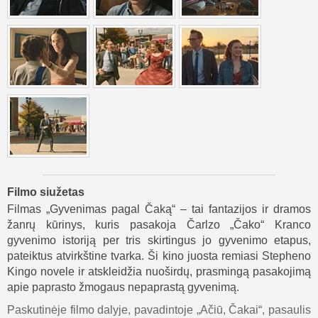
Filmo siužetas
Filmas „Gyvenimas pagal Čaką“ – tai fantazijos ir dramos
žanrų kūrinys, kuris pasakoja Čarlzo „Čako“ Kranco
gyvenimo istoriją per tris skirtingus jo gyvenimo etapus,
pateiktus atvirkštine tvarka. Ši kino juosta remiasi Stepheno
Kingo novele ir atskleidžia nuoširdų, prasmingą pasakojimą
apie paprasto žmogaus nepaprastą gyvenimą.
Paskutinėje filmo dalyje, pavadintoje „Ačiū, Čakai“, pasaulis