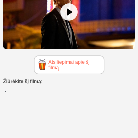
Atsiliepimai apie šį
filmą
Žiūrėkite šį filmą: