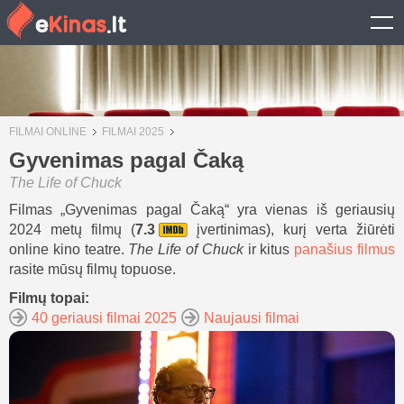
FILMAI ONLINE
FILMAI 2025
Gyvenimas pagal Čaką
The Life of Chuck
Filmas „Gyvenimas pagal Čaką“ yra vienas iš geriausių
2024 metų filmų (
7.3
įvertinimas), kurį verta žiūrėti
online kino teatre.
The Life of Chuck
ir kitus
panašius filmus
rasite mūsų filmų topuose.
Filmų topai:
40 geriausi filmai 2025
Naujausi filmai