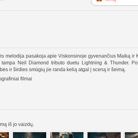
ės melodija pasakoja apie Viskonsinoje gyvenančius Maiką ir K
ių tampa Neil Diamond tributo duetu Lightning & Thunder. Po
ės ir širdies smūgių jie randa kelią atgal į sceną ir šeimą.
grafiniai filmai
lmą iš jo vaizdų.