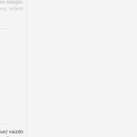
ies smūgio.
vą ieškoti
 namus. Tuo
ai, kuri jau
su Maiku ir
imo.
kio Ritz tą
o, kad Neil
iką ištinka
a. Po kurio
 ir Filmas
lue
)
vaizdo