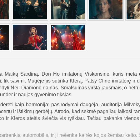
a Maiką Sardiną, Don Ho imitatorių Viskonsine, kuris meta 
, tik savimi. Mugėje jis sutinka Klerą, Patsy Cline imitatorę ir d
ndyti Neil Diamond dainas. Smalsumas virsta jausmais, o netr
under ir naujas gyvenimo tikslas.
derėti kaip harmonija: pasirodymai daugėja, auditorija Milvok
ertų ir ištikimų gerbėjų. Atrodo, kad sėkmė pagaliau laikosi ran
 ir Kleros ateitis šviečia vis ryškiau. Tačiau pakanka vienos
partrenkia automobilis, ir ji netenka kairės kojos žemiau kelio