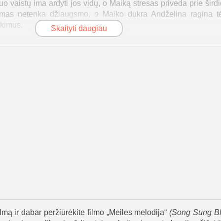
uo vaistų ima ardyti jos vidų, o Maiką stresas priveda prie šird
vimas netenka džiaugsmo, o Maiko dukra Andželina ragina tė
nkimus.
Skaityti daugiau
mą Klerą gydyti ligoninėje, o Maikas ieško darbo, kad išlaikytų
isipažįsta esanti nėščia ir norinti kūdikį atiduoti įvaikinti por
lerai pamažu sveikstant, ji grįžta namo per Kalėdas, susitaiko 
Thunder atgal į sceną, kartu palaikydama Reičelę iki pat įvaikin
ir gauna kvietimą tapti pagrindiniais vakaro atlikėjais Milvo
parduotas koncertas laukia paties Neil Diamond. Vėliau jie sužin
i, ir tai atrodo kaip svajonės viršūnė. Tačiau prieš pasirodymą Ma
is dėlto koncertas tampa triumfu, o Maikas tą pačią naktį miršt
ėlės, skamba įrašas, kuriame Maikas dainuoja Song Sung Blue,
iai kartų atsparumo, meilės ir šeimos ryšių aidą.
lmą ir dabar peržiūrėkite filmo „Meilės melodija“
(
Song Sung B