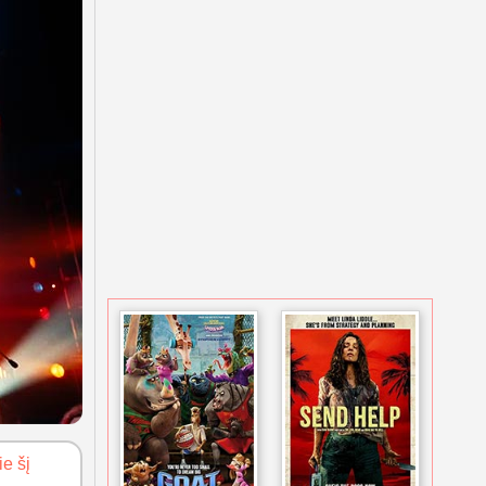
ie šį