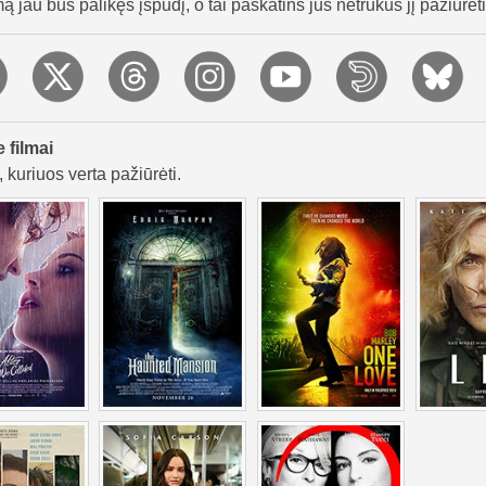
mą jau bus palikęs įspūdį, o tai paskatins jus netrukus jį pažiūrėti
e filmai
 kuriuos verta pažiūrėti.