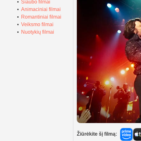
Siaubo filmai
Animaciniai filmai
Romantiniai filmai
Veiksmo filmai
Nuotykių filmai
Žiūrėkite šį filmą: