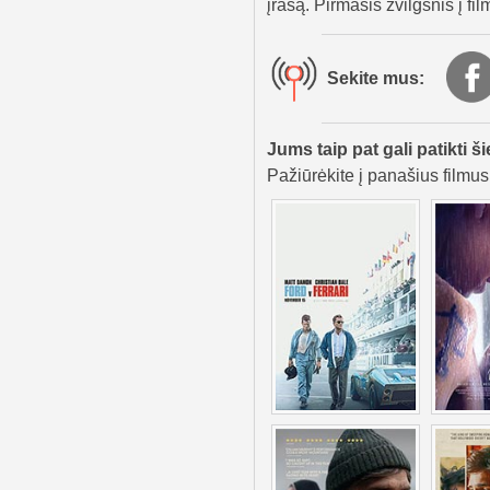
įrašą. Pirmasis žvilgsnis į fil
Sekite mus:
Jums taip pat gali patikti ši
Pažiūrėkite į panašius filmus,