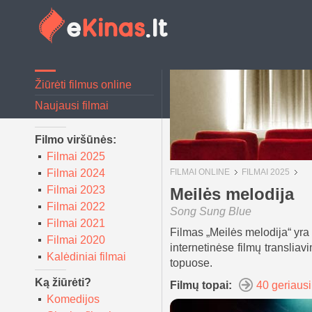
Žiūrėti filmus online
Naujausi filmai
Filmo viršūnės:
Filmai 2025
Filmai 2024
FILMAI ONLINE
FILMAI 2025
Filmai 2023
Meilės melodija
Filmai 2022
Song Sung Blue
Filmai 2021
Filmas „Meilės melodija“ yra 
Filmai 2020
internetinėse filmų translia
Kalėdiniai filmai
topuose.
Ką žiūrėti?
Filmų topai:
40 geriausi
Komedijos