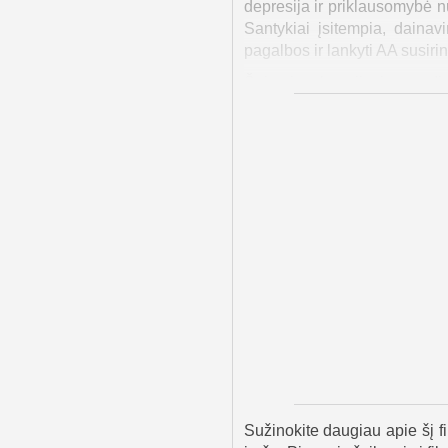
depresija ir priklausomybė n
Santykiai įsitempia, daina
pagalbos ir lankyti AA susiri
Šeimai tenka priimti sprendi
metu Kleros podukra Reičelė pr
seniai svajoja apie vaiką. K
ryžtingai stumia Lightning & 
Duetas atgauna populiarumą 
pačią naktį, kai netoliese iš
Diamond nori su jais susitikt
dar vienas širdies smūgis, v
laiko sode vėl sodinamos g
Meilės melodija palieka šveln
Sužinokite daugiau apie šį fi