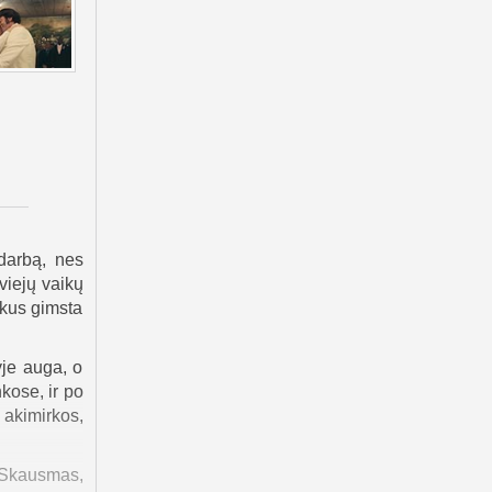
darbą, nes
viejų vaikų
ukus gimsta
yje auga, o
kose, ir po
 akimirkos,
. Skausmas,