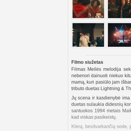
Filmo siužetas
Filmas Meilės melodija sek
nebenori dainuoti niekuo kitu
mamą, kuri pasiūlo jam išba
tributo duetas Lightning & Th
Jų scena ir kasdienybė ima 
duetas sulaukia didesnių konc
santuokos 1994 metais Maiko
kad viskas pasikeistų.
Klerą, besitvarkančią sode, 