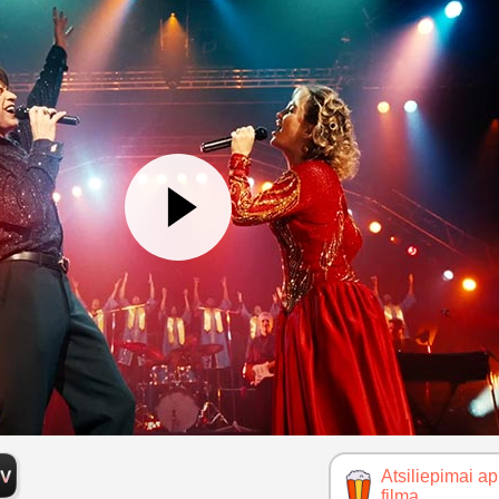
Atsiliepimai ap
filmą