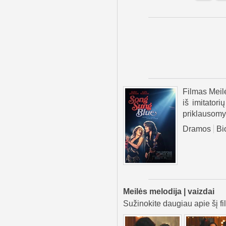
Filmas Meil
iš imitator
priklausomyb
Dramos
Bio
Meilės melodija | vaizdai
Sužinokite daugiau apie šį fi