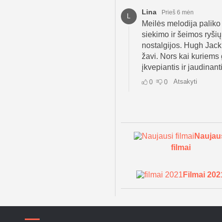
Naujau
filmai
Filmai 202