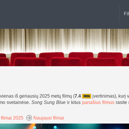
Fi
vienas iš geriausių 2025 metų filmų (
7.4
įvertinimas), kurį v
vimo svetainėse.
Song Sung Blue
ir kitus
panašius filmus
rasite
 filmai 2025
Naujausi filmai