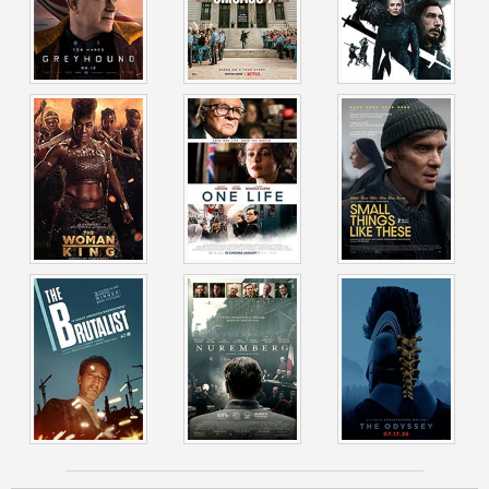
buvusiam generaliniam prokurorui Remziui Klarkui liudyti,
kad smurtą išprovokavo policija, tampa aišku, jog tai ne
objektyvus procesas, o politinis susidorojimas.
Artėjant pabaigai, Heidenas kovoja su kaltės jausmu, kad jo
žodžiai galėjo būti iškraipyti. Vietoje malonės prašymo, jis
teismo salėje garsiai perskaito 4 752 nuo teismo pradžios
žuvusių Amerikos karių vardus – tai sukrečiantis tylus
protestas, kuris paliečia net griežčiausius priešininkus.
Filma „Čikagos septynetuko teismas“ atskleidžia kovos už
teisingumą esmę, pilietinio nepaklusnumo svarbą ir drąsą
kalbėti tiesą. Tai galingas priminimas apie laikus, kai
protestas virto simboliu, įkvėpusiu kartas kovoti už pokyčius.