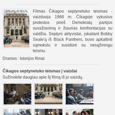
Filmas Čikagos septynetuko teismas -
vaizduoja 1968 m. Čikagoje vykusius
protestus prieš Demokratų partijos
suvažiavimą ir žiaurias konfrontacijas su
valdžia. Septyni aktyvistai, įskaitant Bobby
Seale'ą iš Black Panthers, buvo apkaltinti
sąmokslu ir susidūrė su nesąžiningu
teismu.
Dramos
Istorijos filmai
Čikagos septynetuko teismas | vaizdai
Sužinokite daugiau apie šį filmą iš jo vaizdų.