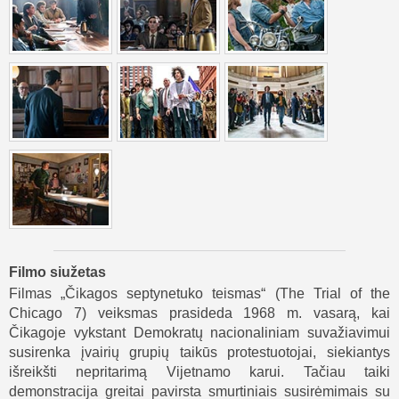
Filmo siužetas
Filmas „Čikagos septynetuko teismas“ (The Trial of the
Chicago 7) veiksmas prasideda 1968 m. vasarą, kai
Čikagoje vykstant Demokratų nacionaliniam suvažiavimui
susirenka įvairių grupių taikūs protestuotojai, siekiantys
išreikšti nepritarimą Vijetnamo karui. Tačiau taiki
demonstracija greitai pavirsta smurtiniais susirėmimais su