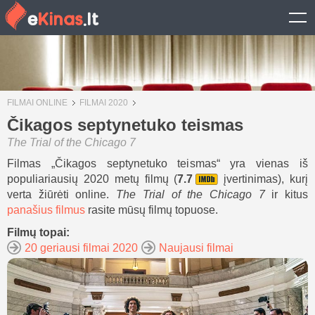
FILMAI ONLINE
FILMAI 2020
Čikagos septynetuko teismas
The Trial of the Chicago 7
Filmas „Čikagos septynetuko teismas“ yra vienas iš
populiariausių 2020 metų filmų (
7.7
įvertinimas), kurį
verta žiūrėti online.
The Trial of the Chicago 7
ir kitus
panašius filmus
rasite mūsų filmų topuose.
Filmų topai:
20 geriausi filmai 2020
Naujausi filmai