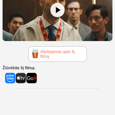
Atsiliepimai apie šį
filmą
Žiūrėkite šį filmą: