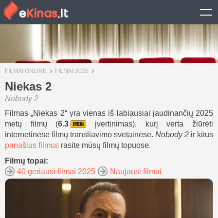
FILMAI ONLINE
FILMAI 2025
Niekas 2
Nobody 2
Filmas „Niekas 2“ yra vienas iš labiausiai jaudinančių 2025
metų filmų (
6.3
įvertinimas), kurį verta žiūrėti
internetinėse filmų transliavimo svetainėse.
Nobody 2
ir kitus
panašius filmus
rasite mūsų filmų topuose.
Filmų topai:
40 geriausi filmai 2025
Naujausi filmai