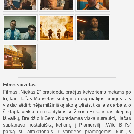
Filmo siužetas
Filmas „Niekas 2“ prasideda praėjus ketveriems metams po
to, kai Hačas Manselas sudegino rusų mafijos pinigus. Jis
vis dar atidirbinėja milžinišką skolą tyliais, tiksliais darbais, o
ši slapta veikla ardo santykius su žmona Beka ir pasitikėjimą
iš vaikų, Breidžio ir Semi. Norėdamas viską nutraukti, Hačas
suplanavo nostalgišką kelionę į Plamervilį, „Wild Bill’s“
parką su atrakcionais ir vandens pramogomis, kur jis