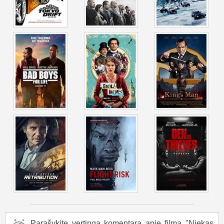
surakina bosę prie rato ir leidžia jai klausytis artėjančių
sirenų. Auštant Manselai išeina kartu: Abelė sukaustytas,
Vajatas sužlugdytas, parkas aptvertas juostomis. „Kirpėjas“
skambina uždaryti sąskaitas; Hačas pasako sąlygas: skola
baigta, šeima - neliečiama. Namuose Breidis klausia apie
tikras atostogas, Hačas nusijuokia: „Į kokią nuobodžią vietą“,
ir įsikiša raktus kaip į dėklą - pasiruošęs, jei reikės, bet
pagaliau rinkdamasis priekinę durų pusę. Taip užsibaigia
filmas „Niekas 2“.
Parašykite vertingą komentarą apie filmą "Niekas