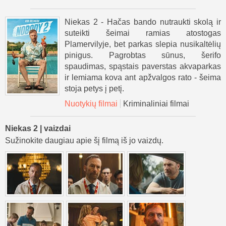
Niekas 2 - Hačas bando nutraukti skolą ir
suteikti šeimai ramias atostogas
Plamervilyje, bet parkas slepia nusikaltėlių
pinigus. Pagrobtas sūnus, šerifo
spaudimas, spąstais paverstas akvaparkas
ir lemiama kova ant apžvalgos rato - šeima
stoja petys į petį.
Nuotykių filmai
Kriminaliniai filmai
Niekas 2 | vaizdai
Sužinokite daugiau apie šį filmą iš jo vaizdų.