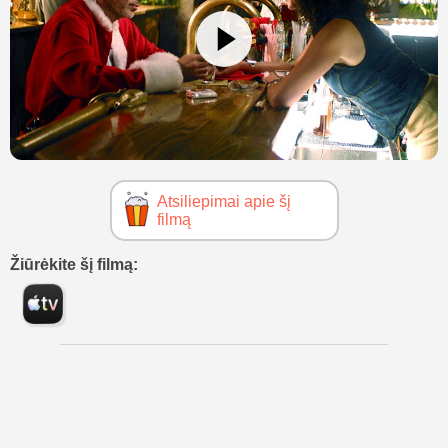
Atsiliepimai apie šį
filmą
Žiūrėkite šį filmą: