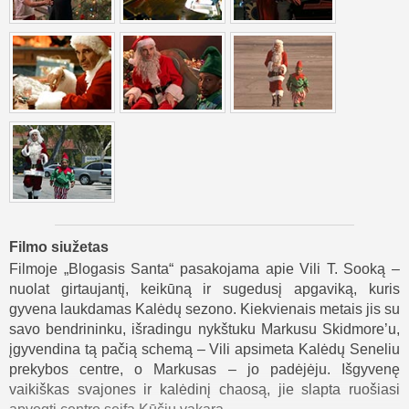
Filmo siužetas
Filmoje „Blogasis Santa“ pasakojama apie Vili T. Sooką –
nuolat girtaujantį, keikūną ir sugedusį apgaviką, kuris
gyvena laukdamas Kalėdų sezono. Kiekvienais metais jis su
savo bendrininku, išradingu nykštuku Markusu Skidmore’u,
įgyvendina tą pačią schemą – Vili apsimeta Kalėdų Seneliu
prekybos centre, o Markusas – jo padėjėju. Išgyvenę
vaikiškas svajones ir kalėdinį chaosą, jie slapta ruošiasi