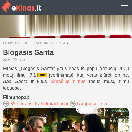
FILMAI ONLINE
KALĖDINIAI FILMAI
Blogasis Santa
Bad Santa
Filmas „Blogasis Santa“ yra vienas iš populiariausių 2003
metų filmų (
7.1
įvertinimas), kurį verta žiūrėti online.
Bad Santa
ir kitus
panašius filmus
rasite mūsų filmų
topuose.
Filmų topai:
35 geriausi Kalėdiniai filmai
Naujausi filmai