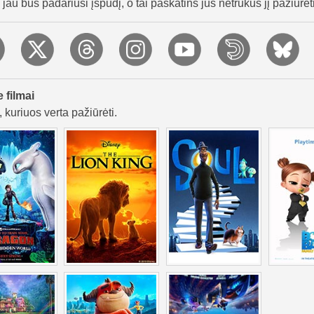
au bus padariusi įspūdį, o tai paskatins jus netrukus jį pažiūrėti
e filmai
 kuriuos verta pažiūrėti.