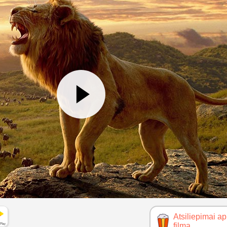
Atsiliepimai ap
filmą