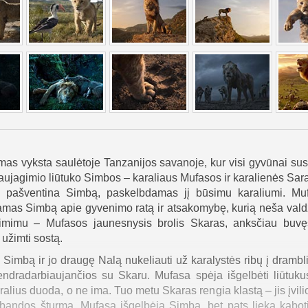
smas vyksta saulėtoje Tanzanijos savanoje, kur visi gyvūnai sus
aujagimio liūtuko Simbos – karaliaus Mufasos ir karalienės Sar
is pašventina Simbą, paskelbdamas jį būsimu karaliumi. Mu
ydamas Simbą apie gyvenimo ratą ir atsakomybę, kurią neša vald
gimimu – Mufasos jaunesnysis brolis Skaras, anksčiau buvęs
užimti sostą.
a Simbą ir jo draugę Nalą nukeliauti už karalystės ribų į drambl
ndradarbiaujančios su Skaru. Mufasa spėja išgelbėti liūtuku
alius duoda, o ne ima. Tuo metu Skaras rengia klastą – jis įvili
u bandos šturmą. Mufasa išgelbėja Simbą, bet pats lieka kabot