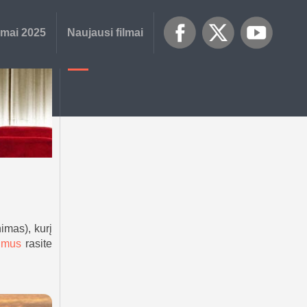
lmai 2025
Naujausi filmai
nimas), kurį
ilmus
rasite