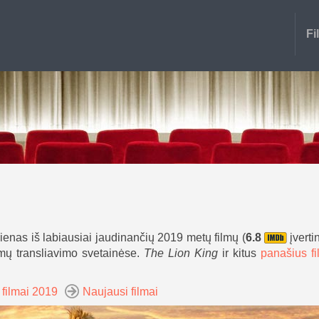
Fi
vienas iš labiausiai jaudinančių 2019 metų filmų (
6.8
įverti
ilmų transliavimo svetainėse.
The Lion King
ir kitus
panašius f
 filmai 2019
Naujausi filmai