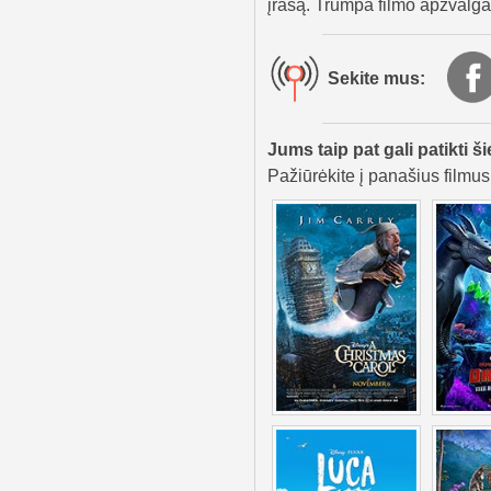
įrašą. Trumpa filmo apžvalga j
Sekite mus:
Jums taip pat gali patikti ši
Pažiūrėkite į panašius filmus,