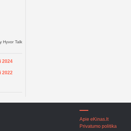
i 2024
i 2022
Apie eKinas.lt
Privatumo politika