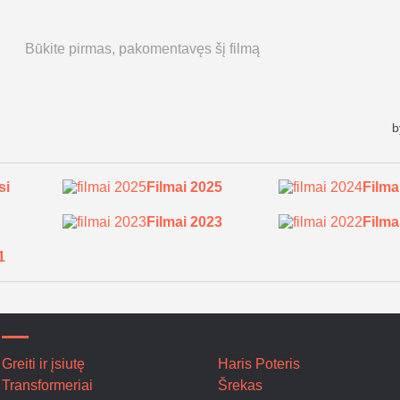
si
Filmai 2025
Filma
Filmai 2023
Filma
1
Greiti ir įsiutę
Haris Poteris
Transformeriai
Šrekas