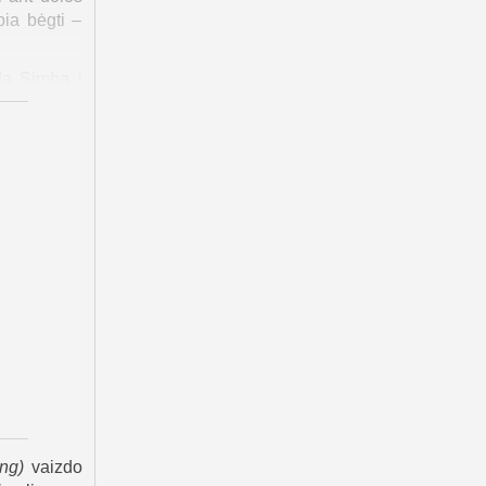
pia bėgti –
da Simbą į
ribojęs nuo
a Timoną ir
ašo Simbos
ikio parama
r apleista.
ų ir hienų.
 karalius“
džią. Lyja,
ing
)
vaizdo