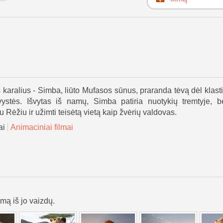
 karalius - Simba, liūto Mufasos sūnus, praranda tėvą dėl klas
ystės. Išvytas iš namų, Simba patiria nuotykių tremtyje, be
u Rėžiu ir užimti teisėtą vietą kaip žvėrių valdovas.
ai
Animaciniai filmai
lmą iš jo vaizdų.