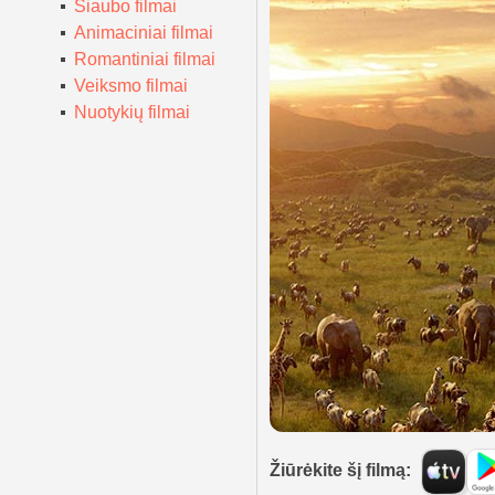
Siaubo filmai
Animaciniai filmai
Romantiniai filmai
Veiksmo filmai
Nuotykių filmai
Žiūrėkite šį filmą: