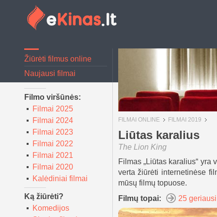
Žiūrėti filmus online
Naujausi filmai
Filmo viršūnės:
Filmai 2025
Filmai 2024
FILMAI ONLINE
FILMAI 2019
Filmai 2023
Liūtas karalius
Filmai 2022
The Lion King
Filmai 2021
Filmas „Liūtas karalius“ yra 
Filmai 2020
verta žiūrėti internetinėse f
Kalėdiniai filmai
mūsų filmų topuose.
Ką žiūrėti?
Filmų topai:
25 geriausi
Komedijos