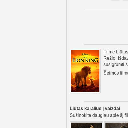
Filme Liūtas
Rėžio išdav
susigrumti s
Šeimos film
Liūtas karalius | vaizdai
Sužinokite daugiau apie šį fi