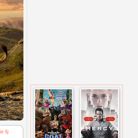
ie šį