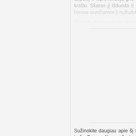
krašto. Skaras jį išduoda ir 
hienos siunčiamos jį nužudyt
Išsekusį Simbą randa links
žaliuojančią oazę ir moko jį
praeities, o tuo metu Skara
Pumbą nuo liūtės, paaiškėj
sugrįžti. Simba vis dar kan
padeda jam prisiminti, kas jis
Simba grįžta į Išdidumo žem
Simba meta iššūkį Skarui, ku
Simba nugali Skarą, kuris 
pabaigoje Simba užlipa ant I
gamta atgyja, o Simba ir Nala
Sužinokite daugiau apie šį f