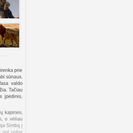
irenka prie
abi sūnaus.
fasa valdo
žia. Tačiau
 įpėdinis,
ių kapines,
s, o vėliau
oja Simbą į
i ant uolos