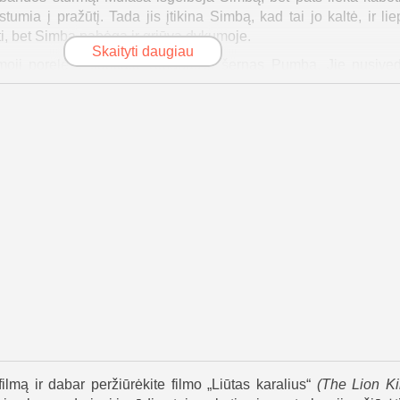
stumia į pražūtį. Tada jis įtikina Simbą, kad tai jo kaltė, ir lie
i, bet Simba pabėga ir griūva dykumoje.
Skaityti daugiau
moji porelė – surikata Timonas ir šernas Pumba. Jie nusive
 „hakuna matata“ filosofijos – be rūpesčių. Simba užauga atsi
s valdo karalystę ir ją sužlugdo. Kai suaugęs Simba išgelbėj
a, kad tai Nala. Ji papasakoja apie sužlugdytą gimtinę ir pr
kinasi dėl kaltės, bet dvasinis susitikimas su Mufasa ir Raf
 yra.
es kartu su Nala, Timonu ir Pumba. Karalystė dabar išdegusi i
ris prisipažįsta nužudęs Mufasą. Įvyksta nuožmus mūšis tarp liūt
galiausiai žūsta nuo savo sąjungininkių hienų. Filmo „Liūtas
šdidumo uolos ir galingu riaumojimu paskelbia naujos eros pra
 susilaukia jauniklio – gyvenimo ratas tęsiasi.
ilmą ir dabar peržiūrėkite filmo „Liūtas karalius“
(
The Lion K