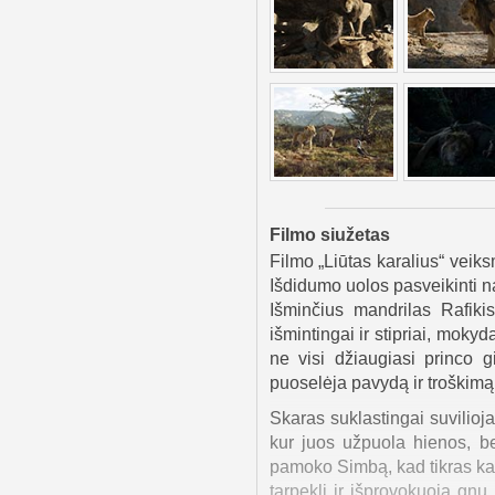
Filmo siužetas
Filmo „Liūtas karalius“ veik
Išdidumo uolos pasveikinti n
Išminčius mandrilas Rafik
išmintingai ir stipriai, mok
ne visi džiaugiasi princo 
puoselėja pavydą ir troškimą 
Skaras suklastingai suvilioj
kur juos užpuola hienos, be
pamoko Simbą, kad tikras kar
tarpeklį ir išprovokuoja gn