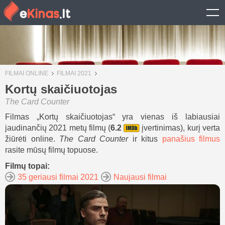
FILMAI ONLINE
FILMAI 2021
Kortų skaičiuotojas
The Card Counter
Filmas „Kortų skaičiuotojas“ yra vienas iš labiausiai
jaudinančių 2021 metų filmų (
6.2
įvertinimas), kurį verta
žiūrėti online.
The Card Counter
ir kitus
panašius filmus
rasite mūsų filmų topuose.
Filmų topai:
35 geriausi filmai 2021
Naujausi filmai