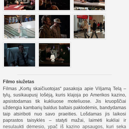
Filmo siužetas
Filmas „Kortų skaičiuotojas“ pasakoja apie Viljamą Telą –
tylų, susikaupusį lošėją, kuris klajoja po Amerikos kazino,
apsistodamas tik kukliuose moteliuose. Jis kruopščiai
uždengia kambarių baldus baltais paklodėmis, bandydamas
taip atsiriboti nuo savo praeities. Lošdamas jis laikosi
paprastos taisyklės – statyti mažai, laimėti kukliai ir
nesulaukti dėmesio, ypač iš kazino apsaugos, kuri seka