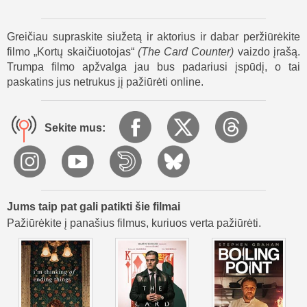
padėtų Sirku atsitiesti. Tačiau Sirkas vis dar galvoja apie
kerštą ir galiausiai pats eina pas Gordo. Netrukus naujienos
Greičiau supraskite siužetą ir aktorius ir dabar peržiūrėkite
praneša, kad Gordo nušovė įsibrovėlį – Sirką.
filmo „Kortų skaičiuotojas“
(
The Card Counter
)
vaizdo įrašą.
Telas, priblokštas netekties, nuvyksta į Gordo namus. Jis
Trumpa filmo apžvalga jau bus padariusi įspūdį, o tai
paruošia kambarį taip pat, kaip motelius – uždengia viską
paskatins jus netrukus jį pažiūrėti online.
balta. Vietoje šūvio Telas priverčia Gordo patirti tai, ką jie
darė kitiems – kankinimus. Pabaigoje jis paskambina
policijai ir laukia arešto.
Sekite mus:
Filmas „Kortų skaičiuotojas“ baigiasi Telui grįžus į kalėjimą.
Ten, kur kadaise jautė baimę, jis randa ramybę. Jį aplanko
La Linda. Tyliai, bet reikšmingai, jie prisiliečia pirštais per
stiklo sieną – viltingas ženklas, kad atpirkimas vis dar
įmanomas.
Jums taip pat gali patikti šie filmai
Pažiūrėkite į panašius filmus, kuriuos verta pažiūrėti.