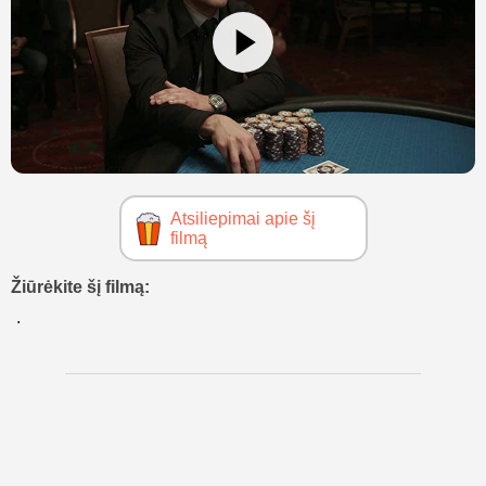
Atsiliepimai apie šį
filmą
Žiūrėkite šį filmą: