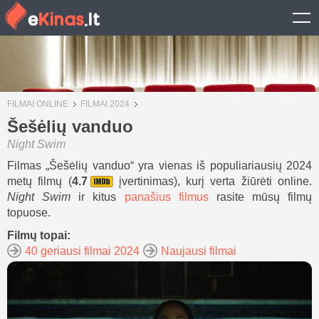
FILMAI ONLINE
FILMAI 2024
Šešėlių vanduo
Night Swim
Filmas „Šešėlių vanduo“ yra vienas iš populiariausių 2024
metų filmų (
4.7
įvertinimas), kurį verta žiūrėti online.
Night Swim
ir kitus
panašius filmus
rasite mūsų filmų
topuose.
Filmų topai:
40 geriausi filmai 2024
Naujausi filmai