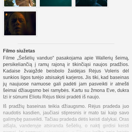
Filmo siužetas
Filme „Šešėlių vanduo“ pasakojama apie Wallerių šeimą,
persikeliančią į ramų rajoną ir tikinčiąsi naujos pradžios.
Kadaise žvaigždė beisbolo žaidėjas Rėjus Voleris dėl
sunkios ligos turėjo atsisakyti karjeros. Jis tiki, kad baseinas
jų naujuose namuose gali padėti jam pasveikti ir atnešti
šeimai džiaugsmo bei ramybės. Kartu su žmona Eve, dukra
Izi ir sūnumi Eliotu Rėjus tikisi pradėti iš naujo.
Iš pradžių baseinas teikia džiaugsmo. Rėjus pradeda juo
naudotis kasdien, jaučiasi stipresnis ir mato tai kaip savo
galimybę pasveikti. Tačiau pradeda dėtis keisti dalykai. Oras
atšąla, vandenyje atsiranda šešėlių, o naktį girdisi keisti