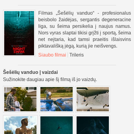
Filmas „Šešėlių vanduo“ - profesionalus
beisbolo žaidėjas, sergantis degeneracine
liga, su šeima persikelia į naujus namus.
Nors vyras slaptai tikisi grįžti į sportą, šeima
net neįtaria, kad tamsi praeitis išlaisvins
piktavališką jėgą, kurią jie neišvengs.
Siaubo filmai
Trileris
Šešėlių vanduo | vaizdai
Sužinokite daugiau apie šį filmą iš jo vaizdų.