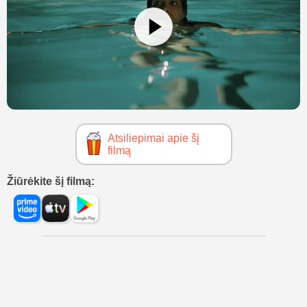
Atsiliepimai apie šį
filmą
Žiūrėkite šį filmą: