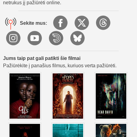
pagrobtų dvasių. Tačiau Voleriai susivienija ir kovoja, kad
netrukus jį pažiūrėti online.
išsivaduotų.
Filmas „Šešėlių vanduo“ tokį įprastą dalyką kaip kiemo
Sekite mus:
baseinas paverčia baimės šaltiniu. Tai šiurpi istorija apie tai,
kaip toli šeima eis, kad apsaugotų viena kitą, net susidūrusi
su kažkuo tamsiu ir nežinomu.
Jums taip pat gali patikti šie filmai
Pažiūrėkite į panašius filmus, kuriuos verta pažiūrėti.