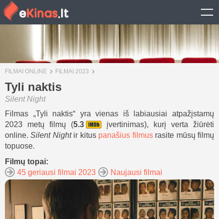
FILMAI ONLINE
FILMAI 2023
Tyli naktis
Silent Night
Filmas „Tyli naktis“ yra vienas iš labiausiai atpažįstamų
2023 metų filmų (
5.3
įvertinimas), kurį verta žiūrėti
online.
Silent Night
ir kitus
panašius filmus
rasite mūsų filmų
topuose.
Filmų topai:
45 geriausi filmai 2023
Naujausi filmai