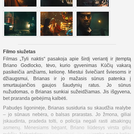
Filmo siužetas
Filmas „Tyli naktis“ pasakoja apie širdį veriantį ir įtemptą
Briano Godlocko, tėvo, kurio gyvenimas Kūčių vakarą
pasikeičia amžiams, kelionę. Miestui šviečiant šviesoms ir
džiaugsmui, Brianas ir jo mažasis sūnus patenka į
smurtaujančios gaujos šaudynių ratus. Jo sūnus
nužudomas, o Brianas sunkiai sužeidžiamas. Jis išgyvena,
bet praranda gebėjimą kalbėti.
Pabudęs ligoninėje, Brianas susiduria su skaudžia realybe
– jo sūnaus nebėra, o balsas prarastas. Jo žmona, giliai
įskaudinta, pradeda tolti, o policija negali rasti atsakingų
asmenų. Mėnesiams bėgant, Briano liūdesys virsta giliu