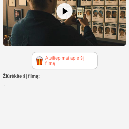
Atsiliepimai apie šį
filmą
Žiūrėkite šį filmą: