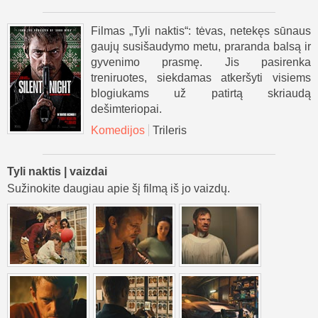
Filmas „Tyli naktis“: tėvas, netekęs sūnaus
gaujų susišaudymo metu, praranda balsą ir
gyvenimo prasmę. Jis pasirenka
treniruotes, siekdamas atkeršyti visiems
blogiukams už patirtą skriaudą
dešimteriopai.
Komedijos
Trileris
Tyli naktis | vaizdai
Sužinokite daugiau apie šį filmą iš jo vaizdų.