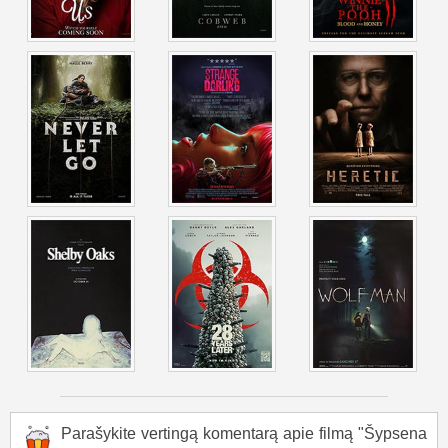
Staiga ji grįžta į sceną savo koncerte. Prieš tūkstančius
gerbėjų ir savo komandą pasirodo pabaisa, įslenka į jos
kūną ir perima valdžią. Su šiurpia šypsena Skaja smeigia
sau į akį mikrofonu. Jos mirtį liudija daugelis, įskaitant jos
gerbėjus ir komandą, dar labiau skleidžiant prakeiksmą.
Filmas „Šypsena 2“ baigiasi šiurpia žinia: Skajos šlovė
padėjo prakeiksmui sustiprėti nei bet kada anksčiau.
Parašykite vertingą komentarą apie filmą "Šypsena