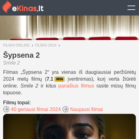
FILMAI ONLINE
FILMAI 2024
Šypsena 2
Smile 2
Filmas „Šypsena 2“ yra vienas iš daugiausiai peržiūrėtų
2024 metų filmų (
7.1
įvertinimas), kurį verta žiūrėti
online.
Smile 2
ir kitus
panašius filmus
rasite mūsų filmų
topuose.
Filmų topai:
40 geriausi filmai 2024
Naujausi filmai