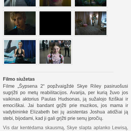
Filmo siužetas
Filme „Šypsena 2“ popžvaigždė Skye Riley pasiruošusi
sugrįžti po metų reabilitacijos. Avarija, per kurią žuvo jos
vaikinas aktorius Paulas Hudsonas, ją sužalojo fiziškai ir
emociškai. Jai bandant grįžti prie muzikos, jos mama ir
vadybininkė Elizabeth bei jų asistentas Joshua atidžiai ją
stebi, bijodami, kad ji gali grįžti prie senų įpročių.
Vis dar kentėdama skausmą, Skye slapta aplanko Lewisą,