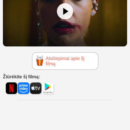
Atsiliepimai apie šį
filmą
Žiūrėkite šį filmą: