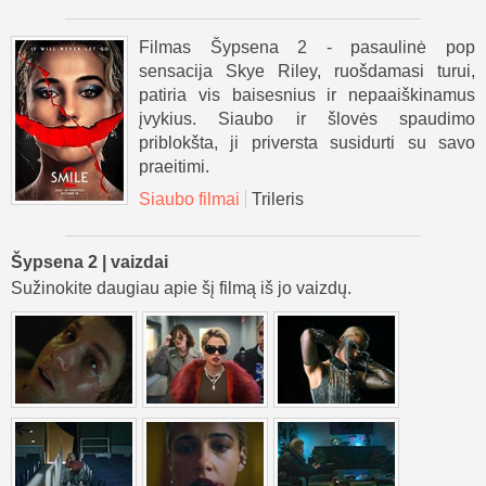
Filmas Šypsena 2 - pasaulinė pop
sensacija Skye Riley, ruošdamasi turui,
patiria vis baisesnius ir nepaaiškinamus
įvykius. Siaubo ir šlovės spaudimo
priblokšta, ji priversta susidurti su savo
praeitimi.
Siaubo filmai
Trileris
Šypsena 2 | vaizdai
Sužinokite daugiau apie šį filmą iš jo vaizdų.