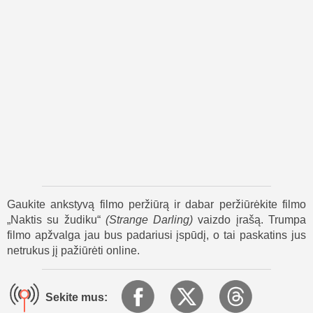
– jis yra žudikas, o ji – jo kita auka. Skyriai šokinėja laiku,
rodydami Panelę, bėgančią per tamsų mišką, sužeistą ir
išsigandusią. Taip pat matome, kaip Demonas kruopščiai
ruošia savo įrankius, parodydamas savo ilgą, mirtiną istoriją.
Prisiminimai iš Ponios gyvenimo rodo, kaip ji kentėjo, bet ir
kokia ji stipri.
Miškas yra daugiau nei tik aplinka – jis atrodo gyvas, žėrintis
keistomis spalvomis ir šešėliais, kurie didina baimę. Ponia
atsisako pasiduoti. Ji tyrinėja žemę ir naudoja ją kovai. Ji
stato spąstus ir nukreipia gaudynes kita linkme. Po to seka
žiauri jųdviejų kova, pilna staigių posūkių ir šokiruojančių
akimirkų.
Yra net tylių scenų, kuriose Demonas kalba su ja,
Gaukite ankstyvą filmo peržiūrą ir dabar peržiūrėkite filmo
atskleisdamas savo praeities fragmentus. Jis elgiasi su
„Naktis su žudiku“
(
Strange Darling
)
vaizdo įrašą. Trumpa
žmogžudyste kaip su iškreiptu menu, bet Ponia nesuteikia
filmo apžvalga jau bus padariusi įspūdį, o tai paskatins jus
jam reikiamo dėmesio. Vietoj to, ji žaidžia jo išdidumu,
netrukus jį pažiūrėti online.
apgaudama jį tada, kai jis mažiausiai to tikisi.
Paskutinėje filmo „Naktis su žudiku“ dalyje dangus pradeda
Sekite mus:
šviesėti. Ponia stovi sužeista, bet stipri virš Demono kūno.