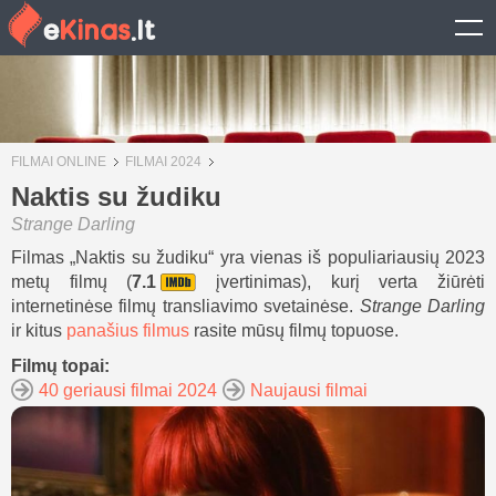
FILMAI ONLINE
FILMAI 2024
Naktis su žudiku
Strange Darling
Filmas „Naktis su žudiku“ yra vienas iš populiariausių 2023
metų filmų (
7.1
įvertinimas), kurį verta žiūrėti
internetinėse filmų transliavimo svetainėse.
Strange Darling
ir kitus
panašius filmus
rasite mūsų filmų topuose.
Filmų topai:
40 geriausi filmai 2024
Naujausi filmai