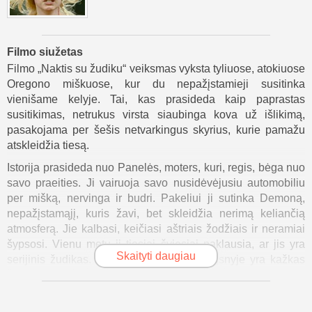
Filmo siužetas
Filmo „Naktis su žudiku“ veiksmas vyksta tyliuose, atokiuose
Oregono miškuose, kur du nepažįstamieji susitinka
vienišame kelyje. Tai, kas prasideda kaip paprastas
susitikimas, netrukus virsta siaubinga kova už išlikimą,
pasakojama per šešis netvarkingus skyrius, kurie pamažu
atskleidžia tiesą.
Istorija prasideda nuo Panelės, moters, kuri, regis, bėga nuo
savo praeities. Ji vairuoja savo nusidėvėjusiu automobiliu
per mišką, nervinga ir budri. Pakeliui ji sutinka Demoną,
nepažįstamąjį, kuris žavi, bet skleidžia nerimą keliančią
atmosferą. Jie kalbasi, keičiasi aštriais žodžiais ir neramiai
šypsosi. Vienu metu ji tiesiai šviesiai paklausia, ar jis yra
Skaityti daugiau
serijinis žudikas. Jis juokiasi, bet jo žvilgsnyje yra kažkas
šalto, kas verčia ją viskuo abejoti.
Atėjus nakčiai, įtampa auga. Pasirodo tikrasis Demono „aš“