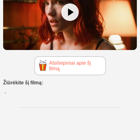
Atsiliepimai apie šį
filmą
Žiūrėkite šį filmą: