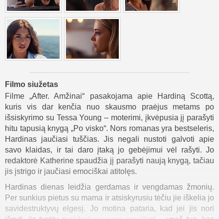
Filmo siužetas
Filme „After. Amžinai“ pasakojama apie Hardiną Scottą,
kuris vis dar kenčia nuo skausmo praėjus metams po
išsiskyrimo su Tessa Young – moterimi, įkvėpusia jį parašyti
hitu tapusią knygą „Po visko“. Nors romanas yra bestseleris,
Hardinas jaučiasi tuščias. Jis negali nustoti galvoti apie
savo klaidas, ir tai daro įtaką jo gebėjimui vėl rašyti. Jo
redaktorė Katherine spaudžia jį parašyti naują knygą, tačiau
jis įstrigo ir jaučiasi emociškai atitolęs.
Hardinas dienas leidžia gerdamas ir vengdamas žmonių.
Per sunkius pietus su mama ir atsiskyrusiu tėčiu jie iškelia jo
savidestruktyvų elgesį. Jo motina pataria, kad jei jis nori