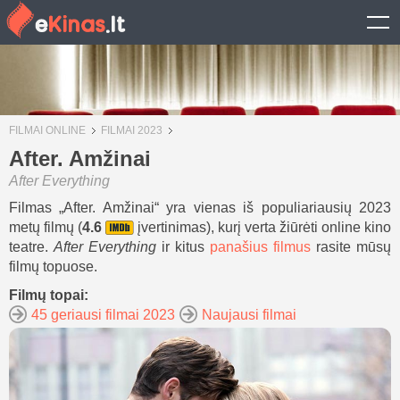
FILMAI ONLINE
FILMAI 2023
After. Amžinai
After Everything
Filmas „After. Amžinai“ yra vienas iš populiariausių 2023
metų filmų (
4.6
įvertinimas), kurį verta žiūrėti online kino
teatre.
After Everything
ir kitus
panašius filmus
rasite mūsų
filmų topuose.
Filmų topai:
45 geriausi filmai 2023
Naujausi filmai