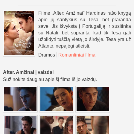
Filme „After: Amžinai“ Hardinas rašo knygą
apie jų santykius su Tesa, bet praranda
save. Jis išvyksta į Portugaliją ir susitinka
su Natali, bet supranta, kad tik Tesa gali
užpildyti tuščią vietą jo širdyje. Tesa yra už
Atlanto, nepajėgi atleisti.
Dramos
Romantiniai filmai
After. Amžinai | vaizdai
Sužinokite daugiau apie šį filmą iš jo vaizdų.