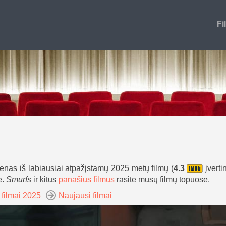
Fi
ienas iš labiausiai atpažįstamų 2025 metų filmų (
4.3
įverti
e.
Smurfs
ir kitus
panašius filmus
rasite mūsų filmų topuose.
 filmai 2025
Naujausi filmai