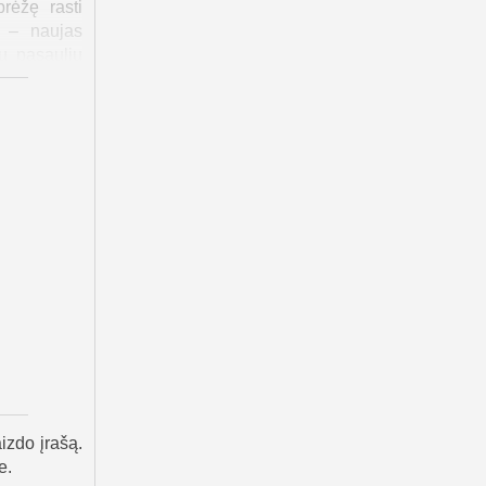
brėžę rasti
s – naujas
jų pasaulių
gą nuotaiką
na nuotykių
urfas tampa
ti kitiems.
u su Smurfe
kių, kurie
draugystės.
i nuotykis,
izdo įrašą.
e.