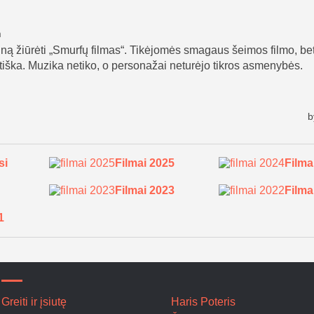
si
Filmai 2025
Filma
Filmai 2023
Filma
1
Greiti ir įsiutę
Haris Poteris