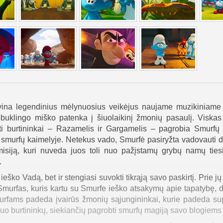
ivina legendinius mėlynuosius veikėjus naujame muzikiniame 
ebuklingo miško patenka į šiuolaikinį žmonių pasaulį. Viskas
kti burtininkai – Razamelis ir Gargamelis – pagrobia Smurfų
 smurfų kaimelyje. Netekus vado, Smurfė pasiryžta vadovauti 
isiją, kuri nuveda juos toli nuo pažįstamų grybų namų tiesia
.
eško Vadą, bet ir stengiasi suvokti tikrąją savo paskirtį. Prie jų
murfas, kuris kartu su Smurfe ieško atsakymų apie tapatybę, d
murfams padeda įvairūs žmonių sąjungininkai, kurie padeda sup
 nuo burtininkų, siekiančių pagrobti smurfų magiją savo blogiems