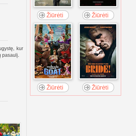
Žiūrėti
Žiūrėti
ugystę, kur
 pasaulį.
Žiūrėti
Žiūrėti