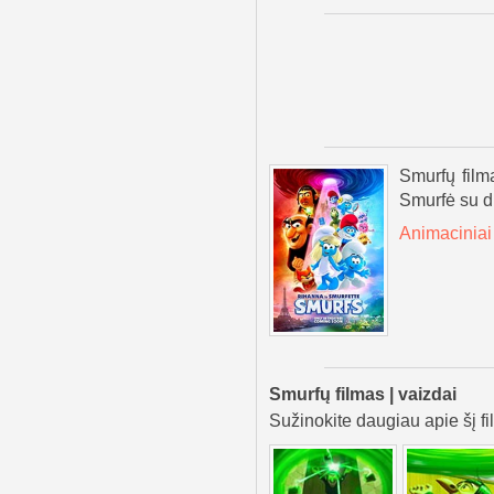
Smurfų filma
Smurfė su dr
Animaciniai 
Smurfų filmas | vaizdai
Sužinokite daugiau apie šį fi