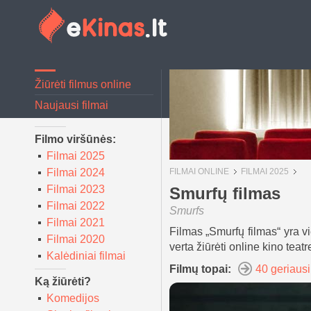
Žiūrėti filmus online
Naujausi filmai
Filmo viršūnės:
Filmai 2025
Filmai 2024
FILMAI ONLINE
FILMAI 2025
Filmai 2023
Smurfų filmas
Filmai 2022
Smurfs
Filmai 2021
Filmas „Smurfų filmas“ yra v
Filmai 2020
verta žiūrėti online kino teatr
Kalėdiniai filmai
Filmų topai:
40 geriausi
Ką žiūrėti?
Komedijos