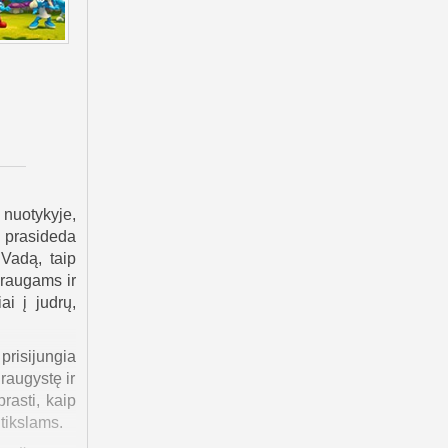
nuotykyje,
 prasideda
 Vadą, taip
draugams ir
i į judrų,
 prisijungia
raugystę ir
rasti, kaip
 tikslams.