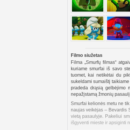
Filmo siužetas
Filma „Smurfų filmas“ atga
kuriame smurfai iš savo st
tuomet, kai netikėtai du pi
sukeldami sumaištį taikiame
pradeda drąsią gelbėjimo m
nepažįstamą žmonių pasaulį
Smurfai kelionės metu ne tik i
naujas veikėjas – Bevardis S
vietą pasaulyje. Pakeliui s
išgyventi mieste ir apsiginti