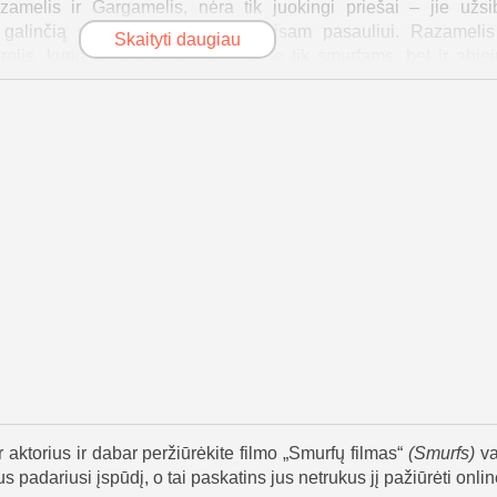
azamelis ir Gargamelis, nėra tik juokingi priešai – jie užsi
galinčią suteikti jiems valdžią visam pasauliui. Razameli
Skaityti daugiau
olis, kurio siekiai kelia grėsmę ne tik smurfams, bet ir abie
jimas persmelktas originaliomis dainomis, kurios kuria ypatin
išgyvenimus. Muzika tampa tiltu tarp skirtingų kartų ir sustipri
ų akimirkų.
ugystės, drąsos ir savęs atradimo temas. Smurfė ir Bevardis Sm
, kad tikroji stiprybė slypi vienybėje, širdyje ir norėjime padė
 Nevikėlis ir Protingasis – įneša daug linksmų akimirkų, kart
onių pasaulis rodomas kaip nuostabus ir kartu kupinas iššū
gti.
k žmonių pasaulio likimas priklauso nuo smurfų išradingumo ir 
ustabdyti Razamelio bei Gargamelio planus. „Smurfų filmas“ – ta
lumos, atgaivinantis mėgstamus herojus šiuolaikiniam žiūrovui.
r aktorius ir dabar peržiūrėkite filmo „Smurfų filmas“
(
Smurfs
)
va
 padariusi įspūdį, o tai paskatins jus netrukus jį pažiūrėti onlin