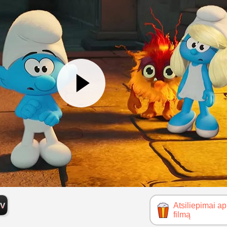
Atsiliepimai ap
filmą