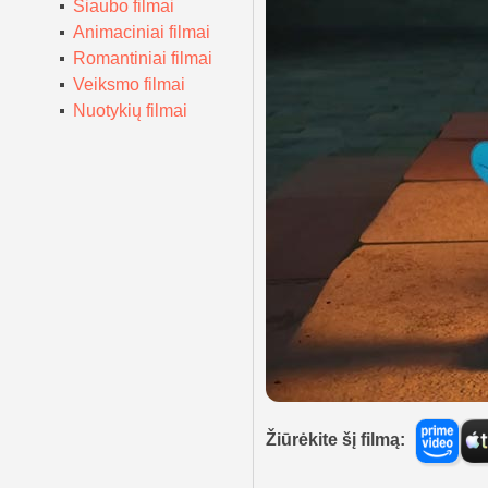
Siaubo filmai
Animaciniai filmai
Romantiniai filmai
Veiksmo filmai
Nuotykių filmai
Žiūrėkite šį filmą: