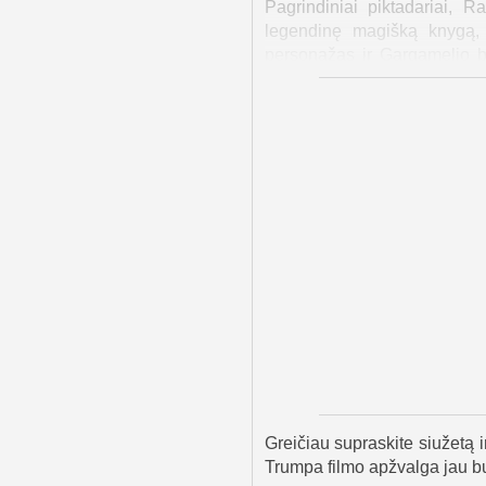
Pagrindiniai piktadariai, R
legendinę magišką knygą, 
personažas ir Gargamelio br
pusiausvyrai.
Filmo „Smurfų filmas“ pasako
ir padeda atskleisti veikėjų 
jausmą – nuo juoko iki jautri
Istorija giliai tyrinėja dra
tikrais lyderiais, suprasdami
Smurfų draugija – Piktukas,
kurdami tvirtą komandą. Žm
skatina smurfus mokytis ir au
Galiausiai, tiek smurfų, tie
Jie turi išgelbėti Vadą ir s
kupinas juoko, muzikos ir ši
Greičiau supraskite siužetą i
Trumpa filmo apžvalga jau bus