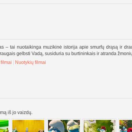
s – tai nuotaikinga muzikinė istorija apie smurfų drąsą ir dra
augais gelbsti Vadą, susiduria su burtininkais ir atranda žmonių
filmai
Nuotykių filmai
lmą iš jo vaizdų.