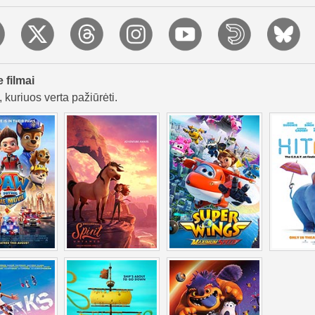
e filmai
 kuriuos verta pažiūrėti.