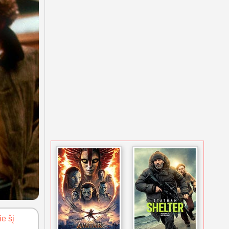
ie šį