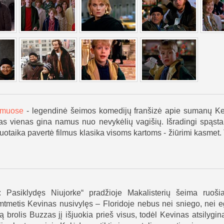
amuose
- legendinė šeimos komedijų franšizė apie sumanų Kev
s vienas gina namus nuo nevykėlių vagišių. Išradingi spąstai
uotaika pavertė filmus klasika visoms kartoms - žiūrimi kasmet. 
Pasiklydęs Niujorke“ pradžioje Makalisterių šeima ruoši
metis Kevinas nusivylęs – Floridoje nebus nei sniego, nei e
rolis Buzzas jį išjuokia prieš visus, todėl Kevinas atsilygina