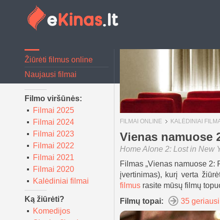
Žiūrėti filmus online
Naujausi filmai
Filmo viršūnės:
Filmai 2025
Filmai 2024
FILMAI ONLINE
KALĖDINIAI FILMA
Filmai 2023
Vienas namuose 2
Filmai 2022
Home Alone 2: Lost in New 
Filmai 2021
Filmas „Vienas namuose 2: Pa
Filmai 2020
įvertinimas), kurį verta žiūr
Kalėdiniai filmai
filmus
rasite mūsų filmų topu
Ką žiūrėti?
Filmų topai:
35 geriausi
Komedijos