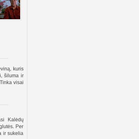
iną, kuris
, šiluma ir
Tinka visai
asi Kalėdų
glutės. Per
 ir sukelia