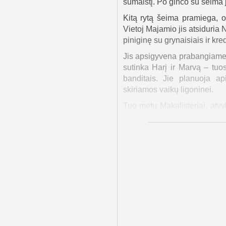
sumaištį. Po ginčo su šeima ji
Kitą rytą šeima pramiega, o 
Vietoj Majamio jis atsiduria 
piniginę su grynaisiais ir kred
Jis apsigyvena prabangiame 
sutinka Harį ir Marvą – tuos
banditais. Jie planuoja ap
skiriamos vaikų ligoninei.
Tuo metu Makalisteriai, atvy
Niujorke, ir skuba jo ieško
susidraugauja su vieniša ba
vėliau pasirodo esanti jautri 
Sužinojęs apie planuojamą va
šiuo metu remontuojamas. Nak
jis juos privilioja į butą, ku
Nors Haris ir Marvas galų 
sėklomis ir pritraukdama
parduotuvėje raštelį, paai