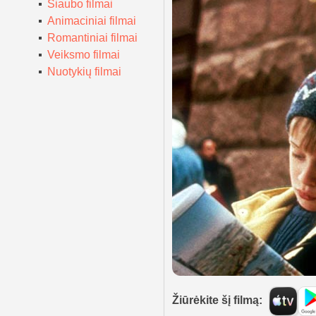
Siaubo filmai
Animaciniai filmai
Romantiniai filmai
Veiksmo filmai
Nuotykių filmai
Žiūrėkite šį filmą: