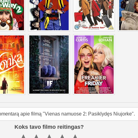
omentarą apie filmą "Vienas namuose 2: Pasiklydęs Niujorke".