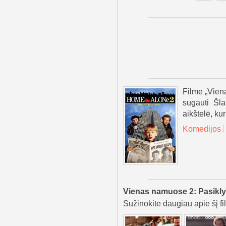
Filme „Vien
sugauti Šla
aikštelė, kur
Komedijos
Vienas namuose 2: Pasiklyd
Sužinokite daugiau apie šį fi