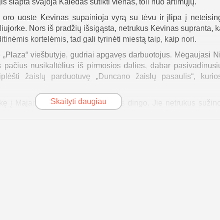
s slapta svajoja Kalėdas sutikti vienas, toli nuo artimųjų.
oro uoste Kevinas supainioja vyrą su tėvu ir įlipa į neteisin
Niujorke. Nors iš pradžių išsigąsta, netrukus Kevinas supranta, ka
itinėmis kortelėmis, tad gali tyrinėti miestą taip, kaip nori.
„Plaza“ viešbutyje, gudriai apgavęs darbuotojus. Mėgaujasi Ni
 pačius nusikaltėlius iš pirmosios dalies, dabar pasivadinusi
iplėšti žaislų parduotuvę „Duncano žaislų pasaulis“, kuri
Skaityti daugiau
kę į Majamį, supranta, kad Kevinas dingo. Jie netrukus sužino
ti. Mama Keitė pasiryžusi bet kokia kaina surasti sūnų. Kevin
landžių dama Centriniame parke, kuri iš pradžių atrodo baug
ir gera moteris.
gystę, Kevinas nusprendžia veikti. Jis įrengia spąstus dėdės 
tį, suaktyvinęs parduotuvės signalizaciją ir nufotografavęs nus
r jų laukia daugybė skaudžių spąstų.
gale pagrobia Keviną, balandžių dama jį išgelbėja, apiber
 būrį paukščių. Nusikaltėliai suimami, o Kevinas palie
škindamas savo veiksmus. Filmo „Vienas namuose 2: Pasiklydęs