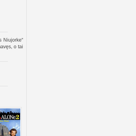
ms „Plaza“
š dovanotų
s Niujorke“
avęs, o tai