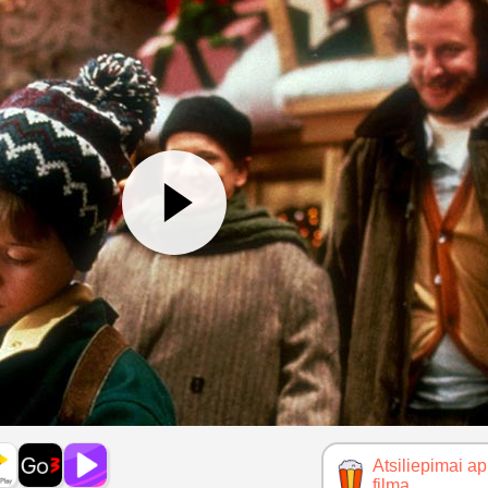
Atsiliepimai ap
filmą