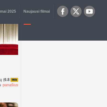
lmai 2025
Naujausi filmai
ų (
6.8
us
panašius