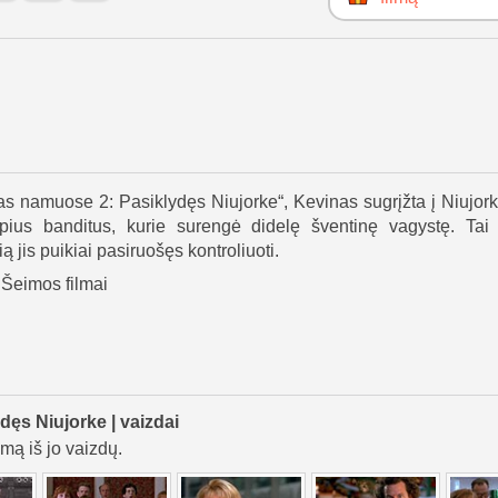
as namuose 2: Pasiklydęs Niujorke“, Kevinas sugrįžta į Niujor
pius banditus, kurie surengė didelę šventinę vagystę. Tai
ią jis puikiai pasiruošęs kontroliuoti.
Šeimos filmai
ęs Niujorke | vaizdai
lmą iš jo vaizdų.