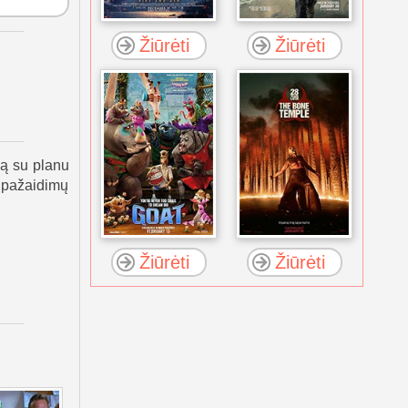
Žiūrėti
Žiūrėti
ką su planu
 pažaidimų
Žiūrėti
Žiūrėti