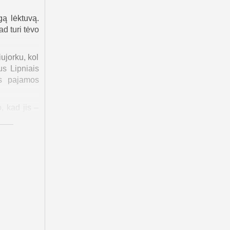
gą lėktuvą.
d turi tėvo
ujorku, kol
us Lipniais
os pajamos
, kad jis –
as tuo metu
inanti, bet
bute, kuris
ikaltėlius,
dama vagis
ka Duncano
 Niujorke“