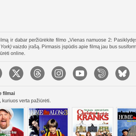
prie Rokfelerio Kalėdų eglės, ir visa šeima susitinka šventė
kartą aplanko balandžių damą ir padovanoja jai vieną i
žymėdamas jų draugystę.
ilmą ir dabar peržiūrėkite filmo „Vienas namuose 2: Pasiklydę
 York
)
vaizdo įrašą. Pirmasis įspūdis apie filmą jau bus susiform
ūrėti online.
e filmai
 kuriuos verta pažiūrėti.