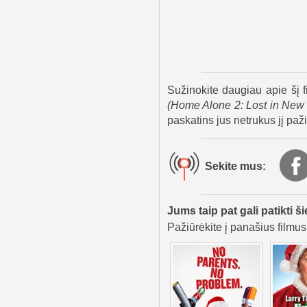
pabaigoje mama randa sūnų 
viešbutyje. Kevinas dar 
porcelianinių balandžių, pa
Sužinokite daugiau apie šį f
(
Home Alone 2: Lost in New
paskatins jus netrukus jį paži
Sekite mus:
Jums taip pat gali patikti ši
Pažiūrėkite į panašius filmus,