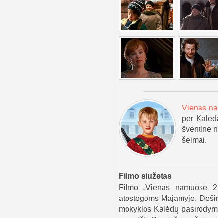
Vienas n
per Kalėda
šventinė n
šeimai.
Filmo siužetas
Filmo „Vienas namuose 2: 
atostogoms Majamyje. Dešimt
mokyklos Kalėdų pasirodymą b