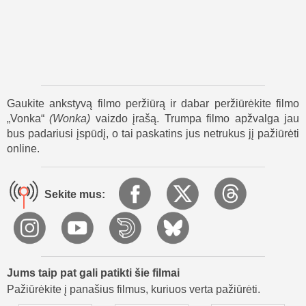
Grupė slapta pardavinėja šokoladą paslėptais tuneliais po
miestu. Netrukus Wonka sutinka Lofty, Umpą Lumpą iš
Lumpalando, kuris iš pradžių nori atkeršyti, bet galiausiai
prisijungia prie Wonkos kaip ištikimas draugas. Jų ryšys ir
meilė šokoladui padeda komandai išlikti stipriai.
Vis daugiau žmonių įsimyli Wonkos skanėstus, tuo labiau
Gaukite ankstyvą filmo peržiūrą ir dabar peržiūrėkite filmo
kartelis kovoja, kad sutriuškintų jo sėkmę. Galiausiai Wonka
„Vonka“
(
Wonka
)
vaizdo įrašą. Trumpa filmo apžvalga jau
ir jo draugai atlieka gudrią misiją, kad pavogtų paslėptas
bus padariusi įspūdį, o tai paskatins jus netrukus jį pažiūrėti
kartelio šokolado atsargas, kurios buvo naudojamos miestui
online.
kontroliuoti.
Filmas „Vonka“ baigiasi tuo, kad Willy pagaliau atidaro savo
Sekite mus:
šokolado parduotuvę – magišką vietą, kupiną džiaugsmo,
stebuklų ir gardžių skanėstų visiems. Draugyste,
kūrybiškumu ir viltimi Wonka įrodo, kad net didžiausios
svajonės gali išsipildyti.
Jums taip pat gali patikti šie filmai
Pažiūrėkite į panašius filmus, kuriuos verta pažiūrėti.