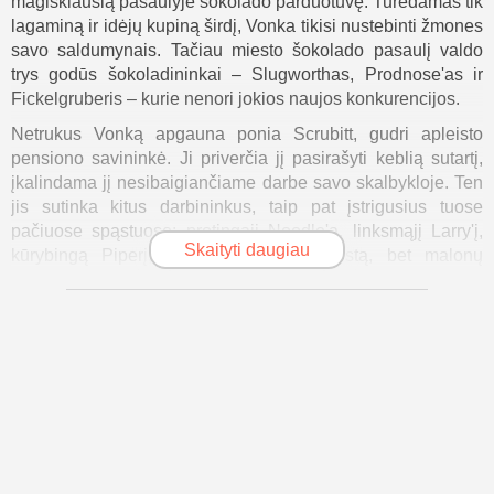
magiškiausią pasaulyje šokolado parduotuvę. Turėdamas tik
lagaminą ir idėjų kupiną širdį, Vonka tikisi nustebinti žmones
savo saldumynais. Tačiau miesto šokolado pasaulį valdo
trys godūs šokoladininkai – Slugworthas, Prodnose'as ir
Fickelgruberis – kurie nenori jokios naujos konkurencijos.
Netrukus Vonką apgauna ponia Scrubitt, gudri apleisto
pensiono savininkė. Ji priverčia jį pasirašyti keblią sutartį,
įkalindama jį nesibaigiančiame darbe savo skalbykloje. Ten
jis sutinka kitus darbininkus, taip pat įstrigusius tuose
pačiuose spąstuose: protingąjį Noodle'ą, linksmąjį Larry'į,
Skaityti daugiau
kūrybingą Piperį, stipriąją Lottie ir keistą, bet malonų
Abacusą.
Nors gyvenimas sunkus, Vonka nenustoja svajoti. Jis
išranda „skraidančius šokoladus“ – šokoladus, kurie
priverčia žmones sklandyti ore. Šie skanėstai sulaukia
didelio pasisekimo, tačiau jie taip pat atneša problemų.
Šokolado kartelis jaučia grėsmę ir pasitelkia miesto policiją,
kad atimtų jo pinigus ir sustabdytų jo verslą. Laimei, Noodle
padeda Wonkai perskaityti ir suprasti nesąžiningą sandorį,
kurį jis pasirašė, ir kartu jie sugalvoja planą.