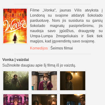
Filme „Vonka“, jaunas Vilis atvyksta į
Londoną su svajone atidaryti šokolado
parduotuvę. Nors jis susiduria su garsių
šokolado magnatų pasipriešinimu, jis
naudoja savo įgūdžius, draugystę su
Umpa-Lumpa žmogeliukais ir šiek tiek
magijos, kad įgyvendintų savo svajonę.
Komedijos
Šeimos filmai
Vonka | vaizdai
Sužinokite daugiau apie šį filmą iš jo vaizdų.