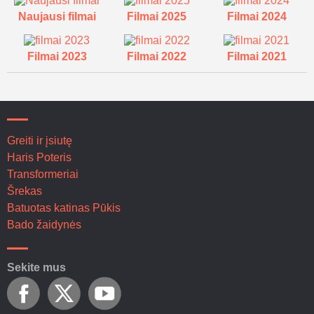
Naujausi filmai
Filmai 2025
Filmai 2024
Filmai 2023
Filmai 2022
Filmai 2021
Greiti ir įsiutę
Haris Poteris
Transformeriai
Šrekas
Batuotas katinas Pūkis
Bado žaidynės
Sekite mus