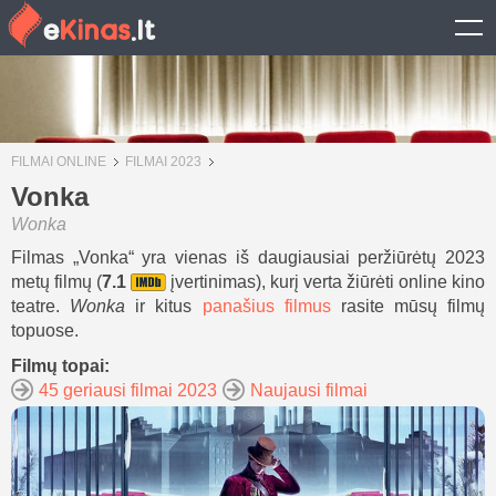
FILMAI ONLINE
FILMAI 2023
Vonka
Wonka
Filmas „Vonka“ yra vienas iš daugiausiai peržiūrėtų 2023
metų filmų (
7.1
įvertinimas), kurį verta žiūrėti online kino
teatre.
Wonka
ir kitus
panašius filmus
rasite mūsų filmų
topuose.
Filmų topai:
45 geriausi filmai 2023
Naujausi filmai