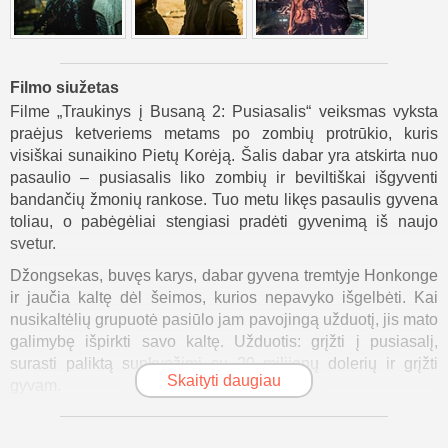
Filmo siužetas
Filme „Traukinys į Busaną 2: Pusiasalis“ veiksmas vyksta
praėjus ketveriems metams po zombių protrūkio, kuris
visiškai sunaikino Pietų Korėją. Šalis dabar yra atskirta nuo
pasaulio – pusiasalis liko zombių ir beviltiškai išgyventi
bandančių žmonių rankose. Tuo metu likęs pasaulis gyvena
toliau, o pabėgėliai stengiasi pradėti gyvenimą iš naujo
svetur.
Džongsekas, buvęs karys, dabar gyvena tremtyje Honkonge
ir jaučia kaltę dėl šeimos, kurios nepavyko išgelbėti. Kai
nusikaltėlių grupuotė pasiūlo jam pavojingą užduotį, jis mato
galimybę išpirkti savo kaltę. Užduotis: grįžti į pusiasalį,
surasti paliktą sunkvežimį su 20 milijonų dolerių ir grįžti
Skaityti daugiau
gyvam.
Jis suburia nedidelę komandą ir naktį grįžta į zombių
valdomą šalį. Tačiau jie greitai supranta, kad didžiausia