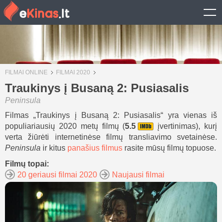
FILMAI ONLINE
FILMAI 2020
Traukinys į Busaną 2: Pusiasalis
Peninsula
Filmas „Traukinys į Busaną 2: Pusiasalis“ yra vienas iš
populiariausių 2020 metų filmų (
5.5
įvertinimas), kurį
verta žiūrėti internetinėse filmų transliavimo svetainėse.
Peninsula
ir kitus
panašius filmus
rasite mūsų filmų topuose.
Filmų topai:
20 geriausi filmai 2020
Naujausi filmai