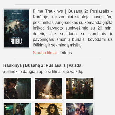
Filme Traukinys į Busaną 2: Pusiasalis -
Korėjoje, kur zombiai siautėja, buvęs jūrų
pėstininkas Jung-seokas su komanda grįžta
ieškoti šarvuoto sunkvežimio su 20 mln.
dolerių. Jie susiduria su zombiais ir
pavojingais žmonių būriais, kovodami už
išlikimą ir sėkmingą misiją.
Siaubo filmai
Trileris
Traukinys į Busaną 2: Pusiasalis | vaizdai
Sužinokite daugiau apie šį filmą iš jo vaizdų.