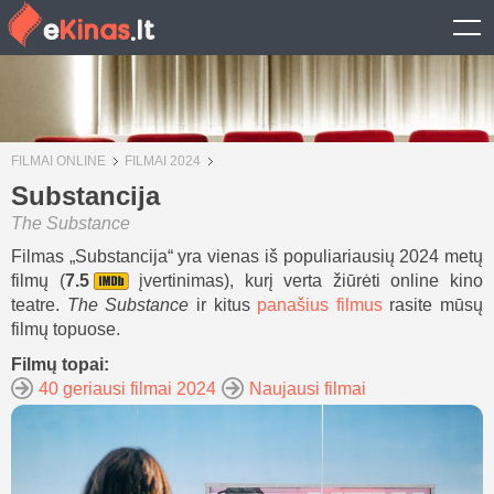
FILMAI ONLINE
FILMAI 2024
Substancija
The Substance
Filmas „Substancija“ yra vienas iš populiariausių 2024 metų
filmų (
7.5
įvertinimas), kurį verta žiūrėti online kino
teatre.
The Substance
ir kitus
panašius filmus
rasite mūsų
filmų topuose.
Filmų topai:
40 geriausi filmai 2024
Naujausi filmai