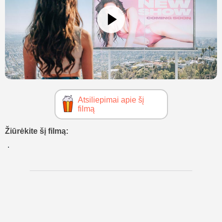
Atsiliepimai apie šį
filmą
Žiūrėkite šį filmą: