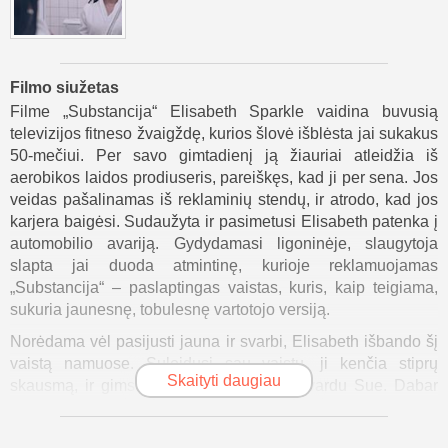
Filmo siužetas
Filme „Substancija“ Elisabeth Sparkle vaidina buvusią
televizijos fitneso žvaigždę, kurios šlovė išblėsta jai sukakus
50-mečiui. Per savo gimtadienį ją žiauriai atleidžia iš
aerobikos laidos prodiuseris, pareiškęs, kad ji per sena. Jos
veidas pašalinamas iš reklaminių stendų, ir atrodo, kad jos
karjera baigėsi. Sudaužyta ir pasimetusi Elisabeth patenka į
automobilio avariją. Gydydamasi ligoninėje, slaugytoja
slapta jai duoda atmintinę, kurioje reklamuojamas
„Substancija“ – paslaptingas vaistas, kuris, kaip teigiama,
sukuria jaunesnę, tobulesnę vartotojo versiją.
Norėdama vėl pasijusti jauna ir svarbi, Elisabeth išbando šį
vaistą namuose. Suleidusi sau vaistų, ji kenčia stiprų
Skaityti daugiau
skausmą, ir gimsta graži jauna moteris, vardu Sue. Dabar
Elisabeth turi gyventi pagal griežtas taisykles: ji ir Sue turi
pakaitomis nemiegoti po vieną savaitę. Sue priklauso nuo